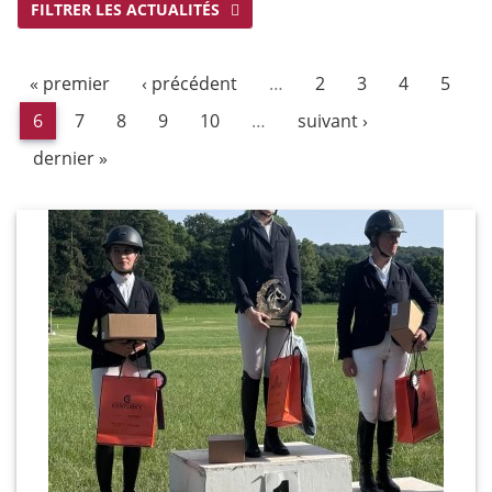
FILTRER LES ACTUALITÉS
« premier
‹ précédent
…
2
3
4
5
6
7
8
9
10
…
suivant ›
dernier »