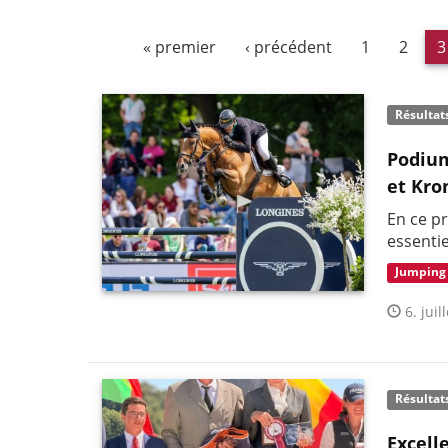
« premier
‹ précédent
1
2
3
Résultat
Podium
et Kro
En ce pr
essenti
Jumping
6. juil
Résultat
Excell