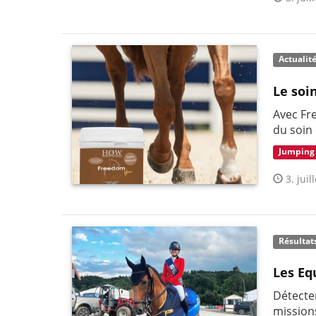
Actualit
Le soi
Avec Fr
du soin
Jumping
3. juil
Résultat
Les Eq
Détecter
mission