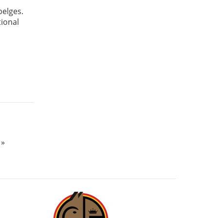
belges.
tional
 »