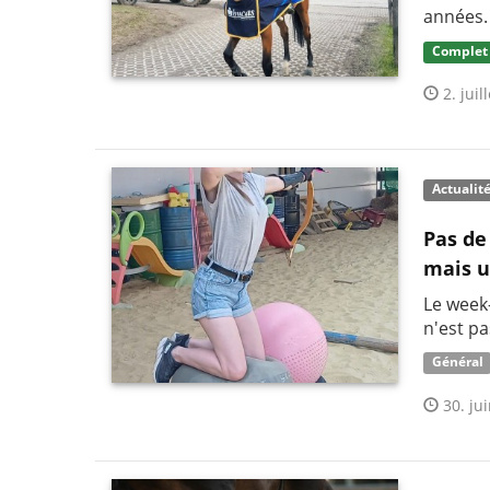
années.
Complet
2. juil
Actualit
Pas de
mais u
Le week
n'est pa
Général
30. jui