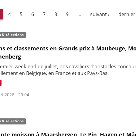
4
5
6
7
8
9
…
suivant ›
dernier
s & sélections
s et classements en Grands prix à Maubeuge, M
nenberg
emier week-end de juillet, nos cavaliers d’obstacles concou
ellement en Belgique, en France et aux Pays-Bas.
let 2026 - 20:04
s & sélections
ente moisson à Maarsbergen, Le Pin, Hagen et Mâ