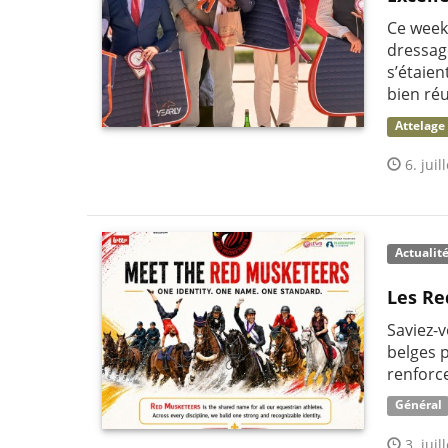
Ce week-
dressag
s’étaie
bien réu
Attelage
6. juil
Actualit
Les Re
Saviez-
belges p
renforc
Général
3. juil