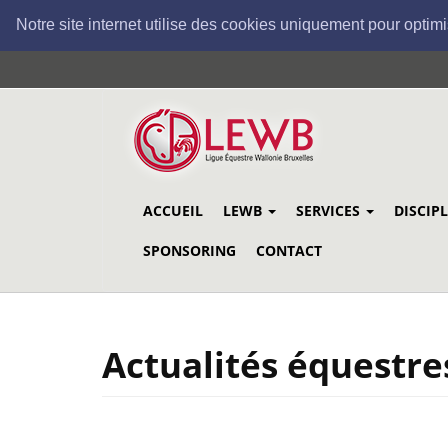
Notre site internet utilise des cookies uniquement pour optimi
Aller
au
contenu
principal
ACCUEIL
LEWB
SERVICES
DISCIP
SPONSORING
CONTACT
Actualités équestre