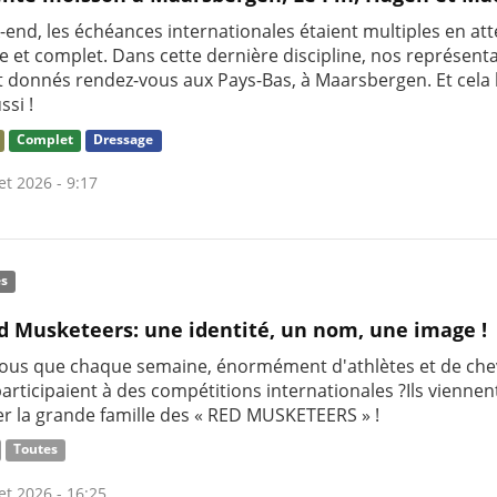
end, les échéances internationales étaient multiples en att
e et complet. Dans cette dernière discipline, nos représent
nt donnés rendez-vous aux Pays-Bas, à Maarsbergen. Et cela 
ssi !
Complet
Dressage
let 2026 - 9:17
és
d Musketeers: une identité, un nom, une image !
vous que chaque semaine, énormément d'athlètes et de ch
articipaient à des compétitions internationales ?Ils viennen
er la grande famille des « RED MUSKETEERS » !
Toutes
let 2026 - 16:25