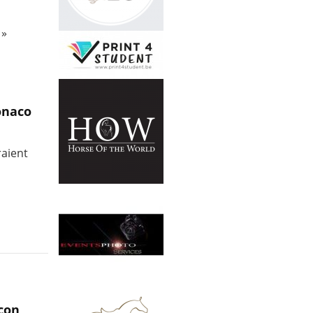
 »
onaco
raient
con