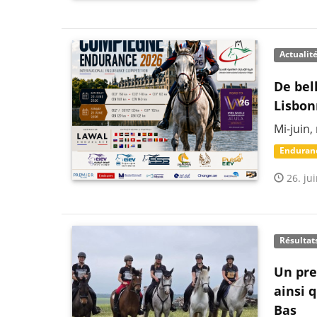
Actualit
De bel
Lisbo
Mi-juin,
Enduran
26. jui
Résultat
Un pre
ainsi 
Bas