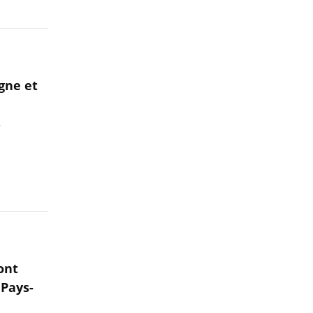
gne et
r
ont
 Pays-