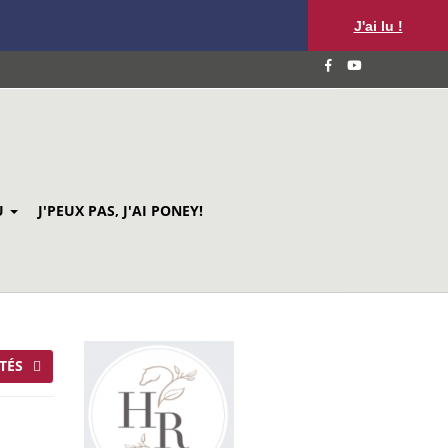
J'ai lu !
U
J'PEUX PAS, J'AI PONEY!
TÉS