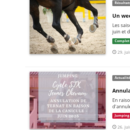
Résultat
Un we
Les sais
juin et
Complet
29. jui
Actualit
Annula
En rais
d'annule
Jumping
26. jui