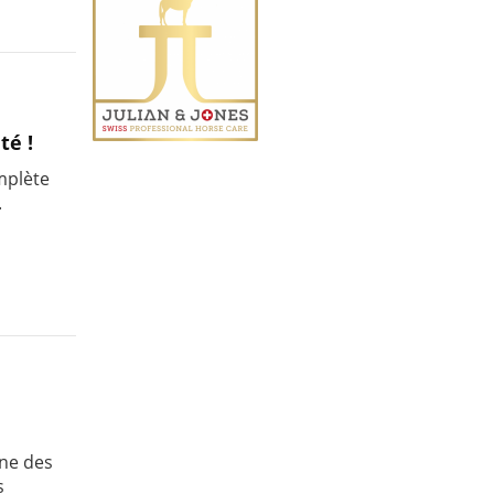
té !
mplète
.
une des
s