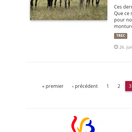
Ces der
Que ce s
pour nos
monture
TREC
26. jui
« premier
‹ précédent
1
2
3