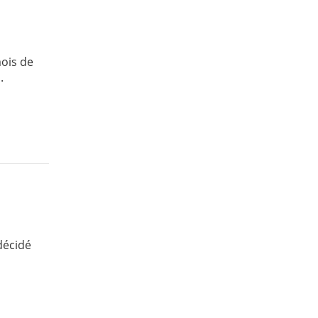
mois de
.
décidé