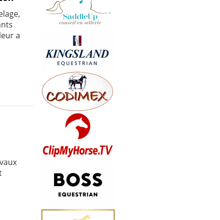
elage,
ants
leur a
evaux
t