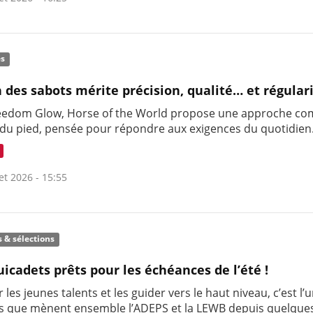
és
n des sabots mérite précision, qualité… et régulari
eedom Glow, Horse of the World propose une approche co
 du pied, pensée pour répondre aux exigences du quotidien
let 2026 - 15:55
s & sélections
uicadets prêts pour les échéances de l’été !
 les jeunes talents et les guider vers le haut niveau, c’est l’
s que mènent ensemble l’ADEPS et la LEWB depuis quelque