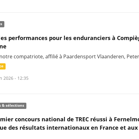
és
les performances pour les enduranciers à Compiè
nne
 notre compatriote, affilié à Paardensport Vlaanderen, Pete
ce
n 2026 - 12:35
s & sélections
mier concours national de TREC réussi à Fernelm
que des résultats internationaux en France et aux