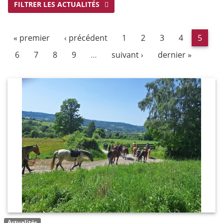
FILTRER LES ACTUALITÉS
« premier
‹ précédent
1
2
3
4
5
6
7
8
9
…
suivant ›
dernier »
Actualités