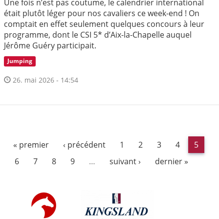
Une fois n’est pas coutume, le calendrier international
était plutôt léger pour nos cavaliers ce week-end ! On
comptait en effet seulement quelques concours à leur
programme, dont le CSI 5* d’Aix-la-Chapelle auquel
Jérôme Guéry participait.
Jumping
26. mai 2026 - 14:54
« premier
‹ précédent
1
2
3
4
5
6
7
8
9
…
suivant ›
dernier »