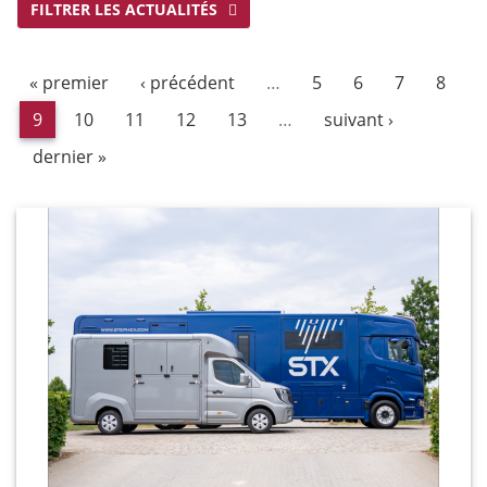
FILTRER LES ACTUALITÉS
« premier
‹ précédent
…
5
6
7
8
9
10
11
12
13
…
suivant ›
dernier »