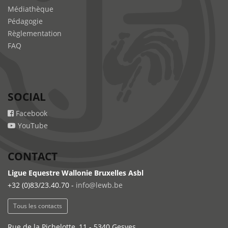
Médiathèque
Pédagogie
Règlementation
FAQ
SOCIAL
Facebook
YouTube
CONTACT
Ligue Equestre Wallonie Bruxelles Asbl
+32 (0)83/23.40.70 -
info@lewb.be
Tous les contacts
Rue de la Pichelotte, 11 - 5340 Gesves