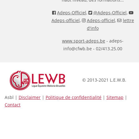
Adeps-Officiel
,
@Adeps-Officiel
,
Adeps-officiel
,
Adeps-officiel
,
lettre
d'info
www.sport-adeps.be
- adeps-
info@cfwb.be - 02/413.25.00
© 2013-2021 L.E.W.B.
Asbl |
Disclaimer
|
Politique de confidentialité
|
Sitemap
|
Contact