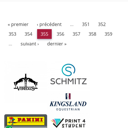
« premier
‹ précédent
…
351
352
353
354
355
356
357
358
359
…
suivant ›
dernier »