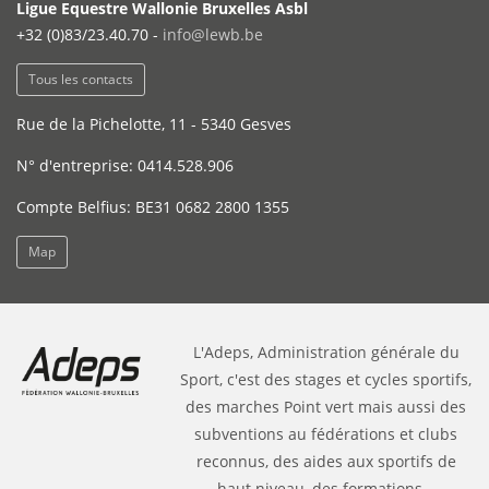
Ligue Equestre Wallonie Bruxelles Asbl
+32 (0)83/23.40.70 -
info@lewb.be
Tous les contacts
Rue de la Pichelotte, 11 - 5340 Gesves
N° d'entreprise: 0414.528.906
Compte Belfius: BE31 0682 2800 1355
Map
L'Adeps, Administration générale du
Sport, c'est des stages et cycles sportifs,
des marches Point vert mais aussi des
subventions au fédérations et clubs
reconnus, des aides aux sportifs de
haut niveau, des formations...