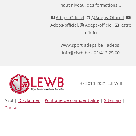
haut niveau, des formations...
Adeps-Officiel
,
@Adeps-Officiel
,
Adeps-officiel
,
Adeps-officiel
,
lettre
d'info
www.sport-adeps.be
- adeps-
info@cfwb.be - 02/413.25.00
© 2013-2021 L.E.W.B.
Asbl |
Disclaimer
|
Politique de confidentialité
|
Sitemap
|
Contact