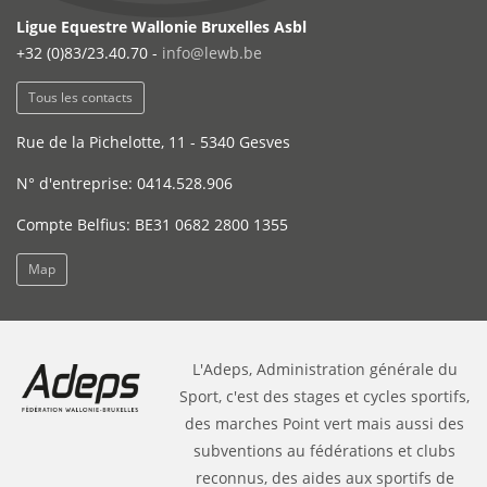
Ligue Equestre Wallonie Bruxelles Asbl
+32 (0)83/23.40.70 -
info@lewb.be
Tous les contacts
Rue de la Pichelotte, 11 - 5340 Gesves
N° d'entreprise: 0414.528.906
Compte Belfius: BE31 0682 2800 1355
Map
L'Adeps, Administration générale du
Sport, c'est des stages et cycles sportifs,
des marches Point vert mais aussi des
subventions au fédérations et clubs
reconnus, des aides aux sportifs de