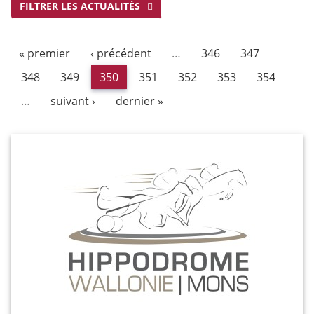
FILTRER LES ACTUALITÉS
« premier
‹ précédent
…
346
347
348
349
350
351
352
353
354
…
suivant ›
dernier »