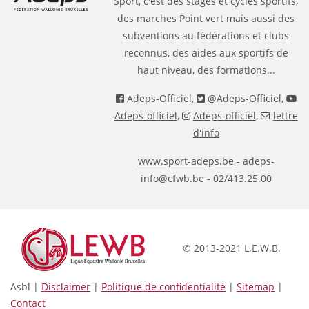
Sport, c'est des stages et cycles sportifs,
des marches Point vert mais aussi des
subventions au fédérations et clubs
reconnus, des aides aux sportifs de
haut niveau, des formations...
Adeps-Officiel
,
@Adeps-Officiel
,
Adeps-officiel
,
Adeps-officiel
,
lettre
d'info
www.sport-adeps.be
- adeps-
info@cfwb.be - 02/413.25.00
© 2013-2021 L.E.W.B.
Asbl |
Disclaimer
|
Politique de confidentialité
|
Sitemap
|
Contact