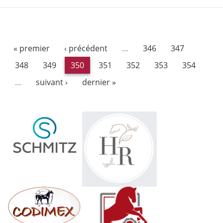
« premier
‹ précédent
…
346
347
348
349
350
351
352
353
354
…
suivant ›
dernier »