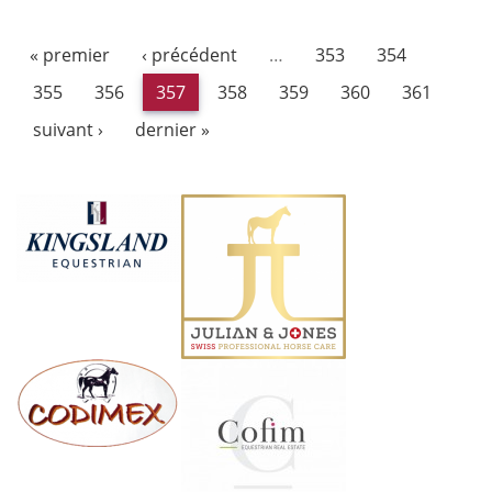
« premier
‹ précédent
…
353
354
355
356
357
358
359
360
361
suivant ›
dernier »