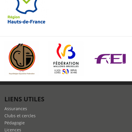
LIENS UTILES
Assurances
Clubs et cercles
Pédagogie
Licences