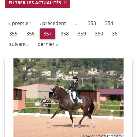
FILTRER LES ACTUALITÉS
« premier
‹ précédent
…
353
354
355
356
357
358
359
360
361
suivant ›
dernier »