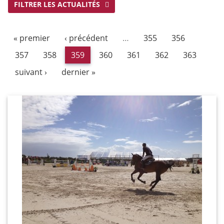
FILTRER LES ACTUALITÉS
« premier
‹ précédent
…
355
356
357
358
359
360
361
362
363
suivant ›
dernier »