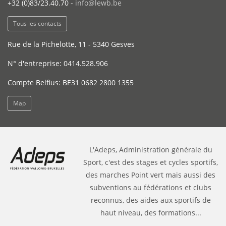
+32 (0)83/23.40.70 -
info@lewb.be
Tous les contacts
Rue de la Pichelotte, 11 - 5340 Gesves
N° d'entreprise: 0414.528.906
Compte Belfius: BE31 0682 2800 1355
Map
L'Adeps, Administration générale du
Sport, c'est des stages et cycles sportifs,
des marches Point vert mais aussi des
subventions au fédérations et clubs
reconnus, des aides aux sportifs de
haut niveau, des formations...