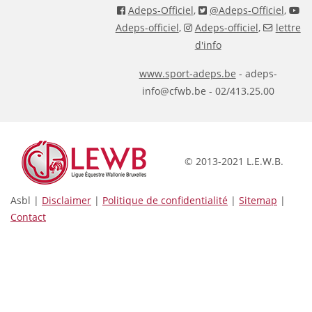
Adeps-Officiel
,
@Adeps-Officiel
,
Adeps-officiel
,
Adeps-officiel
,
lettre
d'info
www.sport-adeps.be
- adeps-
info@cfwb.be - 02/413.25.00
© 2013-2021 L.E.W.B.
Asbl |
Disclaimer
|
Politique de confidentialité
|
Sitemap
|
Contact