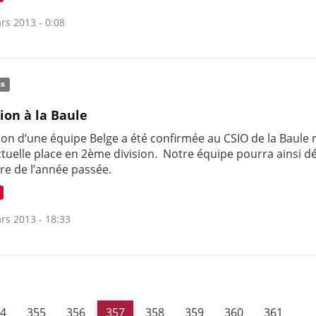
rs 2013 - 0:08
és
tion à la Baule
tion d’une équipe Belge a été confirmée au CSIO de la Baule
ctuelle place en 2ème division. Notre équipe pourra ainsi d
ire de l’année passée.
rs 2013 - 18:33
4
355
356
357
358
359
360
361