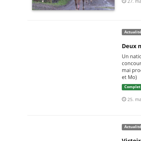
27. ma
Actualit
Deux n
Un nati
concour
mai pro
et Mo)
Complet
25. ma
Actualit
Victoi