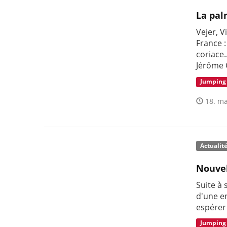
La pal
Vejer, V
France :
coriace.
Jérôme 
Jumping
18. ma
Actualit
Nouvel
Suite à
d'une e
espérer
Jumping