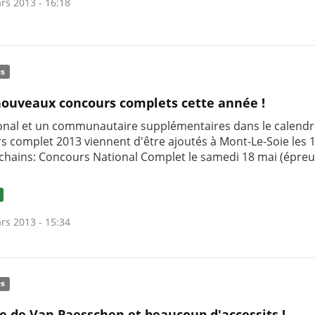
rs 2013 - 16:18
és
ouveaux concours complets cette année !
onal et un communautaire supplémentaires dans le calendr
s complet 2013 viennent d'être ajoutés à Mont-Le-Soie les 1
chains: Concours National Complet le samedi 18 mai (épreu
rs 2013 - 15:34
és
re de Van Paesschen et beaucoup d'accessits !