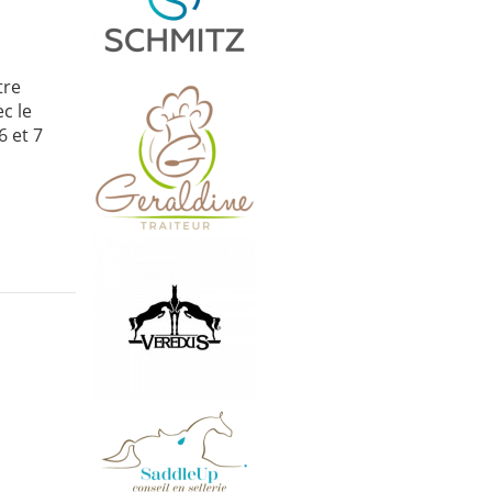
tre
c le
6 et 7