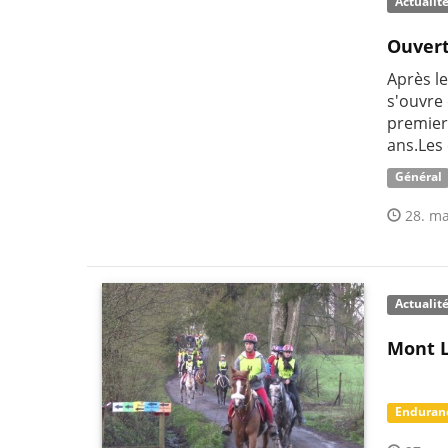
Actualit
Ouvert
Après le
s'ouvre
premier
ans.Les
Général
28. ma
Actualit
Mont L
Enduran