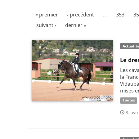
« premier
‹ précédent
…
353
35
suivant ›
dernier »
Actualit
Le dre
Les cav
la Franc
Vidauba
mises e
Toutes
3. avri