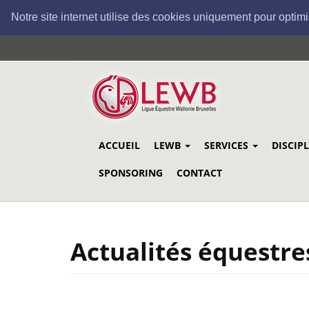
Notre site internet utilise des cookies uniquement pour optimi
Aller
au
contenu
principal
ACCUEIL
LEWB
SERVICES
DISCIP
SPONSORING
CONTACT
Actualités équestre