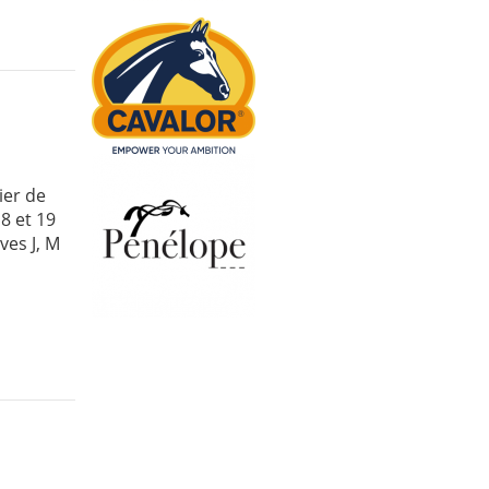
ier de
8 et 19
ves J, M