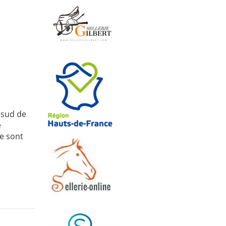
 sud de
e
e sont