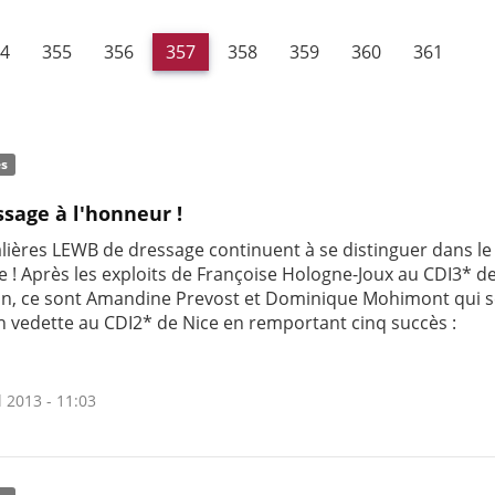
4
355
356
357
358
359
360
361
és
ssage à l'honneur !
alières LEWB de dressage continuent à se distinguer dans le
e ! Après les exploits de Françoise Hologne-Joux au CDI3* d
n, ce sont Amandine Prevost et Dominique Mohimont qui s
n vedette au CDI2* de Nice en remportant cinq succès :
l 2013 - 11:03