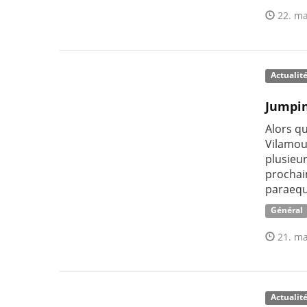
22. ma
Actualit
Jumpin
Alors q
Vilamour
plusieu
prochai
paraequ
Général
21. ma
Actualit