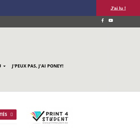
J'ai lu !
U
J'PEUX PAS, J'AI PONEY!
TÉS