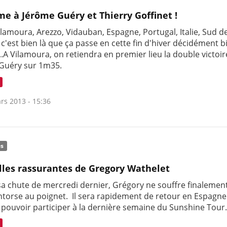
me à Jérôme Guéry et Thierry Goffinet !
ilamoura, Arezzo, Vidauban, Espagne, Portugal, Italie, Sud de
 c'est bien là que ça passe en cette fin d'hiver décidément b
..A Vilamoura, on retiendra en premier lieu la double victoi
Guéry sur 1m35.
rs 2013 - 15:36
és
les rassurantes de Gregory Wathelet
 sa chute de mercredi dernier, Grégory ne souffre finalemen
ntorse au poignet. Il sera rapidement de retour en Espagn
 pouvoir participer à la dernière semaine du Sunshine Tour