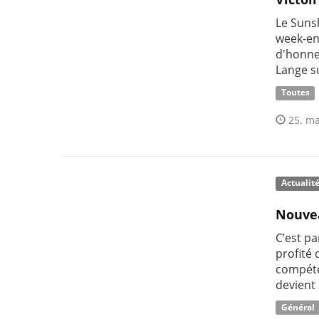
Le Sunsh
week-en
d'honne
Lange s
Toutes
25. ma
Actualit
Nouvea
C’est pa
profité
compéte
devient 
Général