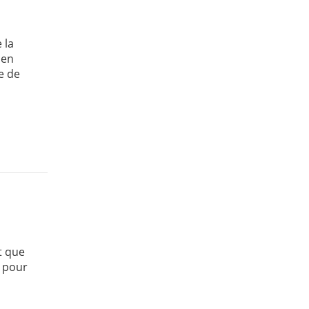
 la
ien
re de
t que
e pour
.