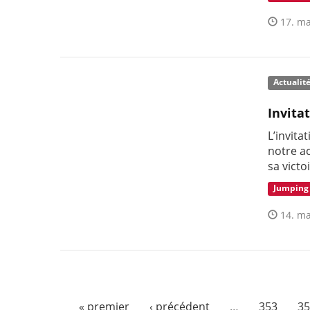
17. ma
Actualit
Invita
L’invita
notre a
sa victo
Jumping
14. ma
« premier
‹ précédent
…
353
35