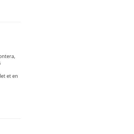
ontera,
s
et et en