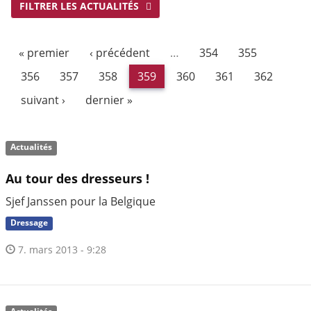
FILTRER LES ACTUALITÉS
« premier
‹ précédent
…
354
355
356
357
358
359
360
361
362
suivant ›
dernier »
Actualités
Au tour des dresseurs !
Sjef Janssen pour la Belgique
Dressage
7. mars 2013 - 9:28