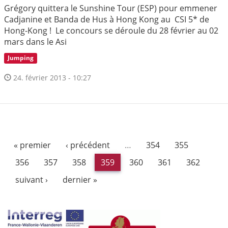
Grégory quittera le Sunshine Tour (ESP) pour emmener
Cadjanine et Banda de Hus à Hong Kong au CSI 5* de
Hong-Kong ! Le concours se déroule du 28 février au 02
mars dans le Asi
Jumping
24. février 2013 - 10:27
« premier
‹ précédent
…
354
355
356
357
358
359
360
361
362
suivant ›
dernier »