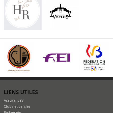
LIENS UTILES
Assurances
Clubs et cercles
Pédagogie