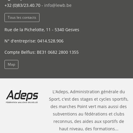
+32 (0)83/23.40.70 -
info@lewb.be
Tous les contacts
Rue de la Pichelotte, 11 - 5340 Gesves
N° d'entreprise: 0414.528.906
Compte Belfius: BE31 0682 2800 1355
Map
L'Adeps, Administration générale du
Sport, c'est des stages et cycles sportifs,
des marches Point vert mais aussi des
subventions au fédérations et clubs
reconnus, des aides aux sportifs de
haut niveau, des formations...