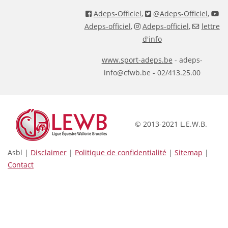
Adeps-Officiel
,
@Adeps-Officiel
,
Adeps-officiel
,
Adeps-officiel
,
lettre
d'info
www.sport-adeps.be
- adeps-
info@cfwb.be - 02/413.25.00
© 2013-2021 L.E.W.B.
Asbl |
Disclaimer
|
Politique de confidentialité
|
Sitemap
|
Contact