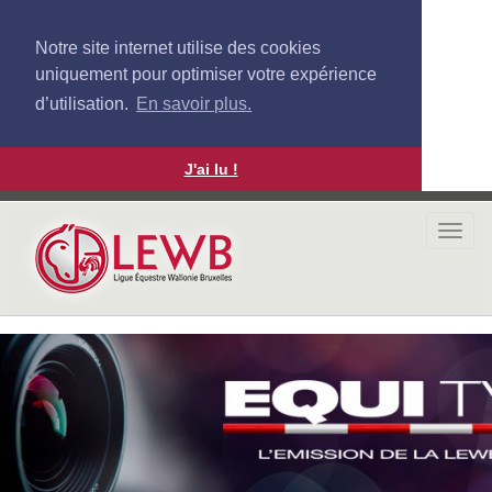
Notre site internet utilise des cookies
uniquement pour optimiser votre expérience
d’utilisation.
En savoir plus.
J'ai lu !
Aller
au
Togg
contenu
navi
principal