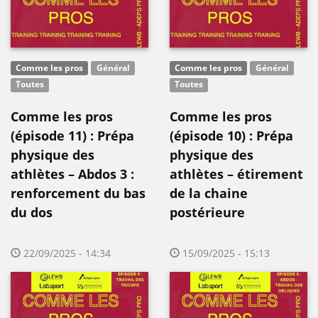
Comme les pros
Général
Comme les pros
Général
Toutes
Toutes
Comme les pros
Comme les pros
(épisode 11) : Prépa
(épisode 10) : Prépa
physique des
physique des
athlètes – Abdos 3 :
athlètes – étirement
renforcement du bas
de la chaine
du dos
postérieure
22/09/2025 - 14:34
15/09/2025 - 15:13