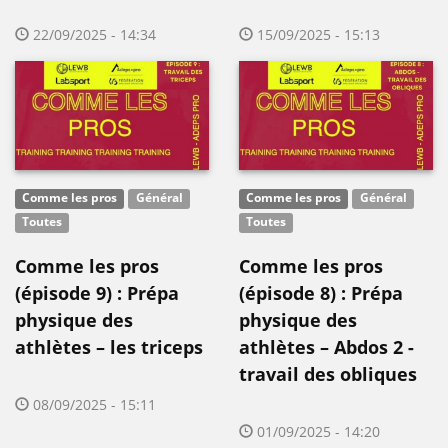
22/09/2025 - 14:34
15/09/2025 - 15:13
Comme les pros
Général
Comme les pros
Général
Toutes
Toutes
Comme les pros
Comme les pros
(épisode 9) : Prépa
(épisode 8) : Prépa
physique des
physique des
athlètes – les triceps
athlètes – Abdos 2 -
travail des obliques
08/09/2025 - 15:11
01/09/2025 - 14:20