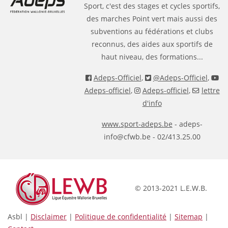
Sport, c'est des stages et cycles sportifs,
des marches Point vert mais aussi des
subventions au fédérations et clubs
reconnus, des aides aux sportifs de
haut niveau, des formations...
Adeps-Officiel
,
@Adeps-Officiel
,
Adeps-officiel
,
Adeps-officiel
,
lettre
d'info
www.sport-adeps.be
- adeps-
info@cfwb.be - 02/413.25.00
© 2013-2021 L.E.W.B.
Asbl |
Disclaimer
|
Politique de confidentialité
|
Sitemap
|