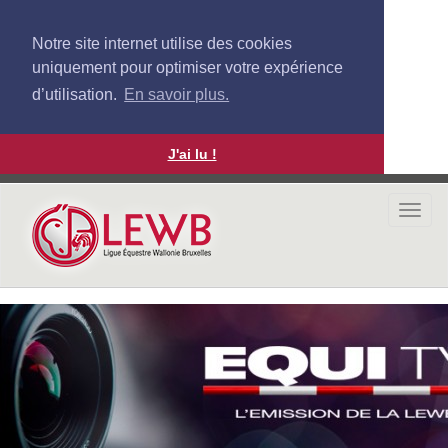
Notre site internet utilise des cookies
uniquement pour optimiser votre expérience
d’utilisation.
En savoir plus.
J'ai lu !
Aller
au
Togg
contenu
navi
principal