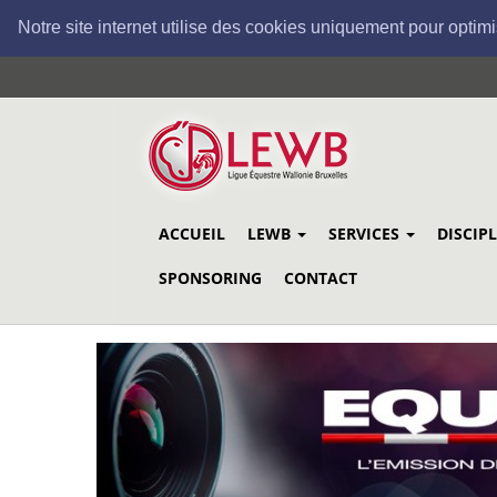
Notre site internet utilise des cookies uniquement pour optimi
Aller
au
contenu
principal
ACCUEIL
LEWB
SERVICES
DISCIP
SPONSORING
CONTACT