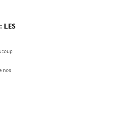
 LES
aucoup
e nos