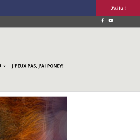
J'ai lu !
U
J'PEUX PAS, J'AI PONEY!