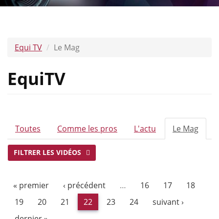
Equi TV
Le Mag
EquiTV
ONGLETS
Toutes
Comme les pros
L'actu
Le Mag
(ongl
PRINCIPAUX
actif)
FILTRER LES VIDÉOS
« premier
‹ précédent
…
16
17
18
19
20
21
22
23
24
suivant ›
dernier »