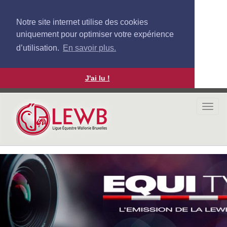
Notre site internet utilise des cookies
uniquement pour optimiser votre expérience
d’utilisation.
En savoir plus.
J'ai lu !
Aller
au
Togg
contenu
navi
principal