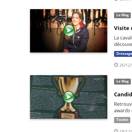
Le Mag
Visite
La caval
découve
Dressag
26/12/
Le Mag
Candid
Retrouv
awards 
Toutes
18/12/