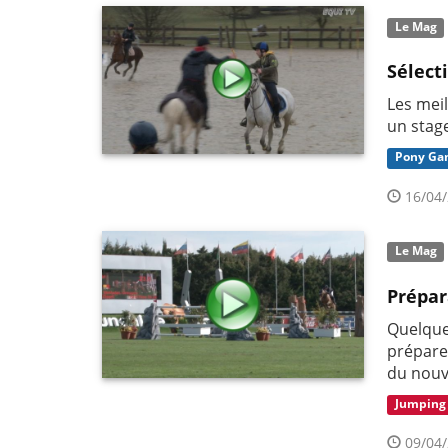
Le Mag
Sélect
Les mei
un stag
Pony Ga
16/04/
Le Mag
Prépar
Quelque
préparer
du nouv
Jumping
09/04/