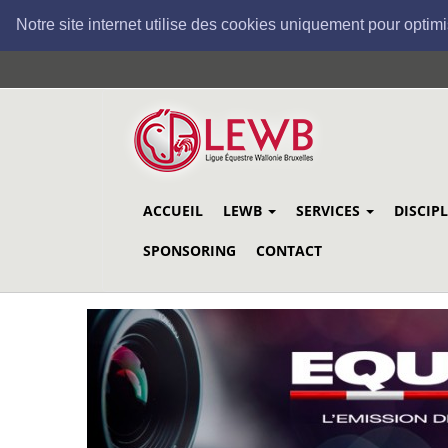
Notre site internet utilise des cookies uniquement pour optimi
Aller
au
contenu
principal
ACCUEIL
LEWB
SERVICES
DISCIP
SPONSORING
CONTACT