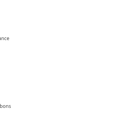
sance
 bons