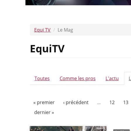
Equi TV
Le Mag
EquiTV
ONGLETS
Toutes
Comme les pros
L'actu
PRINCIPAUX
« premier
‹ précédent
…
12
13
dernier »