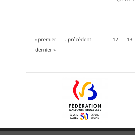
« premier
‹ précédent
…
12
13
dernier »