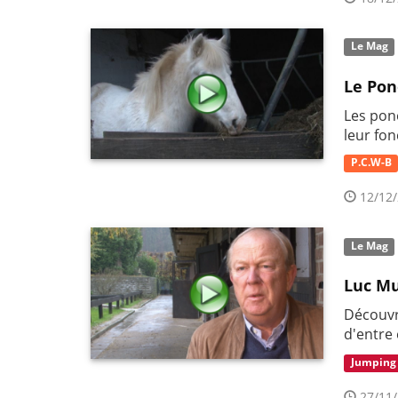
Le Mag
Le Pon
Les pon
leur fo
P.C.W-B
12/12/
Le Mag
Luc Mu
Découvr
d'entre 
Jumping
27/11/