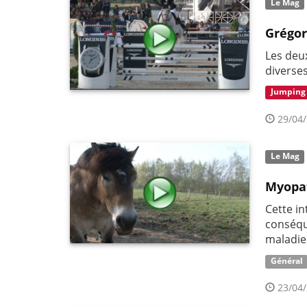
Le Mag
Grégor
Les deu
diverse
Jumping
29/04/
Le Mag
Myopat
Cette i
conséque
maladie
Général
23/04/