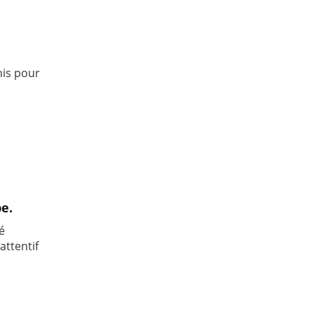
.
nis pour
pe.
é
attentif