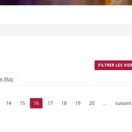
FILTRER LES VID
Le Mag
(onglet
actif)
14
15
16
17
18
19
20
…
suivant 