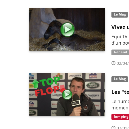
Le Mag
Vivez 
Equi TV
d'un po
Général
02/04/
Le Mag
Les "t
Le numé
moment
Jumping
03/01/