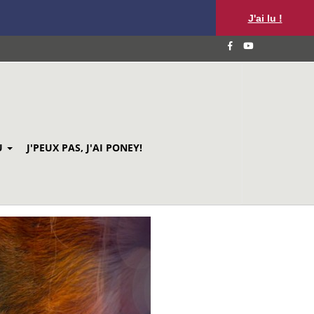
J'ai lu !
U
J'PEUX PAS, J'AI PONEY!