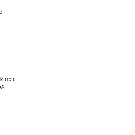
e
e trait
ge.