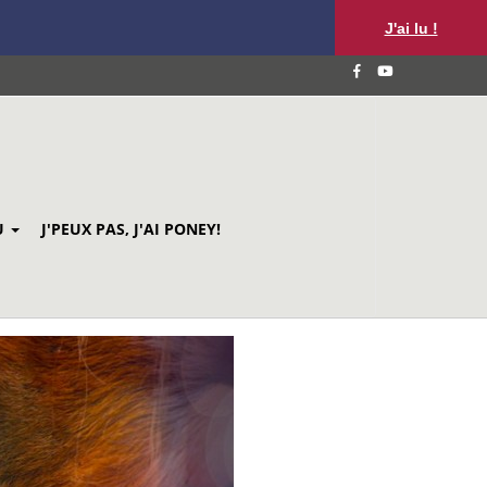
J'ai lu !
U
J'PEUX PAS, J'AI PONEY!