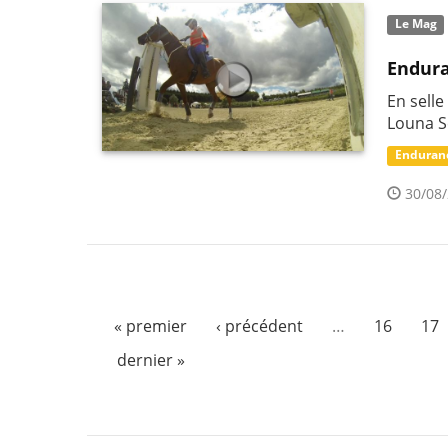
Le Mag
Endura
En sell
Louna S
Enduran
30/08/
« premier
‹ précédent
…
16
17
dernier »