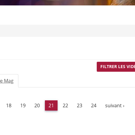
FILTRER LES VID
Le Mag
(onglet
actif)
18
19
20
21
22
23
24
suivant ›