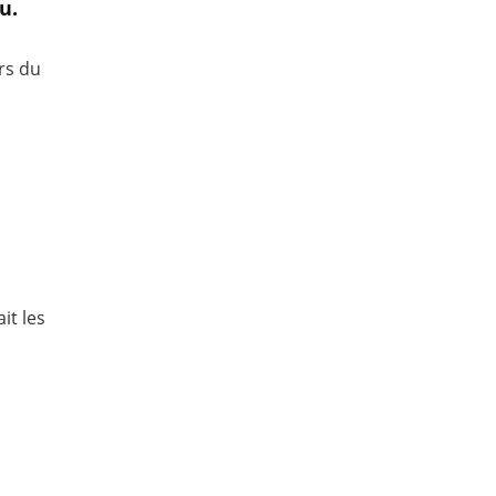
u.
rs du
it les