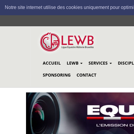
Notre site internet utilise des cookies uniquement pour optimi
Aller
au
contenu
principal
ACCUEIL
LEWB
SERVICES
DISCIP
SPONSORING
CONTACT