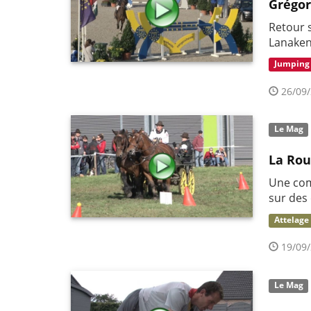
Grégor
Retour 
Lanake
Jumping
26/09/
Le Mag
La Rou
Une com
sur des 
Attelage
19/09/
Le Mag