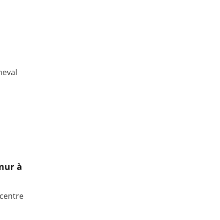
heval
mur à
 centre