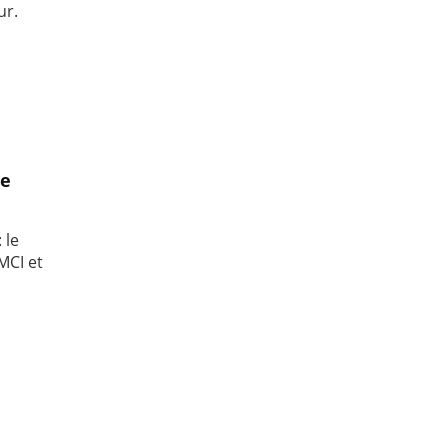
ur.
ce
 le
MCI et