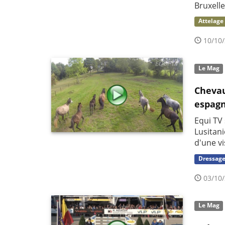
Bruxelle
Attelage
10/10/
Le Mag
Chevau
espag
Equi TV 
Lusitan
d'une vi
Dressag
03/10/
Le Mag