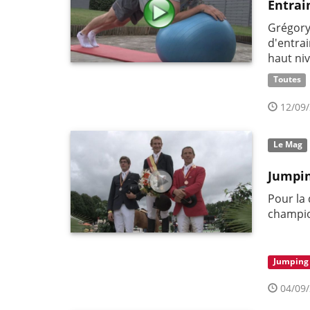
Entrai
Grégory
d'entra
haut ni
Toutes
12/09/
Le Mag
Jumpin
Pour la
champio
Jumping
04/09/