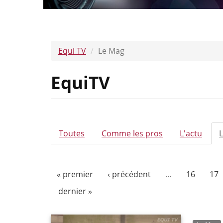
Equi TV
Le Mag
EquiTV
ONGLETS
Toutes
Comme les pros
L'actu
PRINCIPAUX
« premier
‹ précédent
…
16
17
dernier »