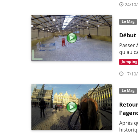
24/10/
Le Mag
Début 
Passer 
qu'au ca
Jumping
17/10/
Le Mag
Retour
l'agen
Après q
historiq