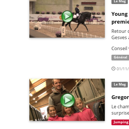
Le Mag
Young 
premie
Retour 
Gesves 
Conseil 
Général
01/11/
Le Mag
Gregor
Le cham
surprise
Jumping