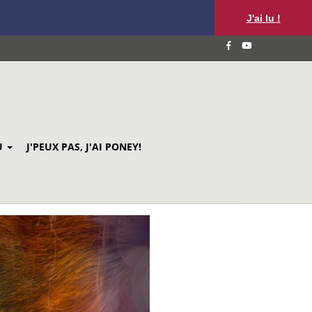
J'ai lu !
U
J'PEUX PAS, J'AI PONEY!