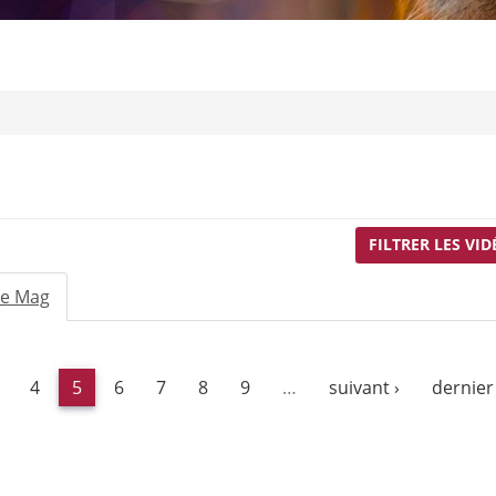
FILTRER LES VID
Le Mag
(onglet
actif)
4
5
6
7
8
9
…
suivant ›
dernier