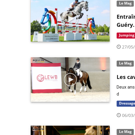
Le Mag
Entraî
Guéry.
Jumping
27/05/
Le Mag
Les ca
Deux ans
d
Dressag
06/03/
Le Mag