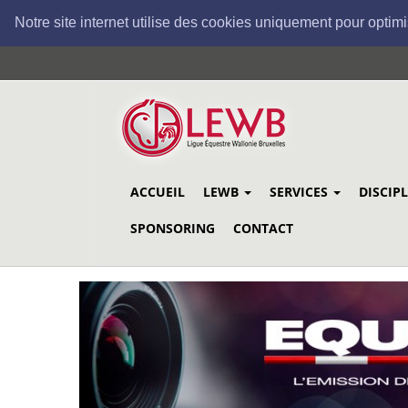
Notre site internet utilise des cookies uniquement pour optimi
Aller
au
contenu
principal
ACCUEIL
LEWB
SERVICES
DISCIP
SPONSORING
CONTACT