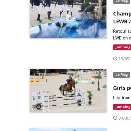
Le Mag
Champi
LEWB a
Retour s
LWB on 
Jumping
13/09/
Le Mag
Girls 
Les troi
Jumping
04/09/