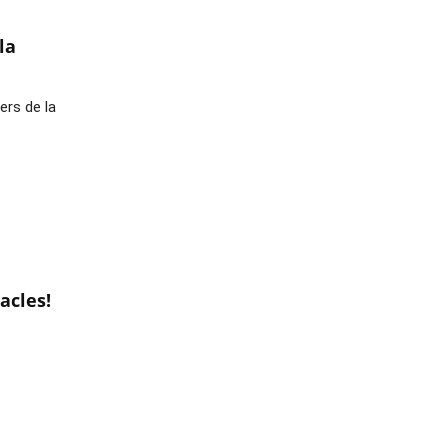
la
rs de la 
acles!