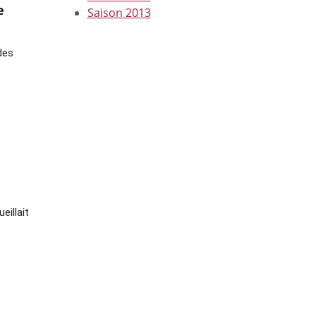
e
Saison 2013
es 
illait 