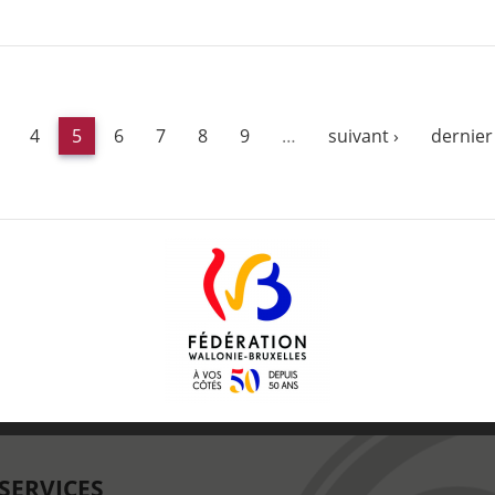
4
5
6
7
8
9
…
suivant ›
dernier
SERVICES