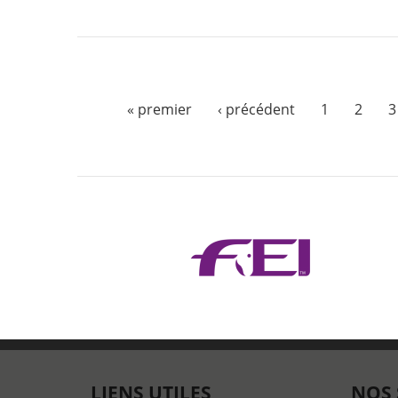
« premier
‹ précédent
1
2
3
LIENS UTILES
NOS 