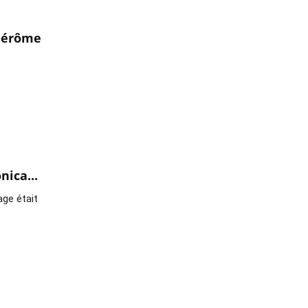
 Jérôme
nica...
ge était 