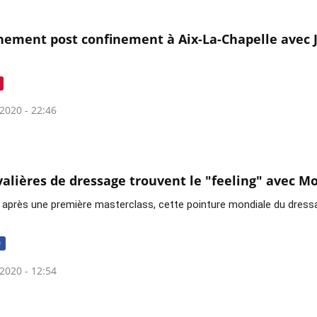
nement post confinement à Aix-La-Chapelle avec
2020 - 22:46
valières de dressage trouvent le "feeling" avec Mo
 après une première masterclass, cette pointure mondiale du dressa
e
2020 - 12:54