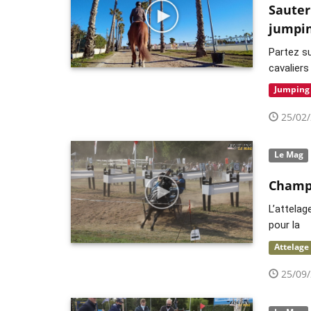
Sauter
jumpin
Partez su
cavaliers
Jumping
25/02/
Le Mag
Champi
L’attelag
pour la
Attelage
25/09/