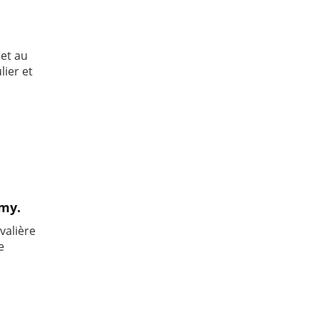
et au
lier et
emy.
valière
e