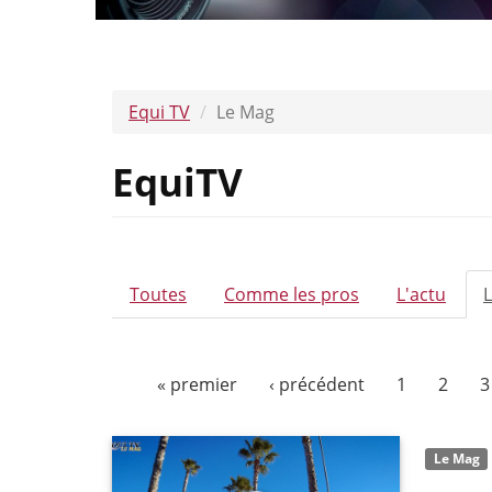
Equi TV
Le Mag
EquiTV
ONGLETS
Toutes
Comme les pros
L'actu
PRINCIPAUX
« premier
‹ précédent
1
2
3
Le Mag