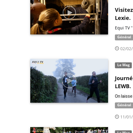
Visite
Lexie.
Equi TV 
Général
02/02/
Le Mag
Journé
LEWB.
On laisse
Général
11/01/