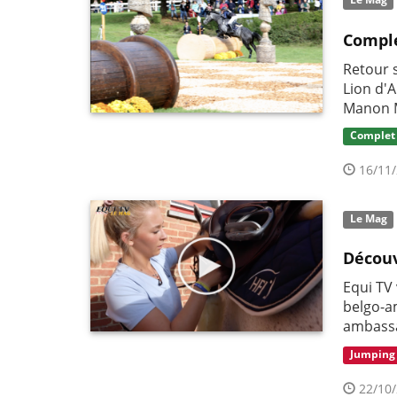
Le Mag
Comple
Retour 
Lion d'A
Manon 
Complet
16/11/
Le Mag
Découv
Equi TV
belgo-a
ambassa
Jumping
22/10/