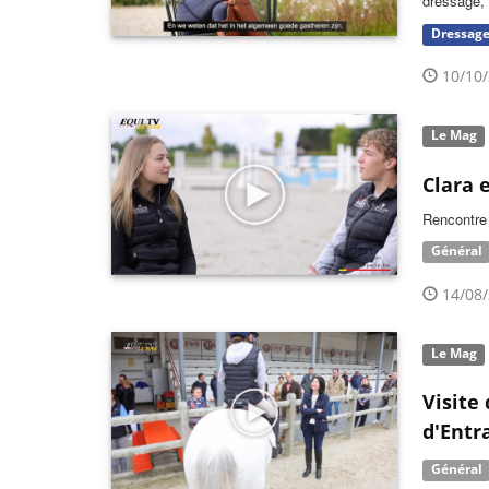
dressage, 
Dressag
10/10/
Le Mag
Clara 
Rencontre 
Général
14/08/
Le Mag
Visite
d'Entr
Général