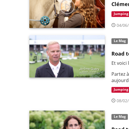
Clémen
Jumping
04/06/
Le Mag
Road t
Et voici
Partez à
aujourd'
Jumping
08/02/
Le Mag