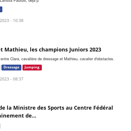
Larissa Pauluis, déjà p
e
2023 - 10:38
et Mathieu, les champions Juniors 2023
entre Clara, cavalière de dressage et Mathieu, cavalier d'obstacles.
Dressage
Jumping
2023 - 08:37
 de la Ministre des Sports au Centre Fédéral
ainement de...