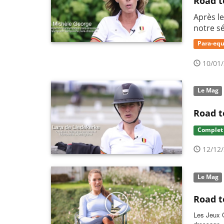
Road t
Après l
notre s
Para-equ
10/01/
Le Mag
Road t
Complet
12/12/
Le Mag
Road t
Les Jeux O