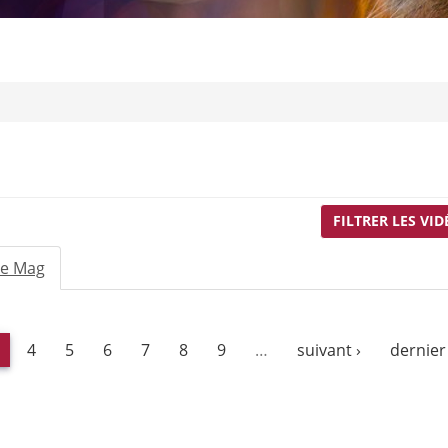
FILTRER LES VID
Le Mag
(onglet
actif)
4
5
6
7
8
9
…
suivant ›
dernier