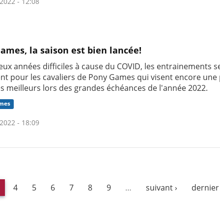
2022 - 12:08
ames, la saison est bien lancée!
eux années difficiles à cause du COVID, les entrainements s
nt pour les cavaliers de Pony Games qui visent encore une 
es meilleurs lors des grandes échéances de l'année 2022.
mes
2022 - 18:09
4
5
6
7
8
9
…
suivant ›
dernier