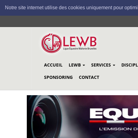
Notre site internet utilise des cookies uniquement pour optimi
Aller
au
contenu
principal
ACCUEIL
LEWB
SERVICES
DISCIP
SPONSORING
CONTACT