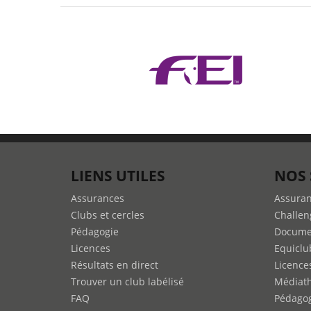
LIENS UTILES
NOS 
Assurances
Assura
Clubs et cercles
Challen
Pédagogie
Docume
Licences
Equiclu
Résultats en direct
Licence
Trouver un club labélisé
Médiat
FAQ
Pédago