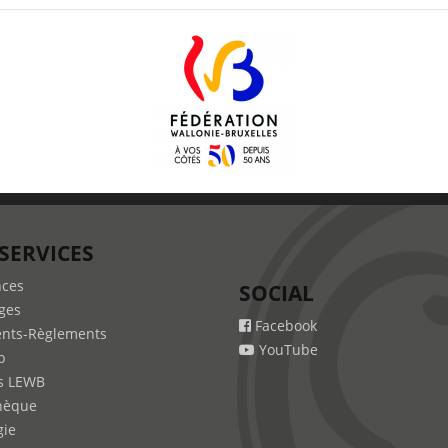
SERVICES
nces
SOCIAL
ges
Facebook
nts-Règlements
YouTube
b
s LEWB
hèque
gie