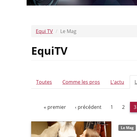
Equi TV
Le Mag
EquiTV
ONGLETS
Toutes
Comme les pros
L'actu
PRINCIPAUX
« premier
‹ précédent
1
2
3
Le Mag