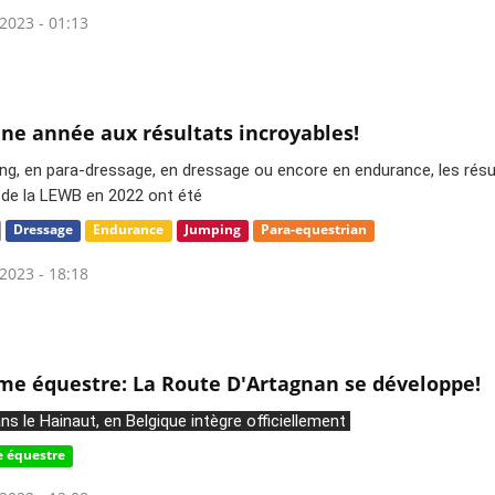
2023 - 01:13
une année aux résultats incroyables!
ng, en para-dressage, en dressage ou encore en endurance, les résul
 de la LEWB en 2022 ont été 
Dressage
Endurance
Jumping
Para-equestrian
2023 - 18:18
me équestre: La Route D'Artagnan se développe!
ns le Hainaut, en Belgique intègre officiellement 
 équestre