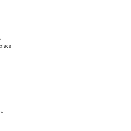
e
place
 »