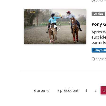
22/09/
Le Mag
Pony G
Après d
succède
parmi l
Pony Ga
14/04/
« premier
‹ précédent
1
2
3