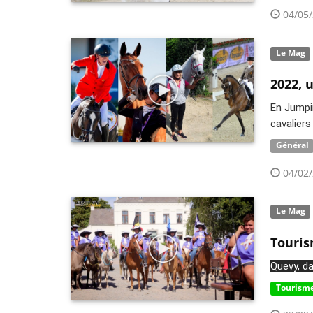
04/05/
Le Mag
2022, 
En Jumpi
cavaliers
Général
04/02/
Le Mag
Touris
Quevy, da
Tourisme