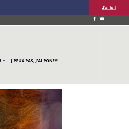
J'ai lu !
U
J'PEUX PAS, J'AI PONEY!