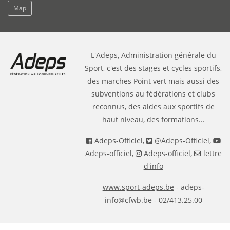
Map
L'Adeps, Administration générale du
Sport, c'est des stages et cycles sportifs,
des marches Point vert mais aussi des
subventions au fédérations et clubs
reconnus, des aides aux sportifs de
haut niveau, des formations...
Adeps-Officiel
,
@Adeps-Officiel
,
Adeps-officiel
,
Adeps-officiel
,
lettre
d'info
www.sport-adeps.be
- adeps-
info@cfwb.be - 02/413.25.00