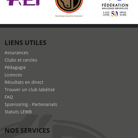
5ème
du
GP
de
La
Baule
LIENS UTILES
Assurances
Clubs et cercles
Pédagogie
Licences
Résultats en direct
Trouver un club labélisé
FAQ
Sponsoring - Partenariats
Statuts LEWB
NOS SERVICES