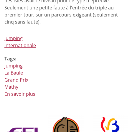
des Isles avait le niveau pour ce type d'épreuve.
Seulement une petite faute à l'entrée du triple au
premier tour, sur un parcours exigeant (seulement
cinq sans faute).
Jumping
Internationale
Tags:
jumping
La Baule
Grand Prix
Mathy
En savoir plus
à
propos
de
François
Mathy
Jr