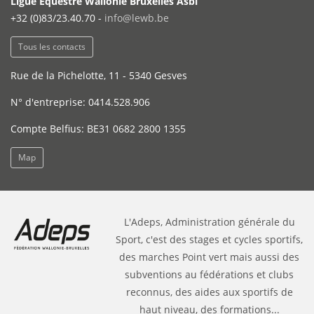
Ligue Equestre Wallonie Bruxelles Asbl
+32 (0)83/23.40.70 -
info@lewb.be
Tous les contacts
Rue de la Pichelotte, 11 - 5340 Gesves
N° d'entreprise: 0414.528.906
Compte Belfius: BE31 0682 2800 1355
Map
L'Adeps, Administration générale du
Sport, c'est des stages et cycles sportifs,
des marches Point vert mais aussi des
subventions au fédérations et clubs
reconnus, des aides aux sportifs de
haut niveau, des formations...