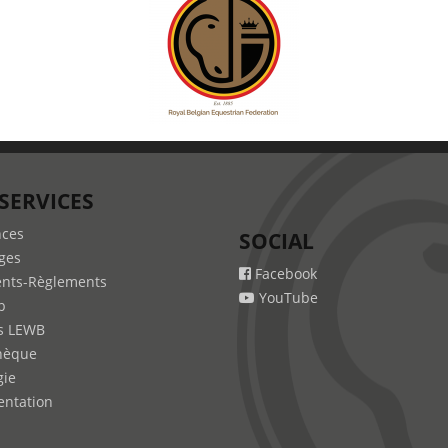
SERVICES
nces
SOCIAL
ges
Facebook
nts-Règlements
YouTube
b
s LEWB
hèque
gie
ntation