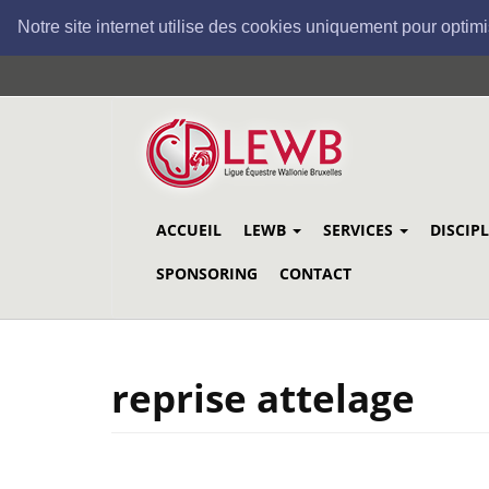
Notre site internet utilise des cookies uniquement pour optimi
Aller
au
contenu
principal
ACCUEIL
LEWB
SERVICES
DISCIP
SPONSORING
CONTACT
reprise attelage