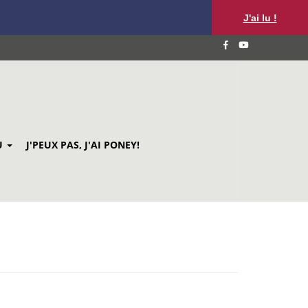
J'ai lu !
U
J'PEUX PAS, J'AI PONEY!