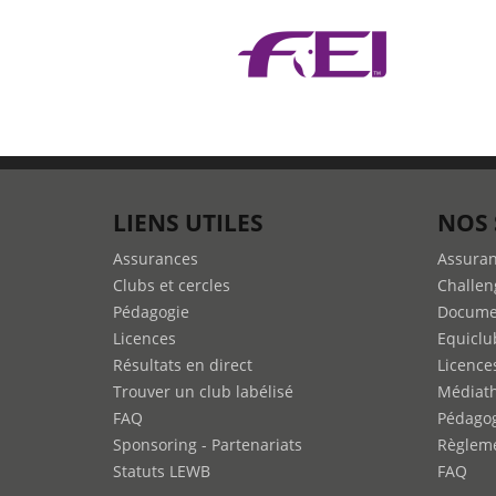
meneurs
:
modifications
des
reprises
de
dressage
LIENS UTILES
NOS 
Assurances
Assura
Clubs et cercles
Challen
Pédagogie
Docume
Licences
Equiclu
Résultats en direct
Licence
Trouver un club labélisé
Médiat
FAQ
Pédago
Sponsoring - Partenariats
Règleme
Statuts LEWB
FAQ