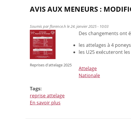
AVIS AUX MENEURS : MODIFI
Soumis par
florence.h
le 24. janvier 2025 - 10:03
Des changements ont ét
les attelages à 4 poney
les U25 exécuteront les
Reprises d'attelage 2025
Attelage
Nationale
Tags:
reprise attelage
En savoir plus
à
propos
de
Avis
aux