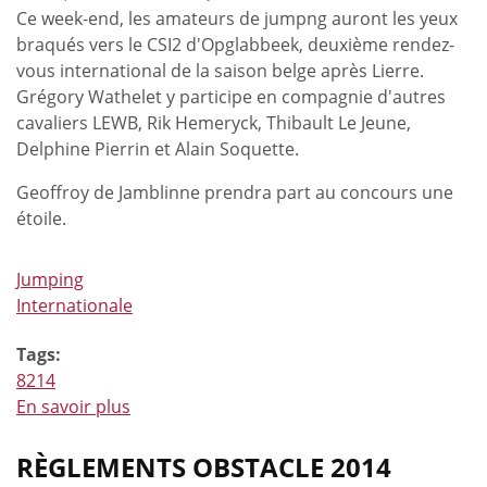
Ce week-end, les amateurs de jumpng auront les yeux
montre
braqués vers le CSI2 d'Opglabbeek, deuxième rendez-
à
vous international de la saison belge après Lierre.
Opglabbeek
Grégory Wathelet y participe en compagnie d'autres
cavaliers LEWB, Rik Hemeryck, Thibault Le Jeune,
Delphine Pierrin et Alain Soquette.
Geoffroy de Jamblinne prendra part au concours une
étoile.
Jumping
Internationale
Tags:
8214
En savoir plus
à
propos
de
RÈGLEMENTS OBSTACLE 2014
Regards