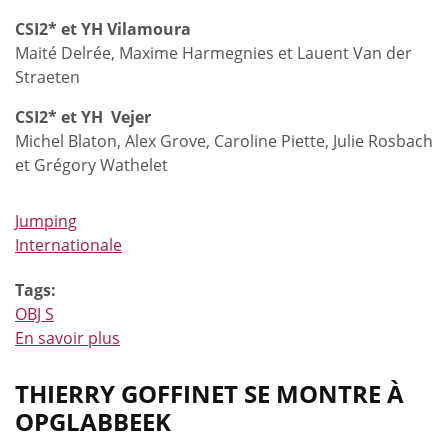
CSI2* et YH Vilamoura
Maité Delrée, Maxime Harmegnies et Lauent Van der
Straeten
CSI2* et YH Vejer
Michel Blaton, Alex Grove, Caroline Piette, Julie Rosbach
et Grégory Wathelet
Jumping
Internationale
Tags:
OBJ S
En savoir plus
à
propos
de
THIERRY GOFFINET SE MONTRE À
Objectif
OPGLABBEEK
Sud