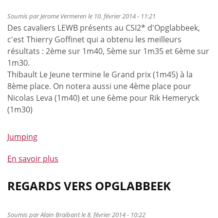
Soumis par
Jerome Vermeren
le 10. février 2014 - 11:21
Des cavaliers LEWB présents au CSI2* d'Opglabbeek,
c'est Thierry Goffinet qui a obtenu les meilleurs
résultats : 2ème sur 1m40, 5ème sur 1m35 et 6ème sur
1m30.
Thibault Le Jeune termine le Grand prix (1m45) à la
8ème place. On notera aussi une 4ème place pour
Nicolas Leva (1m40) et une 6ème pour Rik Hemeryck
(1m30)
Jumping
En savoir plus
à
propos
de
REGARDS VERS OPGLABBEEK
Thierry
Goffinet
Soumis par
Alain Braibant
le 8. février 2014 - 10:22
se