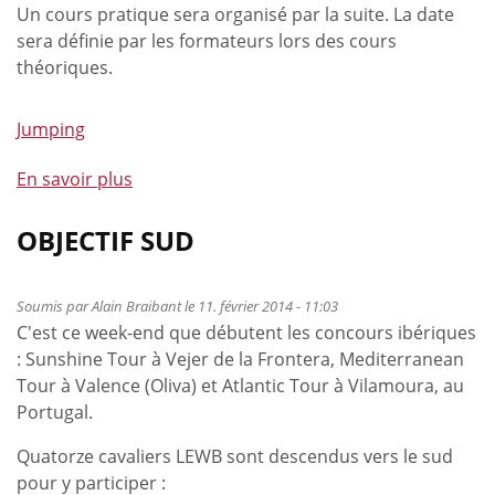
Un cours pratique sera organisé par la suite. La date
sera définie par les formateurs lors des cours
théoriques.
Jumping
En savoir plus
à
propos
de
OBJECTIF SUD
Formation
Chefs
Soumis par
Alain Braibant
le 11. février 2014 - 11:03
de
C'est ce week-end que débutent les concours ibériques
Piste
: Sunshine Tour à Vejer de la Frontera, Mediterranean
-
Tour à Valence (Oliva) et Atlantic Tour à Vilamoura, au
correction
Portugal.
de
date
Quatorze cavaliers LEWB sont descendus vers le sud
!
pour y participer :