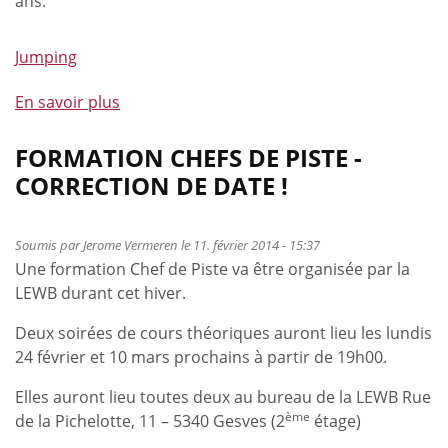
ans.
Jumping
En savoir plus
à
propos
de
FORMATION CHEFS DE PISTE -
Double
CORRECTION DE DATE !
podium
à
Vejer
Soumis par
Jerome Vermeren
le 11. février 2014 - 15:37
Une formation Chef de Piste va être organisée par la
de
LEWB durant cet hiver.
la
Frontera
Deux soirées de cours théoriques auront lieu les lundis
24 février et 10 mars prochains à partir de 19h00.
Elles auront lieu toutes deux au bureau de la LEWB Rue
ème
de la Pichelotte, 11 – 5340 Gesves (2
étage)