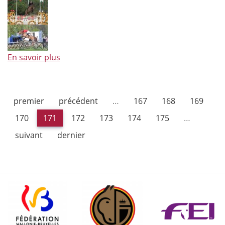
En savoir plus
à
propos
de
François
premier
précédent
…
167
168
169
Mathy
Junior
170
171
172
173
174
175
…
suivant
dernier