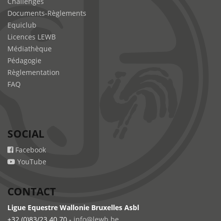
Challenges
Documents-Règlements
Equiclub
Licences LEWB
Médiathèque
Pédagogie
Règlementation
FAQ
SOCIAL
Facebook
YouTube
CONTACT
Ligue Equestre Wallonie Bruxelles Asbl
+32 (0)83/23.40.70 -
info@lewb.be