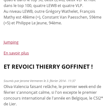
dans le top 100, quatre LEWB et quatre VLP.
Au niveau LEWB, outre Grégory Wathelet, François
Mathy est 48ème (=), Constant Van Paesschen, 59ème
(+5) et Philippe Le Jeune, 94ème.
Jumping
En savoir plus
à
propos
de
ET REVOICI THIERRY GOFFINET !
Grégory
Wathelet
Soumis par
Jerome Vermeren
le 3. février 2014 - 11:37
proche
Oliva-Valencia faisant relâche, le premier week-end de
du
février s'annonçait calme, si l'on excepte le premier
top
concours international de l'année en Belgique, le CSI2*
20
de Lier.
mondial