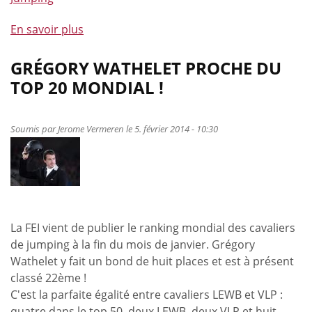
En savoir plus
à
propos
de
GRÉGORY WATHELET PROCHE DU
Cycle
TOP 20 MONDIAL !
2014
-
Vers
Soumis par
Jerome Vermeren
le 5. février 2014 - 10:30
un
nouvel
élan
!
La FEI vient de publier le ranking mondial des cavaliers
de jumping à la fin du mois de janvier. Grégory
Wathelet y fait un bond de huit places et est à présent
classé 22ème !
C'est la parfaite égalité entre cavaliers LEWB et VLP :
quatre dans le top 50, deux LEWB, deux VLP et huit