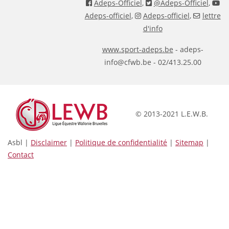
Adeps-Officiel
,
@Adeps-Officiel
,
Adeps-officiel
,
Adeps-officiel
,
lettre
d'info
www.sport-adeps.be
- adeps-
info@cfwb.be - 02/413.25.00
© 2013-2021 L.E.W.B.
Asbl |
Disclaimer
|
Politique de confidentialité
|
Sitemap
|
Contact