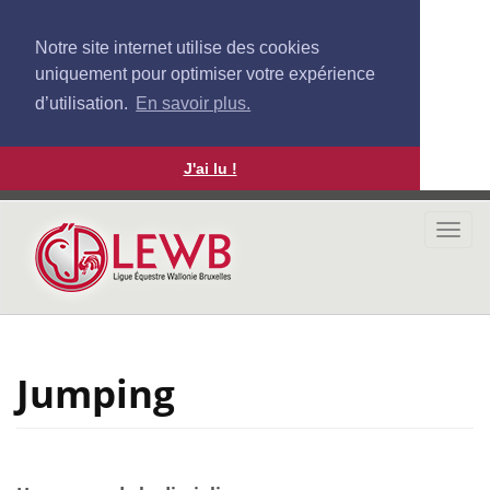
Notre site internet utilise des cookies
uniquement pour optimiser votre expérience
d’utilisation.
En savoir plus.
J'ai lu !
Aller
au
Togg
contenu
navi
principal
Jumping