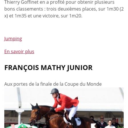
Thierry Goffinet en a profité pour obtenir plusieurs
!
bons classements : trois deuxièmes places, sur 1m30 (2
x) et 1m35 et une victoire, sur 1m20.
Jumping
En savoir plus
à
propos
de
FRANÇOIS MATHY JUNIOR
Et
revoici
Aux portes de la finale de la Coupe du Monde
Thierry
Goffinet
!