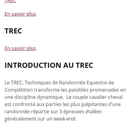
TREC
En savoir plus
à
propos
de
TREC
Coupe
d'Europe
En savoir plus
à
de
propos
Trec
de
INTRODUCTION AU TREC
à
TREC
Bande
Le TREC, Techniques de Randonnée Equestre de
Compétition transforme les paisibles promenades en
une discipline dynamique. Le couple cavalier-cheval
est confronté aux parties les plus palpitantes d’une
randonnée répartie sur 3 épreuves étalées
généralement sur un week-end.