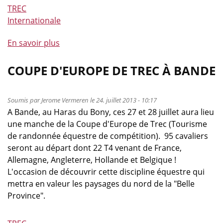
TREC
Internationale
En savoir plus
à
propos
de
COUPE D'EUROPE DE TREC À BANDE
Championnat
d'Europe
Soumis par
Jerome Vermeren
le 24. juillet 2013 - 10:17
TREC
A Bande, au Haras du Bony, ces 27 et 28 juillet aura lieu
2013
une manche de la Coupe d'Europe de Trec (Tourisme
de randonnée équestre de compétition). 95 cavaliers
seront au départ dont 22 T4 venant de France,
Allemagne, Angleterre, Hollande et Belgique !
L'occasion de découvrir cette discipline équestre qui
mettra en valeur les paysages du nord de la "Belle
Province".