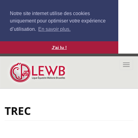
Notre site internet utilise des cookies
uniquement pour optimiser votre expérience
d’utilisation.
En savoir plus.
J'ai lu !
Aller
au
Togg
contenu
navi
principal
TREC