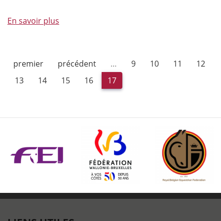
En savoir plus
à
propos
de
Introduction
premier
précédent
…
9
10
11
12
au
TREC
13
14
15
16
17