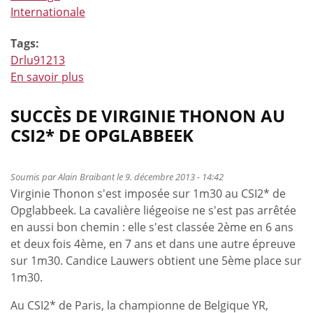
Internationale
Tags:
Drlu91213
En savoir plus
à
propos
de
SUCCÈS DE VIRGINIE THONON AU
Dominique
CSI2* DE OPGLABBEEK
Mohimont
confirme
!
Soumis par
Alain Braibant
le 9. décembre 2013 - 14:42
Virginie Thonon s'est imposée sur 1m30 au CSI2* de
Opglabbeek. La cavalière liégeoise ne s'est pas arrêtée
en aussi bon chemin : elle s'est classée 2ème en 6 ans
et deux fois 4ème, en 7 ans et dans une autre épreuve
sur 1m30. Candice Lauwers obtient une 5ème place sur
1m30.
Au CSI2* de Paris, la championne de Belgique YR,