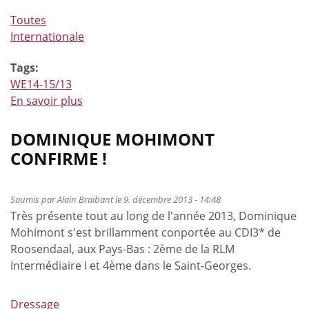
Toutes
Internationale
Tags:
WE14-15/13
En savoir plus
à
propos
de
DOMINIQUE MOHIMONT
Philippe
CONFIRME !
Le
Jeune
et
Soumis par
Alain Braibant
le 9. décembre 2013 - 14:48
Très présente tout au long de l'année 2013, Dominique
Grégory
Mohimont s'est brillamment conportée au CDI3* de
Wathelet
Roosendaal, aux Pays-Bas : 2ème de la RLM
à
Intermédiaire I et 4ème dans le Saint-Georges.
Genève
Dressage