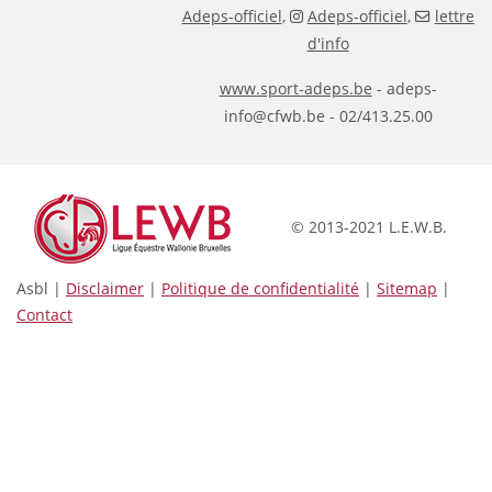
Adeps-officiel
,
Adeps-officiel
,
lettre
d'info
www.sport-adeps.be
- adeps-
info@cfwb.be - 02/413.25.00
© 2013-2021 L.E.W.B.
Asbl |
Disclaimer
|
Politique de confidentialité
|
Sitemap
|
Contact