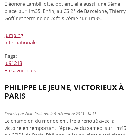
Eléonore Lambilliotte, obtient, elle aussi, une 5ème
place, sur 1m35. Enfin, au CSI2* de Barcelone, Thierry
Goffinet termine deux fois 2ème sur 1m35.
Jumping
Internationale
Tags:
lu91213
En savoir plus
à
propos
de
PHILIPPE LE JEUNE, VICTORIEUX À
Succès
PARIS
de
Virginie
Thonon
Soumis par
Alain Braibant
le 9. décembre 2013 - 14:35
Le champion du monde en titre a renoué avec la
au
victoire en remportant l'épreuve du samedi sur 1m45,
CSI2*