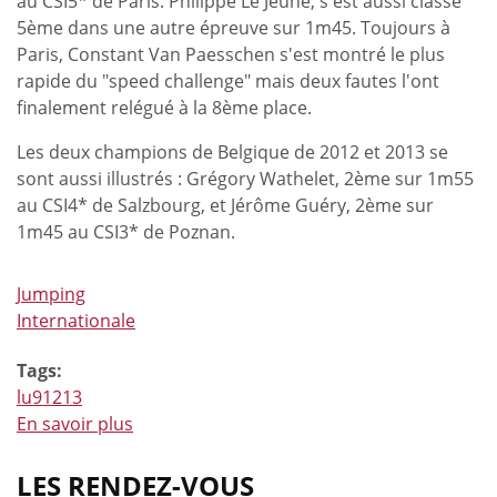
au CSI5* de Paris. Philippe Le Jeune, s'est aussi classé
de
5ème dans une autre épreuve sur 1m45. Toujours à
Opglabbeek
Paris, Constant Van Paesschen s'est montré le plus
rapide du "speed challenge" mais deux fautes l'ont
finalement relégué à la 8ème place.
Les deux champions de Belgique de 2012 et 2013 se
sont aussi illustrés : Grégory Wathelet, 2ème sur 1m55
au CSI4* de Salzbourg, et Jérôme Guéry, 2ème sur
1m45 au CSI3* de Poznan.
Jumping
Internationale
Tags:
lu91213
En savoir plus
à
propos
de
LES RENDEZ-VOUS