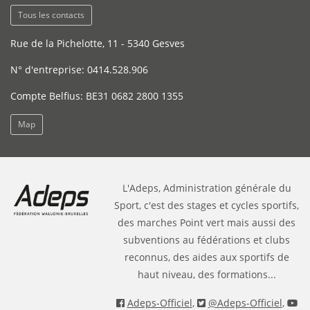
Tous les contacts
Rue de la Pichelotte, 11 - 5340 Gesves
N° d'entreprise: 0414.528.906
Compte Belfius: BE31 0682 2800 1355
Map
L'Adeps, Administration générale du
Sport, c'est des stages et cycles sportifs,
des marches Point vert mais aussi des
subventions au fédérations et clubs
reconnus, des aides aux sportifs de
haut niveau, des formations...
Adeps-Officiel
,
@Adeps-Officiel
,