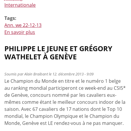
Internationale
Tags:
Ann. we 22-12-13
En savoir plus
à
propos
de
PHILIPPE LE JEUNE ET GRÉGORY
François
WATHELET À GENÈVE
Mathy
Jr
à
Soumis par
Alain Braibant
le 12. décembre 2013 - 9:09
Le Champion du Monde en titre et le numéro 1 belge
Londres
au ranking mondial participeront ce week-end au CSI5*
avant
de Genève, concours nommé par les cavaliers eux-
Malines
mêmes comme étant le meilleur concours indoor de la
saison. Avec 67 cavaliers de 17 nations dont le Top 10
mondial, le Champion Olympique et le Champion du
Monde, Genève est LE rendez-vous à ne pas manquer.