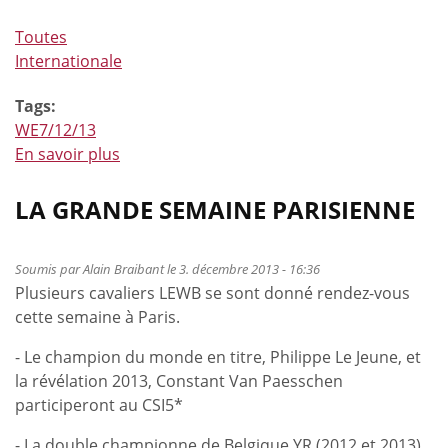
Toutes
Internationale
Tags:
WE7/12/13
En savoir plus
à
propos
de
LA GRANDE SEMAINE PARISIENNE
Les
rendez-
Soumis par
Alain Braibant
le 3. décembre 2013 - 16:36
vous
Plusieurs cavaliers LEWB se sont donné rendez-vous
internationaux
cette semaine à Paris.
du
week-
- Le champion du monde en titre, Philippe Le Jeune, et
end
la révélation 2013, Constant Van Paesschen
participeront au CSI5*
- La double championne de Belgique YR (2012 et 2013),