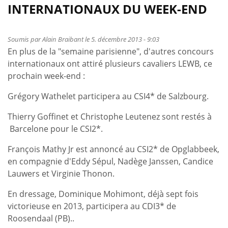
Philippe
INTERNATIONAUX DU WEEK-END
Le
Jeune,
victorieux
Soumis par
Alain Braibant
le 5. décembre 2013 - 9:03
En plus de la "semaine parisienne", d'autres concours
à
internationaux ont attiré plusieurs cavaliers LEWB, ce
Paris
prochain week-end :
Grégory Wathelet participera au CSI4* de Salzbourg.
Thierry Goffinet et Christophe Leutenez sont restés à
Barcelone pour le CSI2*.
François Mathy Jr est annoncé au CSI2* de Opglabbeek,
en compagnie d'Eddy Sépul, Nadège Janssen, Candice
Lauwers et Virginie Thonon.
En dressage, Dominique Mohimont, déjà sept fois
victorieuse en 2013, participera au CDI3* de
Roosendaal (PB)..