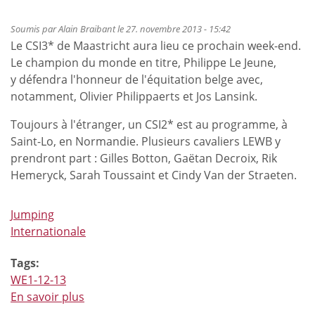
semaine
parisienne
Soumis par
Alain Braibant
le 27. novembre 2013 - 15:42
Le CSI3* de Maastricht aura lieu ce prochain week-end.
Le champion du monde en titre, Philippe Le Jeune,
y défendra l'honneur de l'équitation belge avec,
notamment, Olivier Philippaerts et Jos Lansink.
Toujours à l'étranger, un CSI2* est au programme, à
Saint-Lo, en Normandie. Plusieurs cavaliers LEWB y
prendront part : Gilles Botton, Gaëtan Decroix, Rik
Hemeryck, Sarah Toussaint et Cindy Van der Straeten.
Jumping
Internationale
Tags:
WE1-12-13
En savoir plus
à
propos