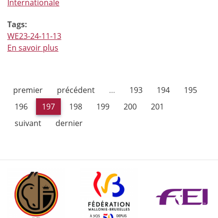
Internationale
Tags:
WE23-24-11-13
En savoir plus
à
propos
de
Constant
premier
précédent
…
193
194
195
Van
Paesschen
196
197
198
199
200
201
à
suivant
dernier
Doha