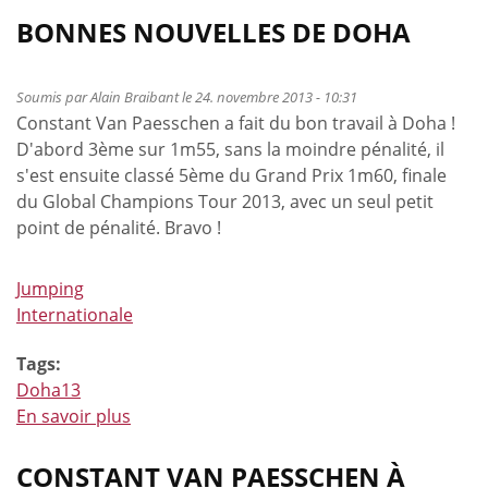
de
BONNES NOUVELLES DE DOHA
Les
deux
Soumis par
Alain Braibant
le 24. novembre 2013 - 10:31
meilleurs
Constant Van Paesschen a fait du bon travail à Doha !
cavaliers
D'abord 3ème sur 1m55, sans la moindre pénalité, il
belges
s'est ensuite classé 5ème du Grand Prix 1m60, finale
seront
du Global Champions Tour 2013, avec un seul petit
à
point de pénalité. Bravo !
Neeroeteren
!
Jumping
Internationale
Tags:
Doha13
En savoir plus
à
propos
de
CONSTANT VAN PAESSCHEN À