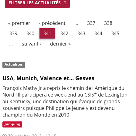
FILTRER LES ACTUALITÉS
« premier
‹ précédent
…
337
338
339
340
341
342
343
344
345
…
suivant ›
dernier »
Actualités
USA, Munich, Valence et... Gesves
François Mathy Jr a repris le chemin de l'Amérique du
Nord ! Il participera ce week-end au CSI5* de Lexington
au Kentucky, une destination qui évoque de grands
souvenirs puisque Philippe Le Jeune y est devenu
champion du Monde en 2010 !
Jumping
30. octobre 2013 - 12:15