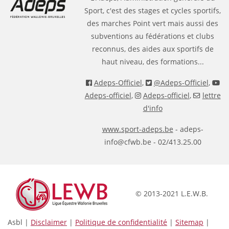
Sport, c'est des stages et cycles sportifs,
des marches Point vert mais aussi des
subventions au fédérations et clubs
reconnus, des aides aux sportifs de
haut niveau, des formations...
Adeps-Officiel
,
@Adeps-Officiel
,
Adeps-officiel
,
Adeps-officiel
,
lettre
d'info
www.sport-adeps.be
- adeps-
info@cfwb.be - 02/413.25.00
© 2013-2021 L.E.W.B.
Asbl |
Disclaimer
|
Politique de confidentialité
|
Sitemap
|