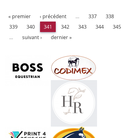
« premier
‹ précédent
…
337
338
339
340
341
342
343
344
345
…
suivant ›
dernier »