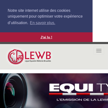
Notre site internet utilise des cookies
uniquement pour optimiser votre expérience
d’utilisation.
En savoir plus.
J'ai lu !
Aller
au
Togg
contenu
navi
principal