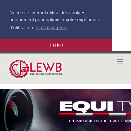
Notre site internet utilise des cookies
uniquement pour optimiser votre expérience
d’utilisation.
En savoir plus.
J'ai lu !
Aller
au
Togg
contenu
navi
principal