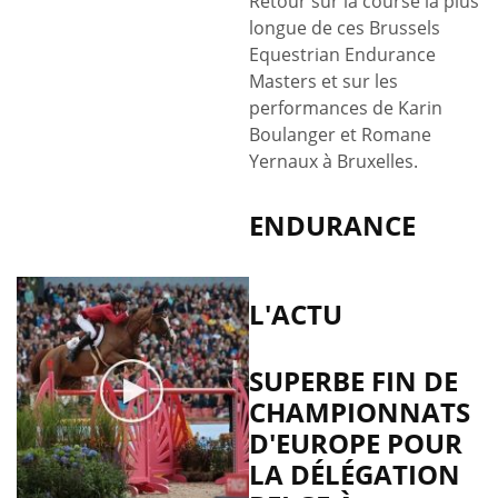
Retour sur la course la plus
longue de ces Brussels
Equestrian Endurance
Masters​ et sur les
performances de Karin
Boulanger​ et Romane
Yernaux​ à Bruxelles.
ENDURANCE
L'ACTU
SUPERBE FIN DE
CHAMPIONNATS
D'EUROPE POUR
LA DÉLÉGATION