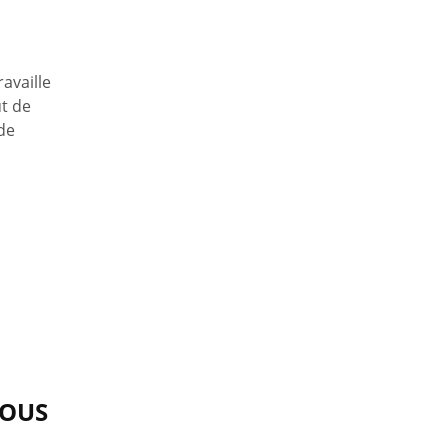
availle
ut de
 de
VOUS