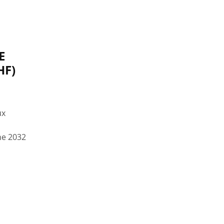
E
HF)
ux
ne 2032