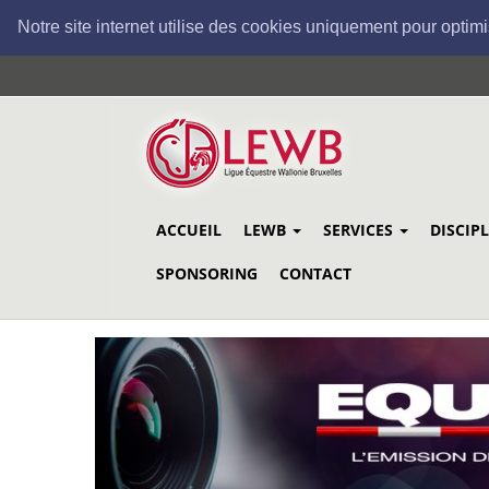
Notre site internet utilise des cookies uniquement pour optimi
Aller
au
contenu
principal
ACCUEIL
LEWB
SERVICES
DISCIP
SPONSORING
CONTACT