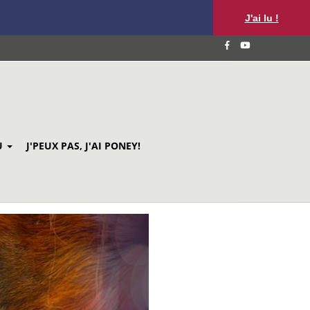
J'ai lu !
U
J'PEUX PAS, J'AI PONEY!