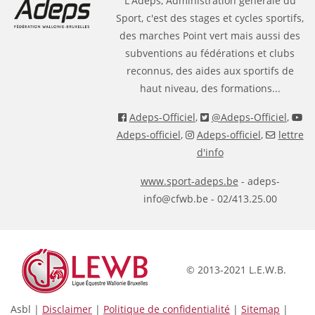
L'Adeps, Administration générale du
Sport, c'est des stages et cycles sportifs,
des marches Point vert mais aussi des
subventions au fédérations et clubs
reconnus, des aides aux sportifs de
haut niveau, des formations...
Adeps-Officiel
,
@Adeps-Officiel
,
Adeps-officiel
,
Adeps-officiel
,
lettre
d'info
www.sport-adeps.be
- adeps-
info@cfwb.be - 02/413.25.00
© 2013-2021 L.E.W.B.
Asbl |
Disclaimer
|
Politique de confidentialité
|
Sitemap
|