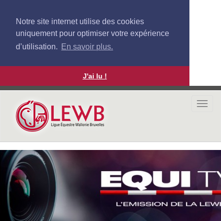
Notre site internet utilise des cookies
uniquement pour optimiser votre expérience
d’utilisation.
En savoir plus.
J'ai lu !
Aller
au
Togg
contenu
navi
principal