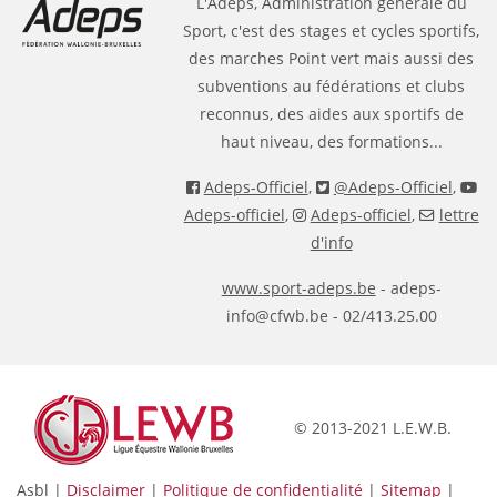
L'Adeps, Administration générale du
Sport, c'est des stages et cycles sportifs,
des marches Point vert mais aussi des
subventions au fédérations et clubs
reconnus, des aides aux sportifs de
haut niveau, des formations...
Adeps-Officiel
,
@Adeps-Officiel
,
Adeps-officiel
,
Adeps-officiel
,
lettre
d'info
www.sport-adeps.be
- adeps-
info@cfwb.be - 02/413.25.00
© 2013-2021 L.E.W.B.
Asbl |
Disclaimer
|
Politique de confidentialité
|
Sitemap
|