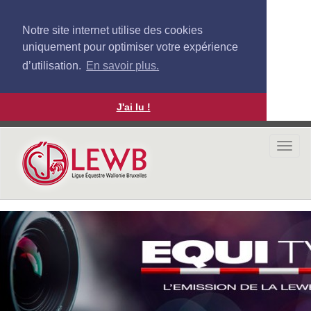
Notre site internet utilise des cookies
uniquement pour optimiser votre expérience
d’utilisation.
En savoir plus.
J'ai lu !
Aller
au
Togg
contenu
navi
principal