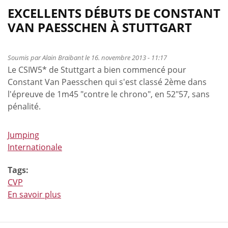
EXCELLENTS DÉBUTS DE CONSTANT
VAN PAESSCHEN À STUTTGART
Soumis par
Alain Braibant
le 16. novembre 2013 - 11:17
Le CSIW5* de Stuttgart a bien commencé pour
Constant Van Paesschen qui s'est classé 2ème dans
l'épreuve de 1m45 "contre le chrono", en 52"57, sans
pénalité.
Jumping
Internationale
Tags:
CVP
En savoir plus
à
propos
de