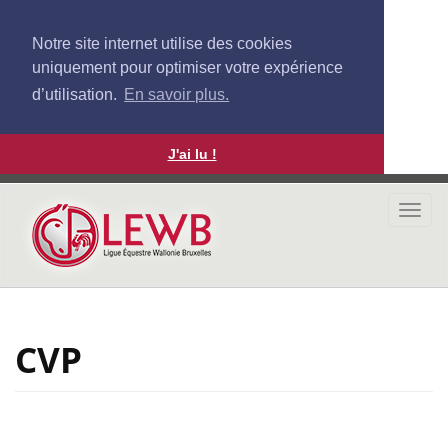
Notre site internet utilise des cookies
uniquement pour optimiser votre expérience
d’utilisation.
En savoir plus.
J'ai lu !
Aller
au
Togg
contenu
navi
principal
CVP