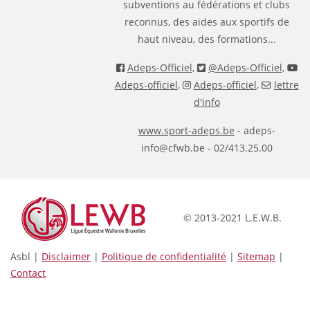
subventions au fédérations et clubs
reconnus, des aides aux sportifs de
haut niveau, des formations...
Adeps-Officiel
,
@Adeps-Officiel
,
Adeps-officiel
,
Adeps-officiel
,
lettre
d'info
www.sport-adeps.be
- adeps-
info@cfwb.be - 02/413.25.00
© 2013-2021 L.E.W.B.
Asbl |
Disclaimer
|
Politique de confidentialité
|
Sitemap
|
Contact