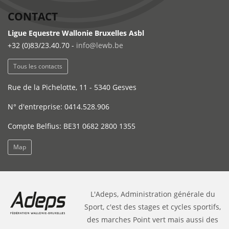
CONTACT
Ligue Equestre Wallonie Bruxelles Asbl
+32 (0)83/23.40.70 -
info@lewb.be
Tous les contacts
Rue de la Pichelotte, 11 - 5340 Gesves
N° d'entreprise: 0414.528.906
Compte Belfius: BE31 0682 2800 1355
Map
L'Adeps, Administration générale du
Sport, c'est des stages et cycles sportifs,
des marches Point vert mais aussi des