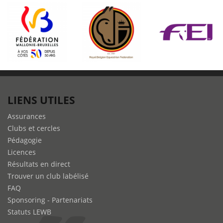
Excellents
débuts
de
Constant
Van
Paesschen
à
Stuttgart
LIENS UTILES
Assurances
Clubs et cercles
Pédagogie
Licences
Résultats en direct
Trouver un club labélisé
FAQ
Sponsoring - Partenariats
Statuts LEWB