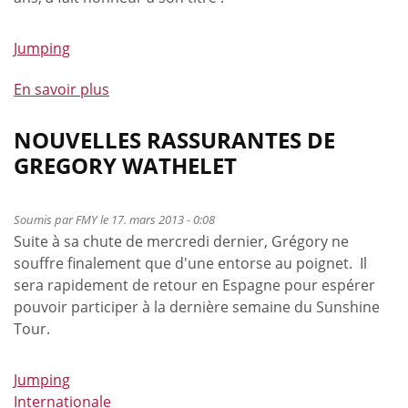
Jumping
En savoir plus
à
propos
de
NOUVELLES RASSURANTES DE
La
GREGORY WATHELET
palme
à
Jérôme
Soumis par
FMY
le 17. mars 2013 - 0:08
Suite à sa chute de mercredi dernier, Grégory ne
Guéry
souffre finalement que d'une entorse au poignet. Il
et
sera rapidement de retour en Espagne pour espérer
Thierry
pouvoir participer à la dernière semaine du Sunshine
Goffinet
Tour.
!
Jumping
Internationale