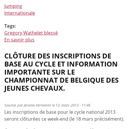
Jumping
Internationale
Tags:
Gregory Wathelet blessé
En savoir plus
à
propos
de
CLÔTURE DES INSCRIPTIONS DE
Gregory
BASE AU CYCLE ET INFORMATION
Wathelet
IMPORTANTE SUR LE
blessé
CHAMPIONNAT DE BELGIQUE DES
au
JEUNES CHEVAUX.
Sunshine
Tour
Soumis par
Jerome Vermeren
le 13. mars 2013 - 11:46
Les inscriptions de base pour le cycle national 2013
seront clôturées ce week-end (le 18 mars précisément).