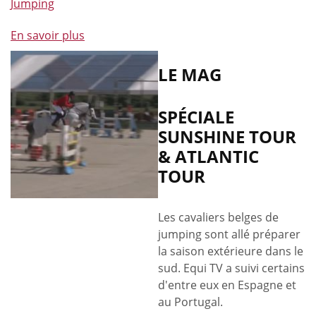
Jumping
En savoir plus
à
propos
de
LE MAG
Un
week-
SPÉCIALE
end
SUNSHINE TOUR
"full
& ATLANTIC
jumping"
TOUR
Les cavaliers belges de
jumping sont allé préparer
la saison extérieure dans le
sud. Equi TV a suivi certains
d'entre eux en Espagne et
au Portugal.