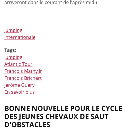
arriveront dans le courant de l'après midi)
Jumping
Internationale
Tags:
jumping
Atlantic Tour
François Mathy Jr
François Brichart
Jérôme Guéry
En savoir plus
à
propos
de
BONNE NOUVELLE POUR LE CYCLE
Des
DES JEUNES CHEVAUX DE SAUT
nouvelles
D'OBSTACLES
de