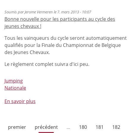
l'Atlantic
Tour
Soumis par
Jerome Vermeren
le 7. mars 2013 - 10:07
Bonne nouvelle pour les participants au cycle des
jeunes chevaux !
Tous les vainqueurs du cycle seront automatiquement
qualifiés pour la Finale du Championnat de Belgique
des Jeunes Chevaux.
Le règlement complet suivra d'ici peu.
Jumping
Nationale
En savoir plus
à
propos
de
Bonne
premier
précédent
…
180
181
182
nouvelle