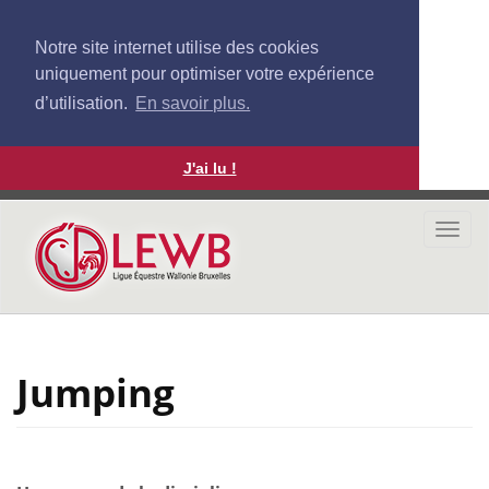
Notre site internet utilise des cookies
uniquement pour optimiser votre expérience
d’utilisation.
En savoir plus.
J'ai lu !
Aller
au
Togg
contenu
navi
principal
Jumping