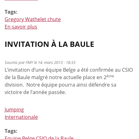
Tags:
Gregory Wathelet chute
En savoir plus
à
propos
de
INVITATION À LA BAULE
Nouvelles
rassurantes
Soumis par
FMY
le 14. mars 2013 - 18:33
de
L’invitation d’une équipe Belge a été confirmée au CSIO
Gregory
ème
de la Baule malgré notre actuelle place en 2
Wathelet
division. Notre équipe pourra ainsi défendre sa
victoire de l’année passée.
Jumping
Internationale
Tags:
Equipe Belge CSIO de la Baule