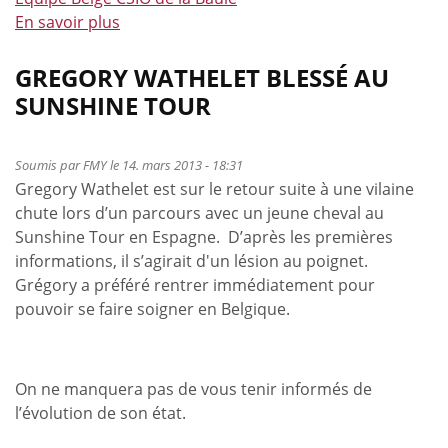
En savoir plus
à
propos
de
GREGORY WATHELET BLESSÉ AU
Invitation
SUNSHINE TOUR
à
la
Baule
Soumis par
FMY
le 14. mars 2013 - 18:31
Gregory Wathelet est sur le retour suite à une vilaine
chute lors d’un parcours avec un jeune cheval au
Sunshine Tour en Espagne. D’après les premières
informations, il s’agirait d'un lésion au poignet.
Grégory a préféré rentrer immédiatement pour
pouvoir se faire soigner en Belgique.
On ne manquera pas de vous tenir informés de
l’évolution de son état.