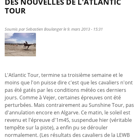
DES NOUVELLES DE L'ATLANTIC
Nos
TOUR
cavaliers
de
jumping,
Soumis par
Sebastien Boulanger
le 9. mars 2013 - 15:31
rois
des
jeunes
chevaux
!
L'Atlantic Tour, termine sa troisième semaine et le
moins que l'on puisse dire c'est que les cavaliers n'ont
pas été gatés par les conditions météo ces derniers
jours. Comme à Vejer, certaines épreuves ont été
perturbées. Mais contrairement au Sunshine Tour, pas
d'annulation encore en Algarve. Ce matin, le soleil est
revenu et l'épreuve d'1m45, suspendue hier (véritable
tempête sur la piste), a enfin pu se dérouler
normalement. (Les résultats des cavaliers de la LEWB