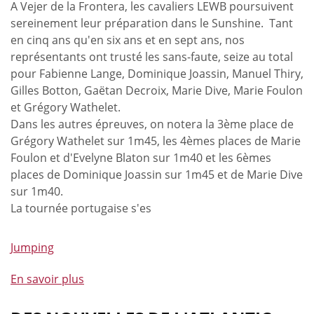
A Vejer de la Frontera, les cavaliers LEWB poursuivent
base
sereinement leur préparation dans le Sunshine. Tant
au
en cinq ans qu'en six ans et en sept ans, nos
Cycle
représentants ont trusté les sans-faute, seize au total
et
pour Fabienne Lange, Dominique Joassin, Manuel Thiry,
information
Gilles Botton, Gaëtan Decroix, Marie Dive, Marie Foulon
importante
et Grégory Wathelet.
sur
Dans les autres épreuves, on notera la 3ème place de
le
Grégory Wathelet sur 1m45, les 4èmes places de Marie
Championnat
Foulon et d'Evelyne Blaton sur 1m40 et les 6èmes
de
places de Dominique Joassin sur 1m45 et de Marie Dive
Belgique
sur 1m40.
des
La tournée portugaise s'es
Jeunes
Chevaux.
Jumping
En savoir plus
à
propos
de