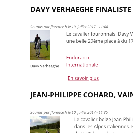
DAVY VERHAEGHE FINALISTE 
Soumis par
florence.h
le 19. juillet 2017 - 11:44
Le cavalier fouronnais, Davy 
une belle 29ème place à du 17
Endurance
Internationale
Davy Verhaeghe
En savoir plus
à
propos
de
JEAN-PHILIPPE COHARD, VA
Davy
Verhaeghe
Soumis par
florence.h
le 10. juillet 2017 - 11:35
finaliste
Le cavalier belge Jean-Phi
à
dans les Alpes italiennes.
Pise