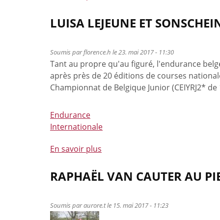
propos
de
LUISA LEJEUNE ET SONSCHEI
Annulation
CEN
Soumis par
florence.h
le 23. mai 2017 - 11:30
410
Tant au propre qu'au figuré, l'endurance belg
Francorchamps
après près de 20 éditions de courses nationale
du
Championnat de Belgique Junior (CEIYRJ2* de
2/07/2017
Endurance
Internationale
En savoir plus
à
propos
de
RAPHAËL VAN CAUTER AU PI
Luisa
Lejeune
Soumis par
aurore.t
le 15. mai 2017 - 11:23
et
Sonschein