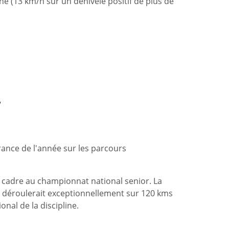
he (13 km/h sur un dénivelé positif de plus de
7
rance de l'année sur les parcours
e cadre au championnat national senior. La
e déroulerait exceptionnellement sur 120 kms
nal de la discipline.