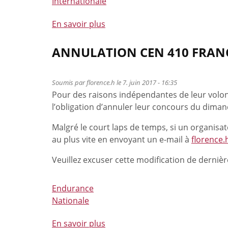
Internationale
En savoir plus
à
propos
de
ANNULATION CEN 410 FRAN
Deux
podiums
Soumis par
florence.h
le 7. juin 2017 - 16:35
pour
Pour des raisons indépendantes de leur volo
les
l’obligation d’annuler leur concours du dimanc
Belges
à
Malgré le court laps de temps, si un organisa
Dwingeloo
au plus vite en envoyant un e-mail à
florence
Veuillez excuser cette modification de derniè
Endurance
Nationale
En savoir plus
à