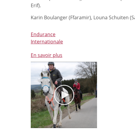
podium
Erif).
à
Emerlo
Karin Boulanger (Ffaramir), Louna Schuiten (S
(NED)
Endurance
Internationale
En savoir plus
à
propos
de
Nos
cavaliers
d'endurance
dans
le
Nord
de
l'Europe
cette