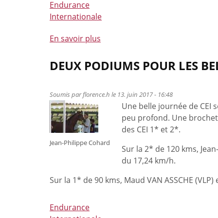
Endurance
Internationale
En savoir plus
à
propos
de
DEUX PODIUMS POUR LES B
Martial
Richelle
Soumis par
florence.h
le 13. juin 2017 - 16:48
est
Une belle journée de CEI s
le
peu profond. Une brochett
nouveau
des CEI 1* et 2*.
Champion
Jean-Philippe Cohard
de
Sur la 2* de 120 kms, Jea
Belgique
du 17,24 km/h.
2017
Sur la 1* de 90 kms, Maud VAN ASSCHE (VLP) et
Endurance