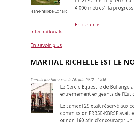
de 2x70 kms : il y terminai
4.000 mètres), la progres
Jean-Philippe Cohard
Endurance
Internationale
En savoir plus
à
propos
de
MARTIAL RICHELLE EST LE 
Jean-
Philippe
Soumis par
florence.h
le 26. juin 2017 - 14:36
Cohard,
Le Cercle Equestre de Bullange a
vainqueur
extrêmement exigeants de l'Est d
de
la
Le samedi 25 était réservé aux c
CEI3*
commission FRBSE-KBRSF avait en
à
et non 160 afin d'encourager un 
Torgnon