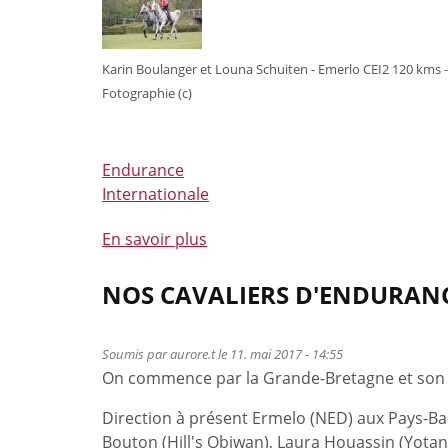
sacrées
Championnes
Karin Boulanger et Louna Schuiten - Emerlo CEI2 120 kms -
de
Fotographie (c)
Belgique
2017
à
Etalle
Endurance
Internationale
En savoir plus
à
propos
de
NOS CAVALIERS D'ENDURANC
Raphaël
Van
Soumis par
aurore.t
le 11. mai 2017 - 14:55
Cauter
On commence par la Grande-Bretagne et son C
au
pied
Direction à présent Ermelo (NED) aux Pays-B
du
Bouton (Hill's Obiwan), Laura Houassin (Yotan 