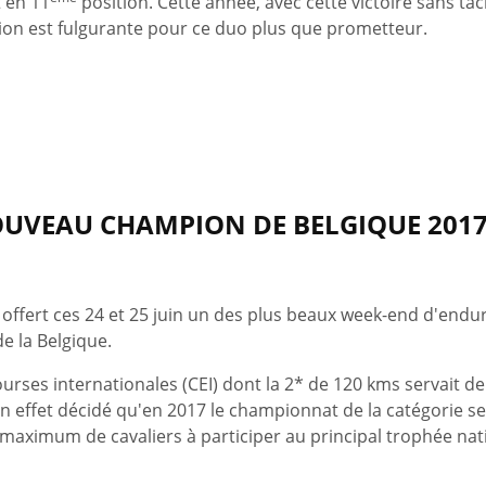
t en 11
position. Cette année, avec cette victoire sans tac
sion est fulgurante pour ce duo plus que prometteur.
NOUVEAU CHAMPION DE BELGIQUE 201
 offert ces 24 et 25 juin un des plus beaux week-end d'endu
e la Belgique.
ourses internationales (CEI) dont la 2* de 120 kms servait d
 effet décidé qu'en 2017 le championnat de la catégorie s
maximum de cavaliers à participer au principal trophée natio