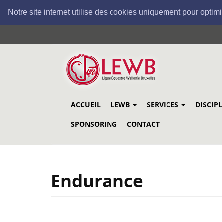
Notre site internet utilise des cookies uniquement pour optimi
Aller
au
contenu
principal
ACCUEIL
LEWB
SERVICES
DISCIP
SPONSORING
CONTACT
Endurance