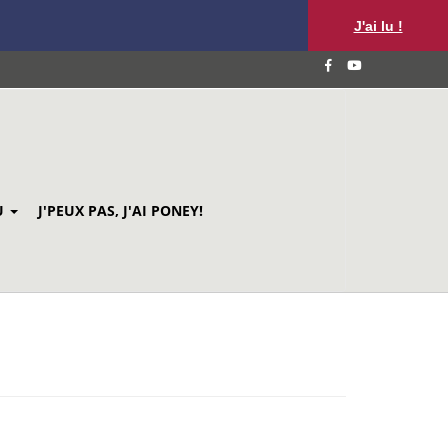
J'ai lu !
U
J'PEUX PAS, J'AI PONEY!