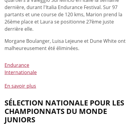
dernière, durant l'Italia Endurance Festival. Sur 97
partants et une course de 120 kms, Marion prend la
26ème place et Laura se positionne 27ème juste
derrière elle.
Morgane Boulanger, Luisa Lejeune et Dune White ont
malheureusement été éliminées.
Endurance
Internationale
En savoir plus
à
propos
de
SÉLECTION NATIONALE POUR LES
Marion
CHAMPIONNATS DU MONDE
Massart
JUNIORS
et
Laura