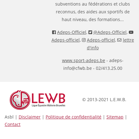
subventions au fédérations et clubs
reconnus, des aides aux sportifs de
haut niveau, des formations...
Adeps-Officiel
,
@Adeps-Officiel
,
Adeps-officiel
,
Adeps-officiel
,
lettre
d'info
www.sport-adeps.be
- adeps-
info@cfwb.be - 02/413.25.00
© 2013-2021 L.E.W.B.
Asbl |
Disclaimer
|
Politique de confidentialité
|
Sitemap
|
Contact