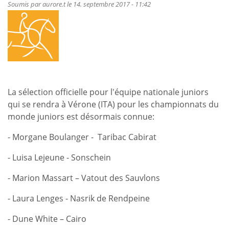
Lenges
Soumis par
aurore.t
le 14. septembre 2017 - 11:42
dans
le
classement
du
Championnat
du
Monde
La sélection officielle pour l'équipe nationale juniors
des
qui se rendra à Vérone (ITA) pour les championnats du
jeunes
monde juniors est désormais connue:
cavaliers
- Morgane Boulanger - Taribac Cabirat
d'endurance
- Luisa Lejeune - Sonschein
- Marion Massart – Vatout des Sauvlons
- Laura Lenges - Nasrik de Rendpeine
- Dune White – Cairo