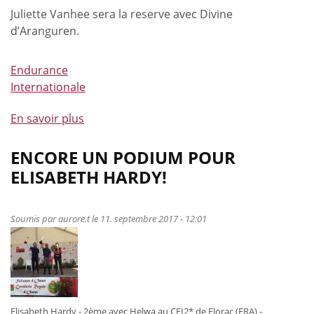
Juliette Vanhee sera la reserve avec Divine
d’Aranguren.
Endurance
Internationale
En savoir plus
à
propos
de
ENCORE UN PODIUM POUR
Sélection
ELISABETH HARDY!
nationale
pour
les
Soumis par
aurore.t
le 11. septembre 2017 - 12:01
championnats
du
monde
juniors
Elisabeth Hardy - 2ème avec Helwa au CEI2* de Florac (FRA) -