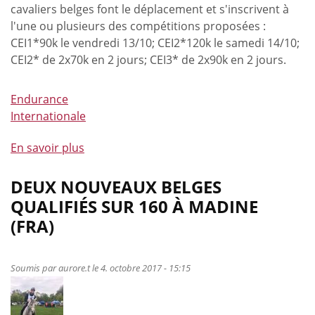
cavaliers belges font le déplacement et s'inscrivent à
l'une ou plusieurs des compétitions proposées :
CEI1*90k le vendredi 13/10; CEI2*120k le samedi 14/10;
CEI2* de 2x70k en 2 jours; CEI3* de 2x90k en 2 jours.
Endurance
Internationale
En savoir plus
à
propos
de
DEUX NOUVEAUX BELGES
Retour
QUALIFIÉS SUR 160 À MADINE
sur
(FRA)
les
performances
de
Soumis par
aurore.t
le 4. octobre 2017 - 15:15
nos
cavaliers