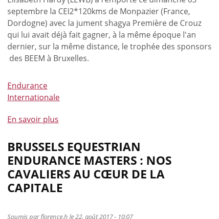
septembre la CEI2*120kms de Monpazier (France,
Dordogne) avec la jument shagya Première de Crouz
qui lui avait déjà fait gagner, à la même époque l'an
dernier, sur la même distance, le trophée des sponsors
des BEEM à Bruxelles.
Endurance
Internationale
En savoir plus
à
propos
de
BRUSSELS EQUESTRIAN
Superbes
ENDURANCE MASTERS : NOS
résultats
CAVALIERS AU CŒUR DE LA
belges
CAPITALE
à
Monpazier
dont
Soumis par
florence.h
le 22. août 2017 - 10:07