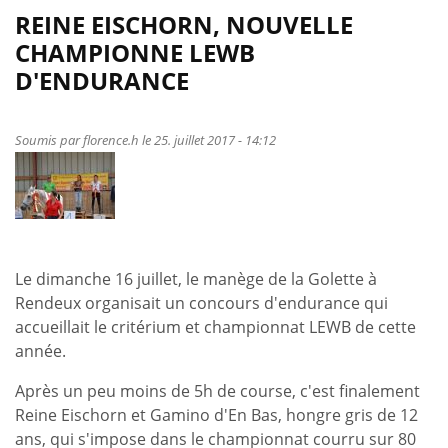
de
REINE EISCHORN, NOUVELLE
Du
CHAMPIONNE LEWB
16
D'ENDURANCE
au
19
août,
Soumis par
florence.h
le 25. juillet 2017 - 14:12
Bruxelles
se
prépare
à
accueillir
Le dimanche 16 juillet, le manège de la Golette à
le
Rendeux organisait un concours d'endurance qui
plus
accueillait le critérium et championnat LEWB de cette
grand
année.
événement
d’endurance
Après un peu moins de 5h de course, c'est finalement
équestre
Reine Eischorn et Gamino d'En Bas, hongre gris de 12
de
ans, qui s'impose dans le championnat courru sur 80