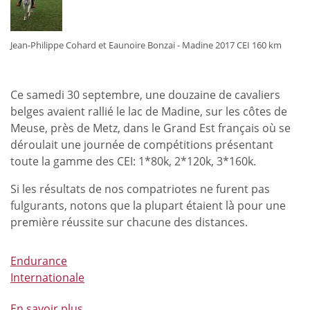
d’endurance
à
Fontainebleau
Jean-Philippe Cohard et Eaunoire Bonzai - Madine 2017 CEI 160 km
et
Babenhausen
Ce samedi 30 septembre, une douzaine de cavaliers
belges avaient rallié le lac de Madine, sur les côtes de
Meuse, près de Metz, dans le Grand Est français où se
déroulait une journée de compétitions présentant
toute la gamme des CEI: 1*80k, 2*120k, 3*160k.
Si les résultats de nos compatriotes ne furent pas
fulgurants, notons que la plupart étaient là pour une
première réussite sur chacune des distances.
Endurance
Internationale
En savoir plus
à