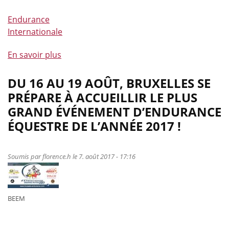
Endurance
Internationale
En savoir plus
à
propos
de
DU 16 AU 19 AOÛT, BRUXELLES SE
Brussels
PRÉPARE À ACCUEILLIR LE PLUS
Equestrian
GRAND ÉVÉNEMENT D’ENDURANCE
Endurance
ÉQUESTRE DE L’ANNÉE 2017 !
Masters
:
nos
Soumis par
florence.h
le 7. août 2017 - 17:16
cavaliers
au
cœur
BEEM
de
la
capitale