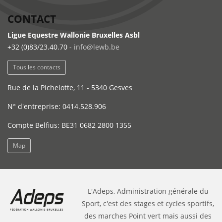
CONTACT
Ligue Equestre Wallonie Bruxelles Asbl
+32 (0)83/23.40.70 -
info@lewb.be
Tous les contacts
Rue de la Pichelotte, 11 - 5340 Gesves
N° d'entreprise: 0414.528.906
Compte Belfius: BE31 0682 2800 1355
Map
L'Adeps, Administration générale du
Sport, c'est des stages et cycles sportifs,
des marches Point vert mais aussi des