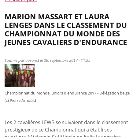
propos
de
MARION MASSART ET LAURA
Deux
LENGES DANS LE CLASSEMENT DU
nouveaux
CHAMPIONNAT DU MONDE DES
belges
JEUNES CAVALIERS D'ENDURANCE
qualifiés
sur
160
Soumis par
aurore.t
le 26. septembre 2017 - 11:35
à
Madine
(FRA)
Championnat du Monde Juniors d'endurance 2017 - Délégation belge
(c) Pierre Arnould
Les 2 cavalières LEWB se suivaient dans le classement
prestigieux de ce Championnat qui a établi ses
quartiers à Valeggio Sul Mincio en Italie la semaine