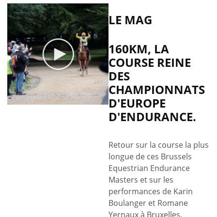
propos
de
LE MAG
Encore
un
160KM, LA
podium
COURSE REINE
pour
DES
Elisabeth
Hardy!
CHAMPIONNATS
D'EUROPE
D'ENDURANCE.
Retour sur la course la plus
longue de ces Brussels
Equestrian Endurance
Masters​ et sur les
performances de Karin
Boulanger​ et Romane
Yernaux​ à Bruxelles.