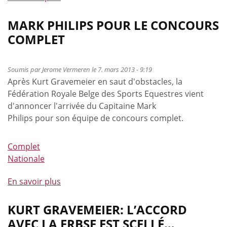
propos
de
MARK PHILIPS POUR LE CONCOURS
Bonne
COMPLET
nouvelle
pour
le
Soumis par
Jerome Vermeren
le 7. mars 2013 - 9:19
Après Kurt Gravemeier en saut d'obstacles, la
cycle
Fédération Royale Belge des Sports Equestres vient
des
d'annoncer l'arrivée du Capitaine Mark
jeunes
Philips pour son équipe de concours complet.
chevaux
de
Saut
Complet
d'Obstacles
Nationale
En savoir plus
à
propos
de
KURT GRAVEMEIER: L’ACCORD
Mark
AVEC LA FRBSE EST SCELLÉ…