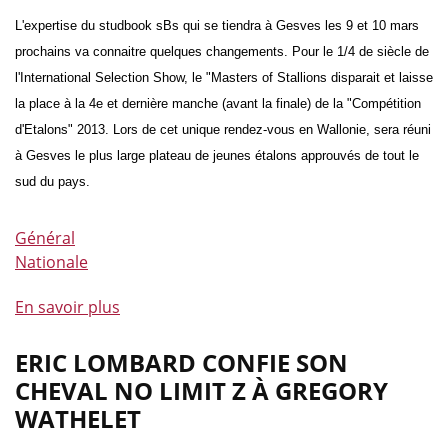
L'expertise du studbook sBs qui se tiendra à Gesves les 9 et 10 mars
prochains va connaitre quelques changements. Pour le 1/4 de siècle de
l'International Selection Show, le "Masters of Stallions disparait et laisse
la place à la 4e et dernière manche (avant la finale) de la "Compétition
d'Etalons" 2013. Lors de cet unique rendez-vous en Wallonie, sera réuni
à Gesves le plus large plateau de jeunes étalons approuvés de tout le
sud du pays.
Général
Nationale
En savoir plus
à
propos
de
ERIC LOMBARD CONFIE SON
L'International
CHEVAL NO LIMIT Z À GREGORY
Selection
WATHELET
Show