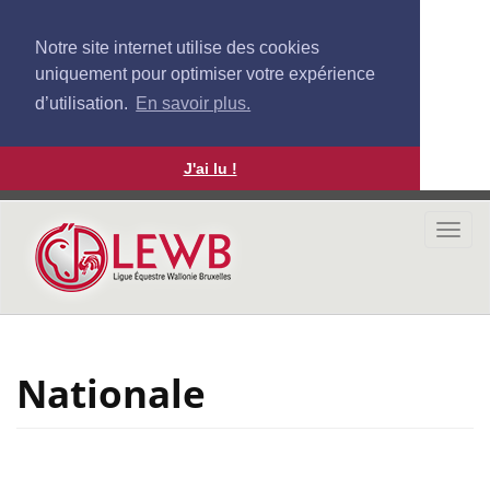
Notre site internet utilise des cookies
uniquement pour optimiser votre expérience
d’utilisation.
En savoir plus.
J'ai lu !
Aller
au
Togg
contenu
navi
principal
Nationale