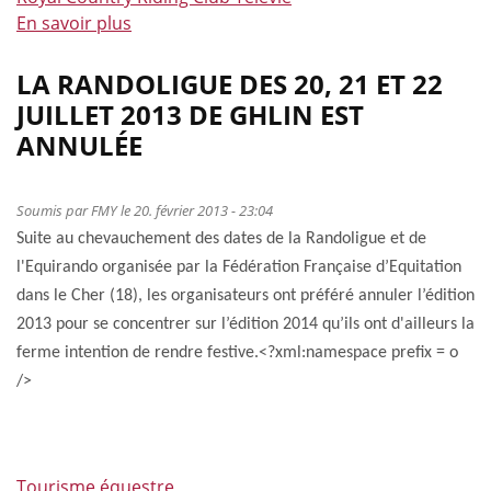
En savoir plus
à
propos
de
LA RANDOLIGUE DES 20, 21 ET 22
Le
JUILLET 2013 DE GHLIN EST
Télévie
ANNULÉE
s’invite
au
Royal
Soumis par
FMY
le 20. février 2013 - 23:04
Country
Suite au chevauchement des dates de la Randoligue et de
Riding
l'Equirando organisée par la Fédération Française d’Equitation
Club
dans le Cher (18), les organisateurs ont préféré annuler l’édition
à
2013 pour se concentrer sur l’édition 2014 qu’ils ont d'ailleurs la
Overijse
ferme intention de rendre festive.
<?xml:namespace prefix = o
/>
Tourisme équestre