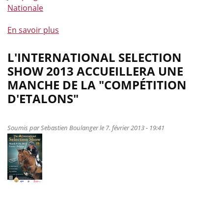
Nationale
En savoir plus
à
propos
de
L'INTERNATIONAL SELECTION
Un
SHOW 2013 ACCUEILLERA UNE
Chef
MANCHE DE LA "COMPÉTITION
d’Equipe
D'ETALONS"
bientôt
désigné…
Soumis par
Sebastien Boulanger
le 7. février 2013 - 19:41