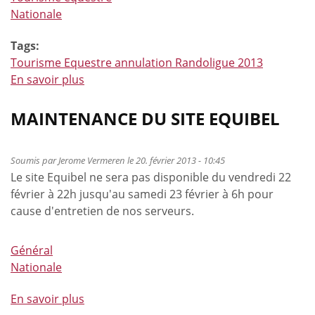
Nationale
Tags:
Tourisme Equestre annulation Randoligue 2013
En savoir plus
à
propos
de
MAINTENANCE DU SITE EQUIBEL
La
Randoligue
Soumis par
Jerome Vermeren
le 20. février 2013 - 10:45
des
Le site Equibel ne sera pas disponible du vendredi 22
20,
février à 22h jusqu'au samedi 23 février à 6h pour
21
cause d'entretien de nos serveurs.
et
22
juillet
Général
2013
Nationale
de
En savoir plus
Ghlin
à