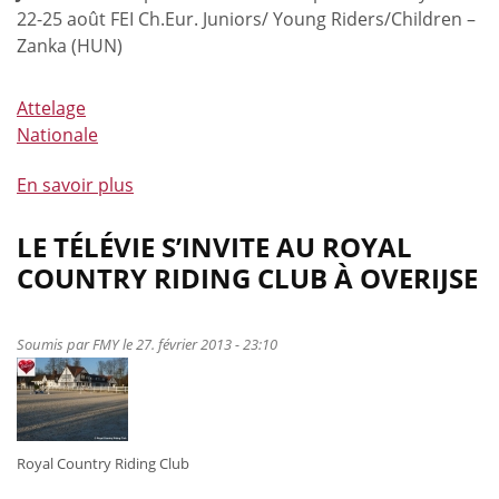
22-25 août FEI Ch.Eur. Juniors/ Young Riders/Children –
Zanka (HUN)
Attelage
Nationale
En savoir plus
à
propos
de
LE TÉLÉVIE S’INVITE AU ROYAL
Attelage
COUNTRY RIDING CLUB À OVERIJSE
-
Chefs
d'Equipe
Soumis par
FMY
le 27. février 2013 - 23:10
2013
Royal Country Riding Club