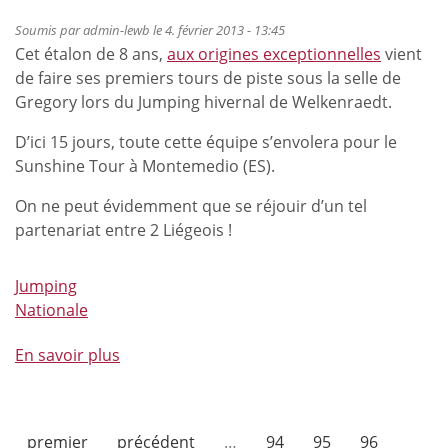
2013
accueillera
Soumis par
admin-lewb
le 4. février 2013 - 13:45
une
Cet étalon de 8 ans,
aux origines exceptionnelles
vient
manche
de faire ses premiers tours de piste sous la selle de
de
Gregory lors du Jumping hivernal de Welkenraedt.
la
D’ici 15 jours, toute cette équipe s’envolera pour le
"Compétition
Sunshine Tour à Montemedio (ES).
d'Etalons"
On ne peut évidemment que se réjouir d’un tel
partenariat entre 2 Liégeois !
Jumping
Nationale
En savoir plus
à
propos
de
Eric
premier
précédent
…
94
95
96