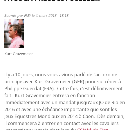
Philips
pour
le
Soumis par
FMY
le 4. mars 2013 - 18:18
concours
complet
Kurt Gravemeier
Il y a 10 jours, nous vous avions parlé de l’accord de
principe avec Kurt Gravemeier (GER) pour succéder à
Philippe Guerdat (FRA). Cette fois, c’est définitivement
fait. Kurt Gravemeier entrera en fonction
immédiatement avec un mandat jusqu’aux JO de Rio en
2016 et avec une échéance importante que sont les
Jeux Equestres Mondiaux en 2014 à Caen. Dès demain,
il commencera à entrer en contact avec les cavaliers