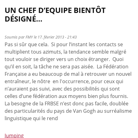
est
propos
annulée
de
UN CHEF D’EQUIPE BIENTÔT
Maintenance
DÉSIGNÉ…
du
site
Equibel
Soumis par
FMY
le 17. février 2013 - 21:43
Pas si sûr que cela. Si pour l’instant les contacts se
multiplient tous azimuts, la tendance semble malgré
tout vouloir se diriger vers un choix étranger. Quoi
qu’il en soit, la tâche ne sera pas aisée. La Fédération
Française a eu beaucoup de mal à retrouver un nouvel
entraîneur, le nôtre en l'occurrence, pour ceux qui
n’auraient pas suivi, avec des possibilités qui sont
celles d’une fédération aux moyens bien plus fournis.
La besogne de la FRBSE n’est donc pas facile, doublée
des particularités du pays de Van Gogh au surréalisme
linguistique qui le rend
Jumping