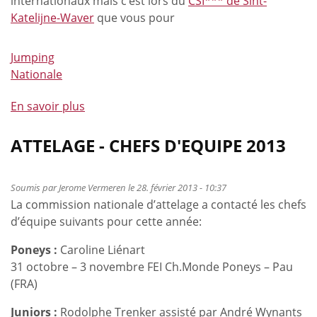
internationaux mais c’est lors du
CSI*** de Sint-
Katelijne-Waver
que vous pour
Jumping
Nationale
En savoir plus
à
propos
de
ATTELAGE - CHEFS D'EQUIPE 2013
Kurt
Gravemeier:
Soumis par
Jerome Vermeren
le 28. février 2013 - 10:37
l’accord
La commission nationale d’attelage a contacté les chefs
avec
d’équipe suivants pour cette année:
la
FRBSE
Poneys :
Caroline Liénart
est
31 octobre – 3 novembre FEI Ch.Monde Poneys – Pau
scellé…
(FRA)
Juniors :
Rodolphe Trenker assisté par André Wynants