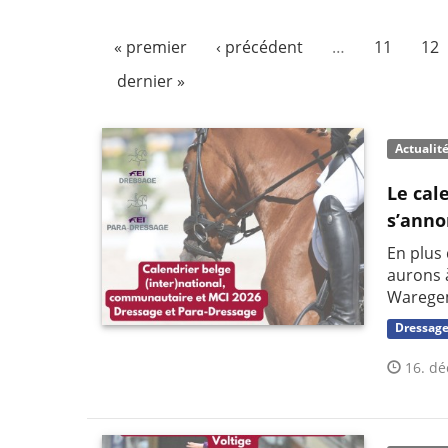
« premier
‹ précédent
…
11
12
dernier »
Actualit
Le cal
s’anno
En plus
aurons 
Waregem,
Dressag
16. dé