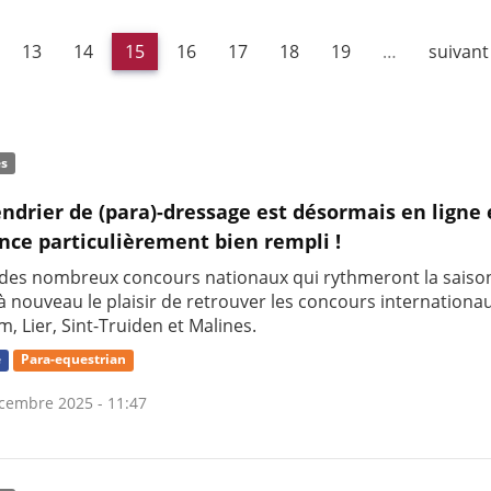
13
14
15
16
17
18
19
…
suivant 
és
endrier de (para)-dressage est désormais en ligne 
nce particulièrement bien rempli !
 des nombreux concours nationaux qui rythmeront la saiso
à nouveau le plaisir de retrouver les concours internationa
 Lier, Sint-Truiden et Malines.
e
Para-equestrian
cembre 2025 - 11:47