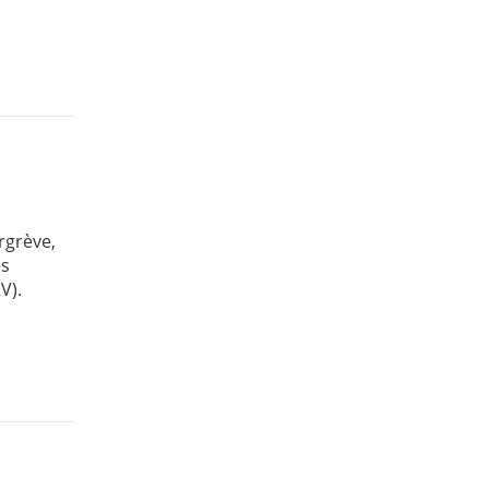
rgrève,
es
V).