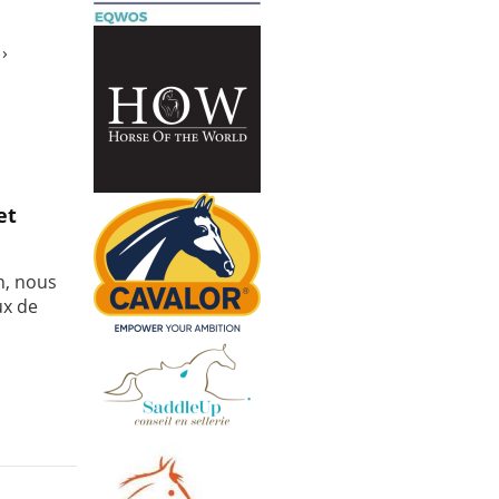
›
et
n, nous
ux de