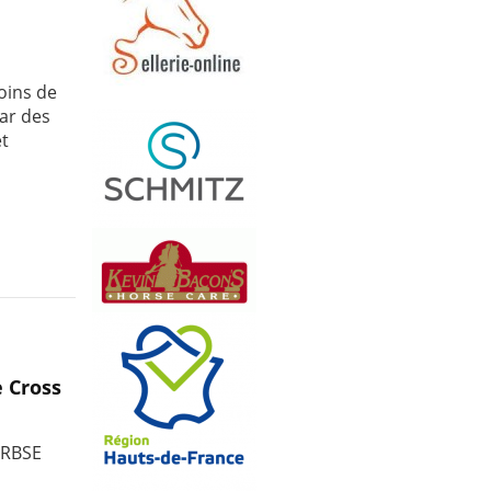
oins de
ar des
et
 Cross
FRBSE