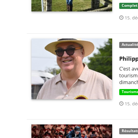
Complet
15. dé
Actualit
Philip
C’est av
tourism
dimanc
Tourisme
15. dé
Résultat