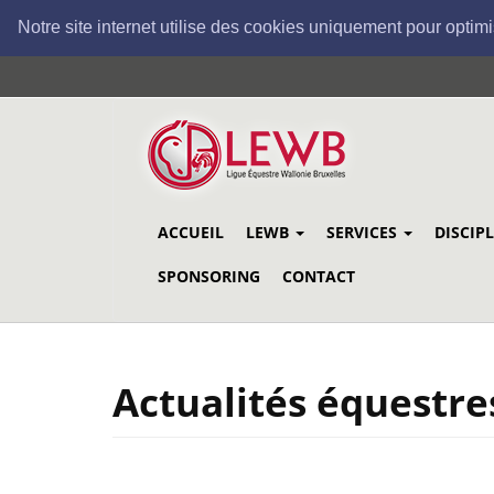
Notre site internet utilise des cookies uniquement pour optimi
Aller
au
contenu
principal
ACCUEIL
LEWB
SERVICES
DISCIP
SPONSORING
CONTACT
Actualités équestre