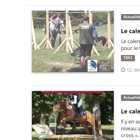
Actualit
Le cal
Le cale
pour le 
TREC
12. dé
Actualit
Le cal
Il y en 
niveau 
cross ».