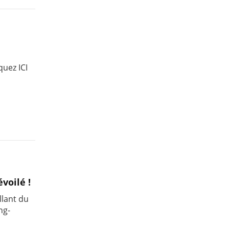
quez ICI
voilé !
llant du
ng-