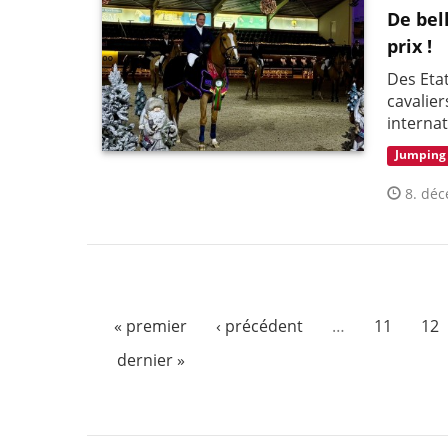
De bel
prix !
Des Etat
cavalier
interna
Jumping
8. déc
« premier
‹ précédent
…
11
12
dernier »