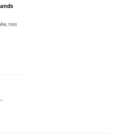
rands
lie, nos
›