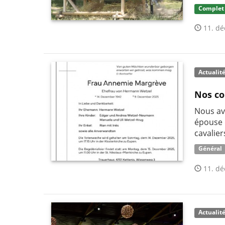
Complet
11. dé
Actualit
Nos co
Nous av
épouse 
cavalie
Général
11. dé
Actualit