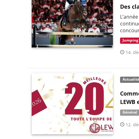
Des cl
L’année
continue
concour
Jumping
14. dé
Actualit
Commen
LEWB e
Général
12. dé