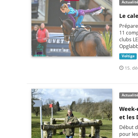
Actualit
Le cale
Prépare
11 comp
clubs L
Opglabb
Voltige
15. dé
Actualit
Week-e
et les
Début d
pour le