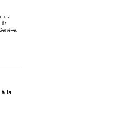
cles
 ils
Genève.
 à la