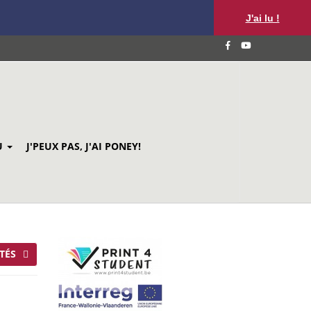
J'ai lu !
U
J'PEUX PAS, J'AI PONEY!
TÉS