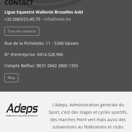
CONTACT
Ligue Equestre Wallonie Bruxelles Asbl
+32 (0)83/23.40.70 -
info@lewb.be
Tous les contacts
Rue de la Pichelotte, 11 - 5340 Gesves
N° d'entreprise: 0414.528.906
Compte Belfius: BE31 0682 2800 1355
Map
L'Adeps, Administration générale du
Sport, c'est des stages et cycles sportifs,
des marches Point vert mais aussi des
subventions au fédérations et clubs