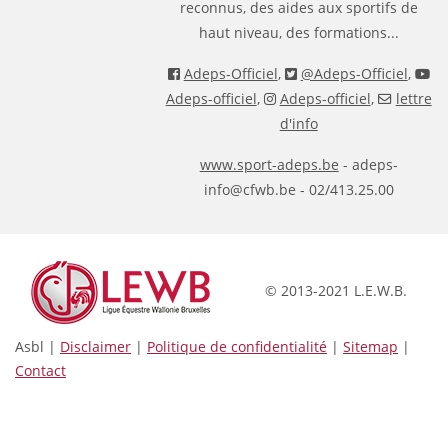
reconnus, des aides aux sportifs de
haut niveau, des formations...
Adeps-Officiel
,
@Adeps-Officiel
,
Adeps-officiel
,
Adeps-officiel
,
lettre
d'info
www.sport-adeps.be
- adeps-
info@cfwb.be - 02/413.25.00
© 2013-2021 L.E.W.B.
Asbl |
Disclaimer
|
Politique de confidentialité
|
Sitemap
|
Contact