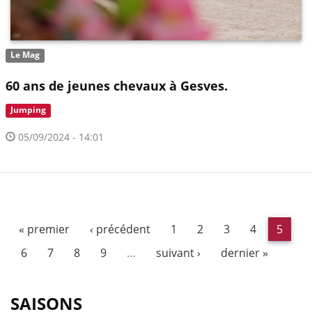
Le Mag
60 ans de jeunes chevaux à Gesves.
Jumping
05/09/2024 - 14:01
« premier
‹ précédent
1
2
3
4
5
6
7
8
9
…
suivant ›
dernier »
SAISONS