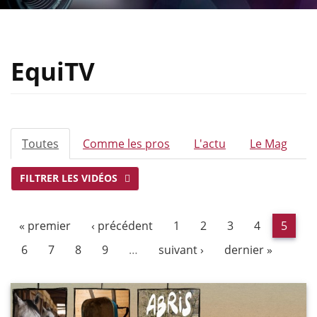
EquiTV
ONGLETS
Toutes
(onglet
Comme les pros
L'actu
Le Mag
PRINCIPAUX
actif)
FILTRER LES VIDÉOS
« premier
‹ précédent
1
2
3
4
5
6
7
8
9
…
suivant ›
dernier »