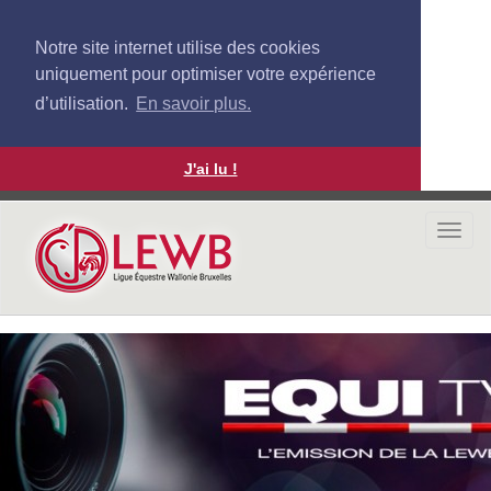
Notre site internet utilise des cookies
uniquement pour optimiser votre expérience
d’utilisation.
En savoir plus.
J'ai lu !
Aller
au
Togg
contenu
navi
principal