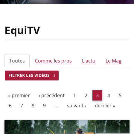
EquiTV
ONGLETS
Toutes
(onglet
Comme les pros
L'actu
Le Mag
PRINCIPAUX
actif)
FILTRER LES VIDÉOS
« premier
‹ précédent
1
2
3
4
5
6
7
8
9
…
suivant ›
dernier »