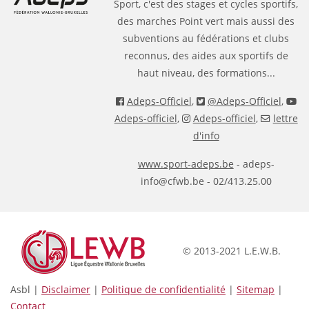
Sport, c'est des stages et cycles sportifs,
des marches Point vert mais aussi des
subventions au fédérations et clubs
reconnus, des aides aux sportifs de
haut niveau, des formations...
Adeps-Officiel
,
@Adeps-Officiel
,
Adeps-officiel
,
Adeps-officiel
,
lettre
d'info
www.sport-adeps.be
- adeps-
info@cfwb.be - 02/413.25.00
© 2013-2021 L.E.W.B.
Asbl |
Disclaimer
|
Politique de confidentialité
|
Sitemap
|
Contact