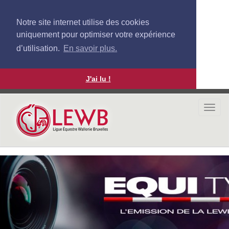
Notre site internet utilise des cookies
uniquement pour optimiser votre expérience
d’utilisation.
En savoir plus.
J'ai lu !
Aller
au
Togg
contenu
navi
principal