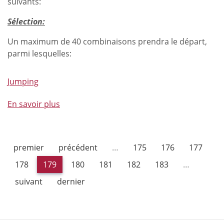
suivants:
Sélection:
Un maximum de 40 combinaisons prendra le départ,
parmi lesquelles:
Jumping
En savoir plus
à
propos
de
Qualifications
premier
précédent
…
175
176
177
Championnat
de
178
179
180
181
182
183
…
Belgique
suivant
dernier
Seniors