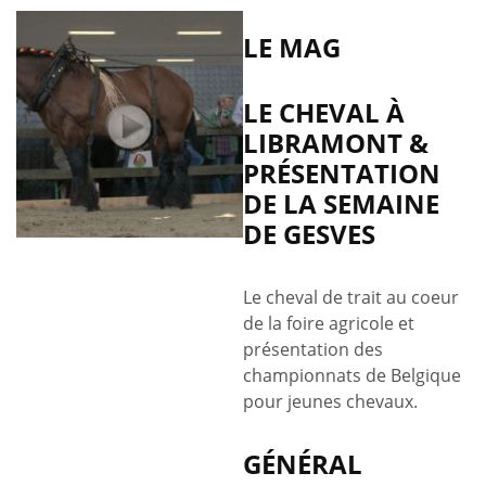
propos
de
LE MAG
La
grande
LE CHEVAL À
semaine
LIBRAMONT &
de
PRÉSENTATION
Gesves
DE LA SEMAINE
DE GESVES
Le cheval de trait au coeur
de la foire agricole et
présentation des
championnats de Belgique
pour jeunes chevaux.
GÉNÉRAL