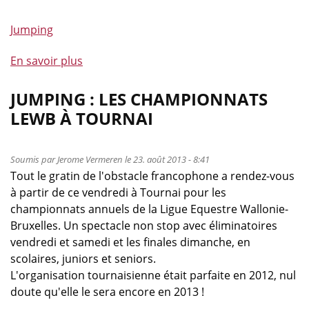
Jumping
En savoir plus
à
propos
de
JUMPING : LES CHAMPIONNATS
Championnats
LEWB À TOURNAI
LEWB
de
jumping
Soumis par
Jerome Vermeren
le 23. août 2013 - 8:41
Tout le gratin de l'obstacle francophone a rendez-vous
:
à partir de ce vendredi à Tournai pour les
les
championnats annuels de la Ligue Equestre Wallonie-
chiens
Bruxelles. Un spectacle non stop avec éliminatoires
ne
vendredi et samedi et les finales dimanche, en
font
scolaires, juniors et seniors.
pas
L'organisation tournaisienne était parfaite en 2012, nul
des
doute qu'elle le sera encore en 2013 !
chats
!