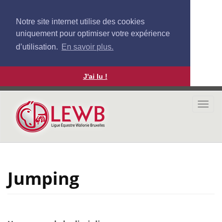
Notre site internet utilise des cookies
uniquement pour optimiser votre expérience
d’utilisation.
En savoir plus.
J'ai lu !
Aller
au
Togg
contenu
navi
principal
Jumping