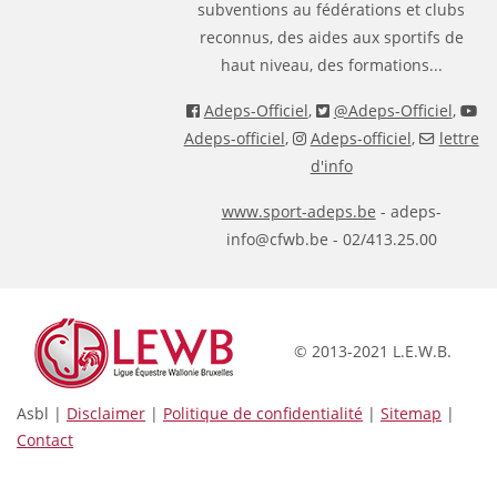
subventions au fédérations et clubs
reconnus, des aides aux sportifs de
haut niveau, des formations...
Adeps-Officiel
,
@Adeps-Officiel
,
Adeps-officiel
,
Adeps-officiel
,
lettre
d'info
www.sport-adeps.be
- adeps-
info@cfwb.be - 02/413.25.00
© 2013-2021 L.E.W.B.
Asbl |
Disclaimer
|
Politique de confidentialité
|
Sitemap
|
Contact