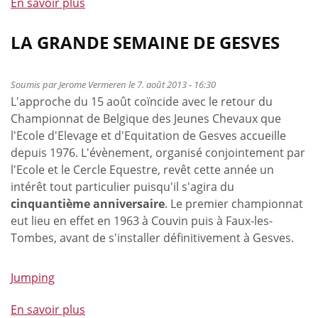
En savoir plus
à
propos
de
LA GRANDE SEMAINE DE GESVES
Avis
aux
Soumis par
Jerome Vermeren
le 7. août 2013 - 16:30
cavaliers
L'approche du 15 août coïncide avec le retour du
présents
Championnat de Belgique des Jeunes Chevaux que
lors
l'Ecole d'Elevage et d'Equitation de Gesves accueille
du
depuis 1976. L'évènement, organisé conjointement par
Cycle
l'Ecole et le Cercle Equestre, revêt cette année un
des
intérêt tout particulier puisqu'il s'agira du
Jeunes
cinquantième anniversaire
. Le premier championnat
Chevaux
eut lieu en effet en 1963 à Couvin puis à Faux-les-
Tombes, avant de s'installer définitivement à Gesves.
Jumping
En savoir plus
à