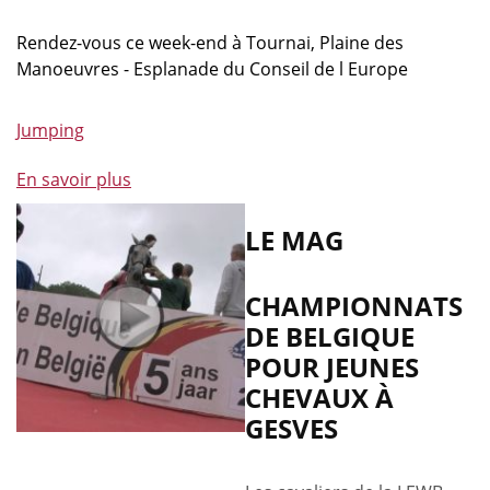
Rendez-vous ce week-end à Tournai, Plaine des
Manoeuvres - Esplanade du Conseil de l Europe
Jumping
En savoir plus
à
propos
de
LE MAG
Jumping
:
CHAMPIONNATS
les
DE BELGIQUE
championnats
POUR JEUNES
LEWB
à
CHEVAUX À
Tournai
GESVES