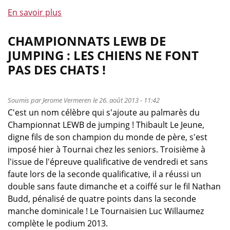
En savoir plus
à
propos
de
CHAMPIONNATS LEWB DE
Cours
JUMPING : LES CHIENS NE FONT
et
PAS DES CHATS !
examens
pour
juges
Soumis par
Jerome Vermeren
le 26. août 2013 - 11:42
de
C'est un nom célèbre qui s'ajoute au palmarès du
saut
Championnat LEWB de jumping ! Thibault Le Jeune,
d’obstacles
digne fils de son champion du monde de père, s'est
imposé hier à Tournai chez les seniors. Troisième à
l'issue de l'épreuve qualificative de vendredi et sans
faute lors de la seconde qualificative, il a réussi un
double sans faute dimanche et a coiffé sur le fil Nathan
Budd, pénalisé de quatre points dans la seconde
manche dominicale ! Le Tournaisien Luc Willaumez
complète le podium 2013.