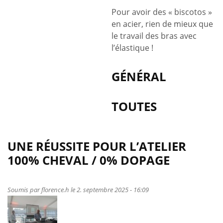
des
Pour avoir des « biscotos »
athlètes
en acier, rien de mieux que
–
le travail des bras avec
les
l’élastique !
triceps
GÉNÉRAL
TOUTES
UNE RÉUSSITE POUR L’ATELIER
100% CHEVAL / 0% DOPAGE
Soumis par
florence.h
le 2. septembre 2025 - 16:09