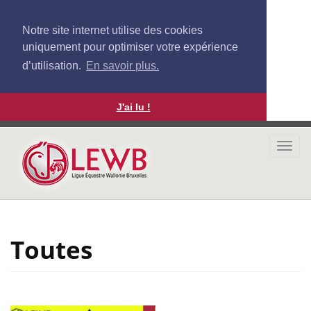
Notre site internet utilise des cookies
uniquement pour optimiser votre expérience
d’utilisation.
En savoir plus.
J'ai lu !
Aller
au
Togg
contenu
navi
principal
Toutes