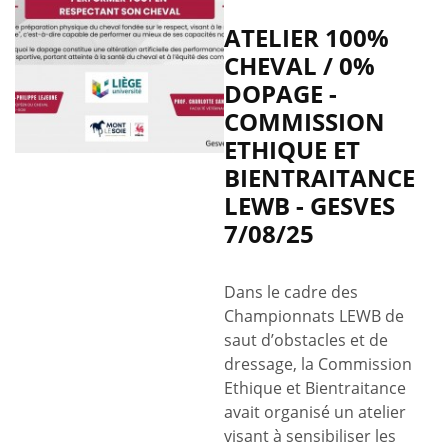
collection
ATELIER 100%
d'autocollants
CHEVAL / 0%
"Chevaux
DOPAGE -
du
monde"
COMMISSION
de
ETHIQUE ET
Panini
BIENTRAITANCE
est
LEWB - GESVES
arrivée
7/08/25
!
Dans le cadre des
Championnats LEWB de
saut d’obstacles et de
dressage, la Commission
Ethique et Bientraitance
avait organisé un atelier
visant à sensibiliser les