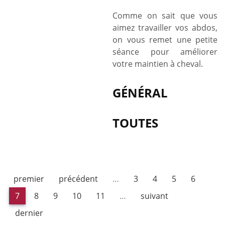
–
Abdos
Comme on sait que vous
2
aimez travailler vos abdos,
-
on vous remet une petite
Travail
séance pour améliorer
des
votre maintien à cheval.
obliques
GÉNÉRAL
TOUTES
premier
précédent
…
3
4
5
6
7
8
9
10
11
…
suivant
dernier