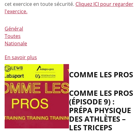
cet exercice en toute sécurité.
Cliquez ICI pour regarder
l'exercice.
Général
Toutes
Nationale
En savoir plus
à
propos
de
COMME LES PROS
Comme
les
COMME LES PROS
pros
(ÉPISODE 9) :
(épisode
PRÉPA PHYSIQUE
9)
:
DES ATHLÈTES –
Prépa
LES TRICEPS
physique