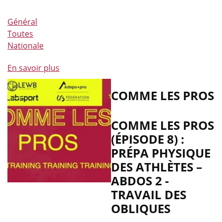
Général
Toutes
Nationale
En savoir plus
à
propos
de
COMME LES PROS
Comme
les
COMME LES PROS
pros
(ÉPISODE 8) :
(épisode
PRÉPA PHYSIQUE
8)
:
DES ATHLÈTES –
Prépa
ABDOS 2 -
physique
TRAVAIL DES
des
OBLIQUES
athlètes