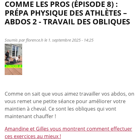
de
COMME LES PROS (ÉPISODE 8) :
Une
PRÉPA PHYSIQUE DES ATHLÈTES –
réussite
ABDOS 2 - TRAVAIL DES OBLIQUES
pour
l’atelier
100%
Soumis par
florence.h
le 1. septembre 2025 - 14:25
cheval
/
0%
dopage
Comme on sait que vous aimez travailler vos abdos, on
vous remet une petite séance pour améliorer votre
maintien à cheval. Ce sont les obliques qui vont
maintenant chauffer !
Amandine et Gilles vous montrent comment effectuer
ces exercices au mieux !