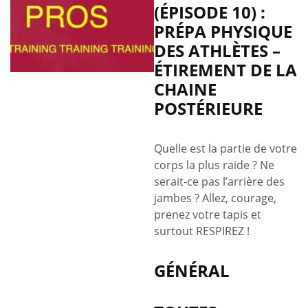
(ÉPISODE 10) :
(épisode
PRÉPA PHYSIQUE
10)
:
DES ATHLÈTES –
Prépa
ÉTIREMENT DE LA
physique
CHAINE
des
POSTÉRIEURE
athlètes
–
étirement
Quelle est la partie de votre
de
corps la plus raide ? Ne
la
serait-ce pas l’arrière des
chaine
jambes ? Allez, courage,
postérieure
prenez votre tapis et
surtout RESPIREZ !
GÉNÉRAL