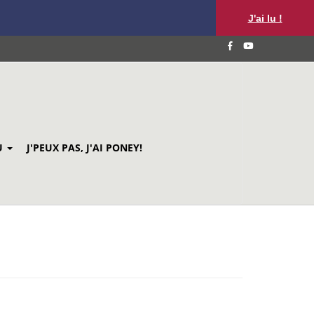
J'ai lu !
U
J'PEUX PAS, J'AI PONEY!