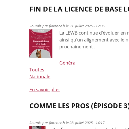
FIN DE LA LICENCE DE BASE L
Soumis par
florence.h
le 31. juillet 2025 - 12:06
La LEWB continue d’évoluer en r
ainsi qu’un alignement avec le n
prochainement :
Général
Toutes
Nationale
En savoir plus
à
propos
de
COMME LES PROS (ÉPISODE 3
Fin
de
Soumis par
florence.h
le 28. juillet 2025 - 14:17
la