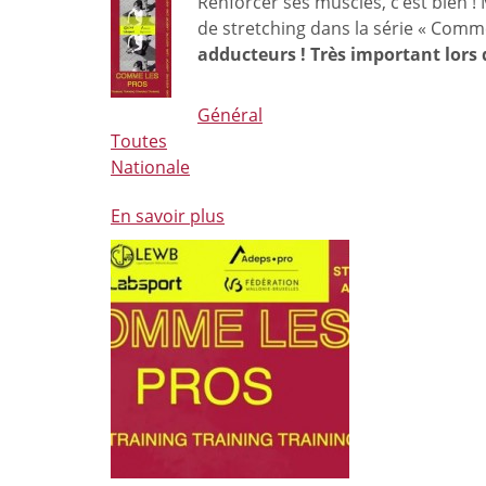
Renforcer ses muscles, c’est bien !
licence
de stretching dans la série « Comm
de
adducteurs ! Très important lors 
base
L01
valable
Général
16
Toutes
mois
Nationale
!
En savoir plus
à
propos
de
Comme
les
pros
(épisode
3)
:
Prépa
Physique