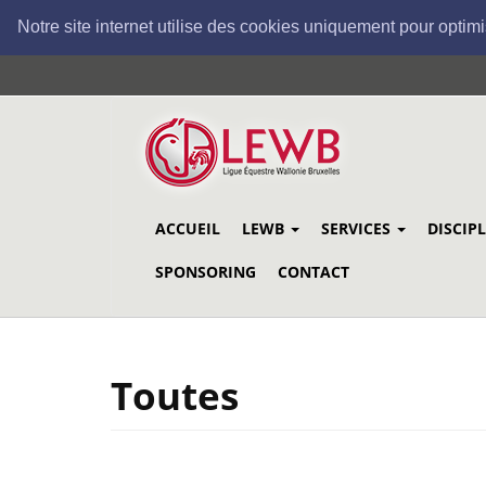
Notre site internet utilise des cookies uniquement pour optimi
Aller
au
contenu
principal
ACCUEIL
LEWB
SERVICES
DISCIP
SPONSORING
CONTACT
Toutes