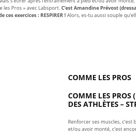
 Mais s’étirer après l’entrainement à pied et/ou avoir monté,
e les Pros » avec Labsport.
C’est Amandine Prévost (dress
de ces exercices : RESPIRER !
Alors, es-tu aussi souple qu’ell
COMME LES PROS
COMME LES PROS (
DES ATHLÈTES – S
Renforcer ses muscles, c’est b
et/ou avoir monté, c’est enco