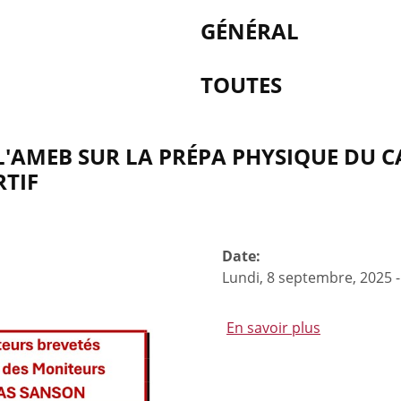
GÉNÉRAL
TOUTES
'AMEB SUR LA PRÉPA PHYSIQUE DU CA
RTIF
Date:
Lundi, 8 septembre, 2025
En savoir plus
à
propos
de
Formation