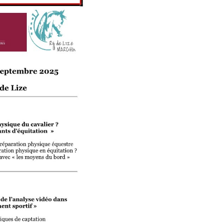
continuée
de
l'AMEB
sur
la
prépa
physique
du
cavalier
et
l'analyse
vidéo
dans
l'apprentis
sportif