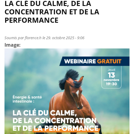
LA CLÉ DU CALME, DE LA
performance
CONCENTRATION ET DE LA
:
PERFORMANCE
entre
exigence
et
Soumis par
florence.h
le 29. octobre 2025 - 9:06
conscience
Image: