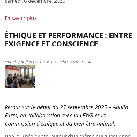
Samedi, 6 décembre, 2025
En savoir plus
à
propos
de
ÉTHIQUE ET PERFORMANCE : ENTRE
Gala
EXIGENCE ET CONSCIENCE
de
Remise
des
Soumis par
florence.h
le 6. novembre 2025 - 12:24
prix
du
GEPL
Retour sur le débat du 27 septembre 2025 – Aquila
Farm, en collaboration avec la LEWB et la
Commission d’éthique et du bien-être animal.
Une journée dense, autour d’un thème qui questionne