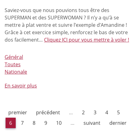
story
Saviez-vous que nous pouvions tous être des
pour
SUPERMAN et des SUPERWOMAN ? Il n’y a qu’à se
l’équitation
mettre à plat ventre et suivre l’exemple d’Amandine !
belge
Grâce à cet exercice simple, renforcez le bas de votre
dos facilement…
Cliquez ICI pour vous mettre à voler !
Général
Toutes
Nationale
En savoir plus
à
propos
de
Comme
premier
précédent
…
2
3
4
5
les
pros
6
7
8
9
10
…
suivant
dernier
(épisode
11)