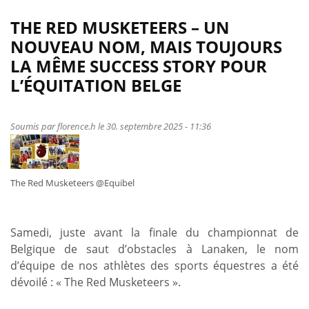
propos
de
THE RED MUSKETEERS – UN
De
NOUVEAU NOM, MAIS TOUJOURS
l’alimentation
LA MÊME SUCCESS STORY POUR
aux
L’ÉQUITATION BELGE
soins
–
quelles
Soumis par
florence.h
le 30. septembre 2025 - 11:36
marques
font
vraiment
The Red Musketeers @Equibel
la
différence
pour
Samedi, juste avant la finale du championnat de
ton
Belgique de saut d’obstacles à Lanaken, le nom
cheval
d’équipe de nos athlètes des sports équestres a été
?
dévoilé : « The Red Musketeers ».