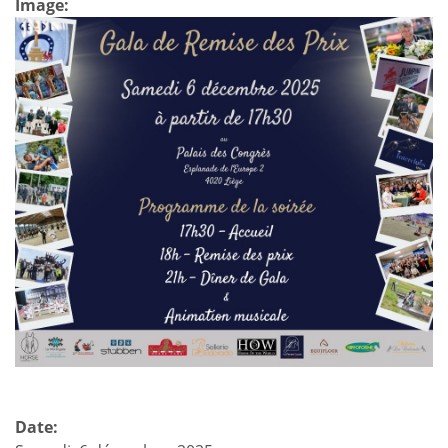
Image:
des
prix
du
GHC
Date: