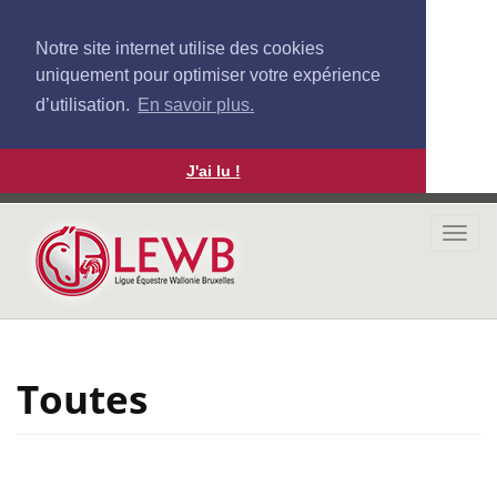
Notre site internet utilise des cookies
uniquement pour optimiser votre expérience
d’utilisation.
En savoir plus.
J'ai lu !
Aller
au
Togg
contenu
navi
principal
Toutes