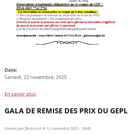
Date:
Samedi, 22 novembre, 2025
En savoir plus
à
propos
de
GALA DE REMISE DES PRIX DU GEPL
Soirée
de
Soumis par
florence.h
le 13. novembre 2025 - 14:40
remise