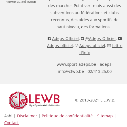
des marches Point vert mais aussi des
subventions au fédérations et clubs
reconnus, des aides aux sportifs de
haut niveau, des formations...
Adeps-Officiel
,
@Adeps-Officiel
,
Adeps-officiel
,
Adeps-officiel
,
lettre
d'info
www.sport-adeps.be
- adeps-
info@cfwb.be - 02/413.25.00
© 2013-2021 L.E.W.B.
Asbl |
Disclaimer
|
Politique de confidentialité
|
Sitemap
|
Contact