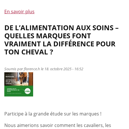
En savoir plus
à
propos
de
DE L’ALIMENTATION AUX SOINS –
Webinaire
QUELLES MARQUES FONT
Cavalor
VRAIMENT LA DIFFÉRENCE POUR
gratuit:
TON CHEVAL ?
Énergie
et
santé
Soumis par
florence.h
le 18. octobre 2025 - 16:52
intestinale
:
la
clé
du
calme,
Participe à la grande étude sur les marques !
de
la
Nous aimerions savoir comment les cavaliers, les
concentration