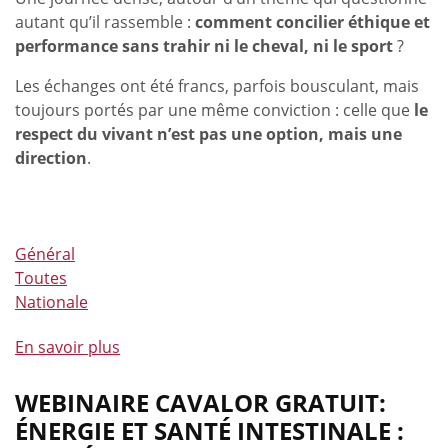
autant qu’il rassemble :
comment concilier éthique et
performance sans trahir ni le cheval, ni le sport
?
Les échanges ont été francs, parfois bousculant, mais
toujours portés par une même conviction : celle que
le
respect du vivant n’est pas une option, mais une
direction
.
Général
Toutes
Nationale
En savoir plus
à
propos
de
WEBINAIRE CAVALOR GRATUIT:
Éthique
ÉNERGIE ET SANTÉ INTESTINALE :
et