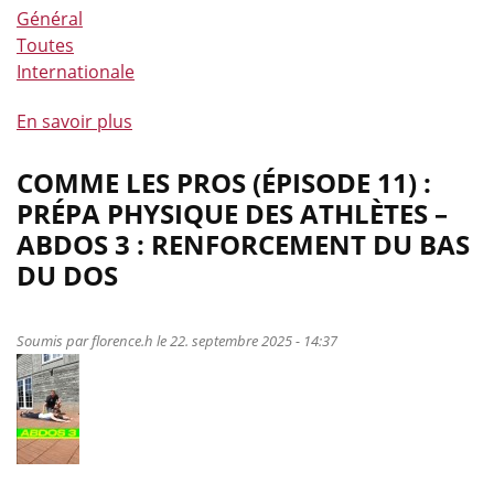
Général
Toutes
Internationale
En savoir plus
à
propos
de
COMME LES PROS (ÉPISODE 11) :
The
PRÉPA PHYSIQUE DES ATHLÈTES –
Red
ABDOS 3 : RENFORCEMENT DU BAS
Musketeers
DU DOS
–
un
nouveau
Soumis par
florence.h
le 22. septembre 2025 - 14:37
nom,
mais
toujours
la
même
success