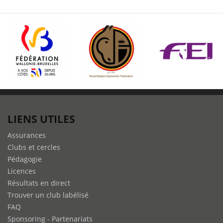
:
Prépa
physique
des
athlètes
–
Abdos
3
:
LIENS UTILES
renforcement
du
Assurances
bas
Clubs et cercles
du
Pédagogie
dos
Licences
Résultats en direct
Trouver un club labélisé
FAQ
Sponsoring - Partenariats