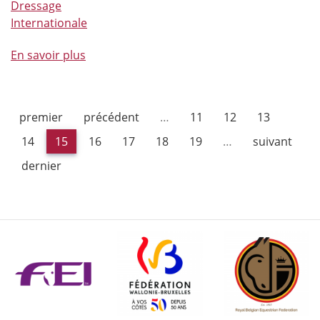
Dressage
Internationale
En savoir plus
à
propos
de
Une
premier
précédent
…
11
12
13
soirée
de
14
15
16
17
18
19
…
suivant
prestige
dernier
à
Gesves
pour
les
60
ans
des
Championnats
et