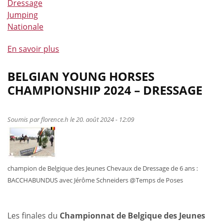
Dressage
Jumping
Nationale
En savoir plus
à
propos
de
BELGIAN YOUNG HORSES
Une
CHAMPIONSHIP 2024 – DRESSAGE
belle
saison
pour
Soumis par
florence.h
le 20. août 2024 - 12:09
les
cavaliers
régionaux
grâce
champion de Belgique des Jeunes Chevaux de Dressage de 6 ans :
aux
BACCHABUNDUS avec Jérôme Schneiders @Temps de Poses
Coupes
LEWB
Pénélope
Les finales du
Championnat de Belgique des Jeunes