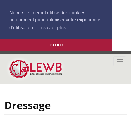
Notre site internet utilise des cookies
uniquement pour optimiser votre expérience
d’utilisation.
En savoir plus.
J'ai lu !
Aller
au
Togg
contenu
navi
principal
Dressage