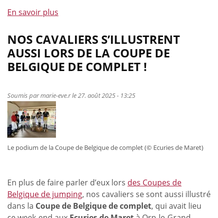
En savoir plus
à
propos
de
NOS CAVALIERS S’ILLUSTRENT
Comme
AUSSI LORS DE LA COUPE DE
les
BELGIQUE DE COMPLET !
pros
(épisode
8)
Soumis par
marie-eve.r
le 27. août 2025 - 13:25
:
Prépa
physique
des
Le podium de la Coupe de Belgique de complet (© Ecuries de Maret)
athlètes
–
Abdos
En plus de faire parler d’eux lors
des Coupes de
2
Belgique de jumping
, nos cavaliers se sont aussi illustré
-
dans la
Coupe de Belgique de complet
, qui avait lieu
Travail
ce week-end aux
Ecuries de Maret
à Orp-le-Grand.