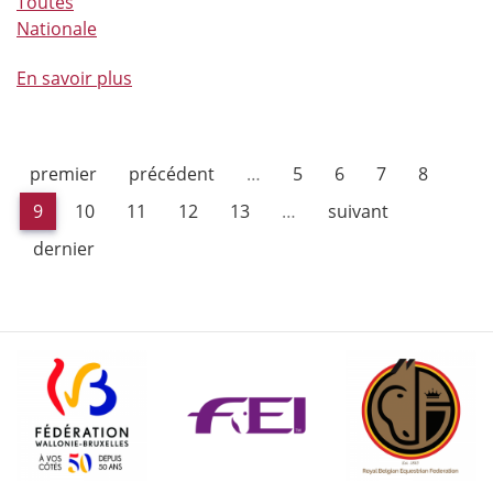
Toutes
Nationale
En savoir plus
à
propos
de
Comme
premier
précédent
…
5
6
7
8
les
pros
9
10
11
12
13
…
suivant
(épisode
dernier
5)
:
Prépa
physique
des
athlètes
–
Warm
Up