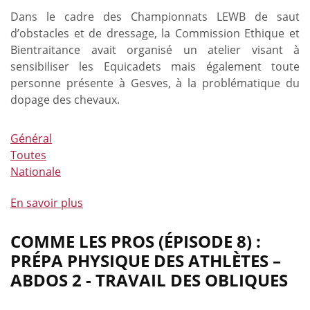
les
Dans le cadre des Championnats LEWB de saut
triceps
d’obstacles et de dressage, la Commission Ethique et
Bientraitance avait organisé un atelier visant à
sensibiliser les Equicadets mais également toute
personne présente à Gesves, à la problématique du
dopage des chevaux.
Général
Toutes
Nationale
En savoir plus
à
propos
de
COMME LES PROS (ÉPISODE 8) :
Une
PRÉPA PHYSIQUE DES ATHLÈTES –
réussite
ABDOS 2 - TRAVAIL DES OBLIQUES
pour
l’atelier