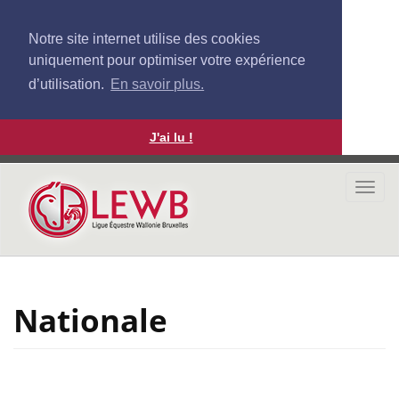
Notre site internet utilise des cookies
uniquement pour optimiser votre expérience
d’utilisation.
En savoir plus.
J'ai lu !
Aller
au
Togg
contenu
navi
principal
Nationale