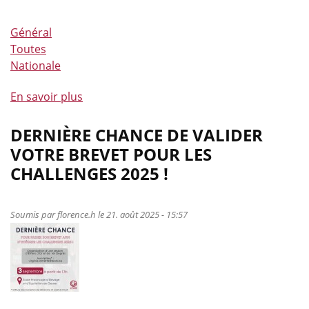
Général
Toutes
Nationale
En savoir plus
à
propos
de
DERNIÈRE CHANCE DE VALIDER
Tarif
VOTRE BREVET POUR LES
réduit
CHALLENGES 2025 !
pour
les
licences
Soumis par
florence.h
le 21. août 2025 - 15:57
de
compétition
à
partir
du