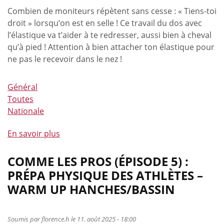
!
Combien de moniteurs répètent sans cesse : « Tiens-toi
droit » lorsqu’on est en selle ! Ce travail du dos avec
l’élastique va t’aider à te redresser, aussi bien à cheval
qu’à pied ! Attention à bien attacher ton élastique pour
ne pas le recevoir dans le nez !
Général
Toutes
Nationale
En savoir plus
à
propos
de
COMME LES PROS (ÉPISODE 5) :
Comme
PRÉPA PHYSIQUE DES ATHLÈTES –
les
WARM UP HANCHES/BASSIN
pros
(épisode
6)
Soumis par
florence.h
le 11. août 2025 - 18:00