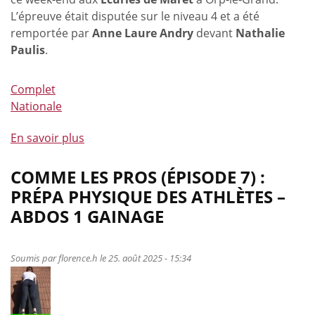
des
L’épreuve était disputée sur le niveau 4 et a été
obliques
remportée par
Anne Laure Andry
devant
Nathalie
Paulis
.
Complet
Nationale
En savoir plus
à
propos
de
COMME LES PROS (ÉPISODE 7) :
Nos
PRÉPA PHYSIQUE DES ATHLÈTES –
cavaliers
ABDOS 1 GAINAGE
s’illustrent
aussi
lors
Soumis par
florence.h
le 25. août 2025 - 15:34
de
la
Coupe