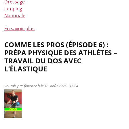
Dressage
Jumping
Nationale
En savoir plus
à
propos
de
COMME LES PROS (ÉPISODE 6) :
Plusieurs
PRÉPA PHYSIQUE DES ATHLÈTES –
cavaliers
TRAVAIL DU DOS AVEC
LEWB
L’ÉLASTIQUE
sur
les
podiums
Soumis par
florence.h
le 18. août 2025 - 16:04
des
championnats
de
Belgique
à
Gesves