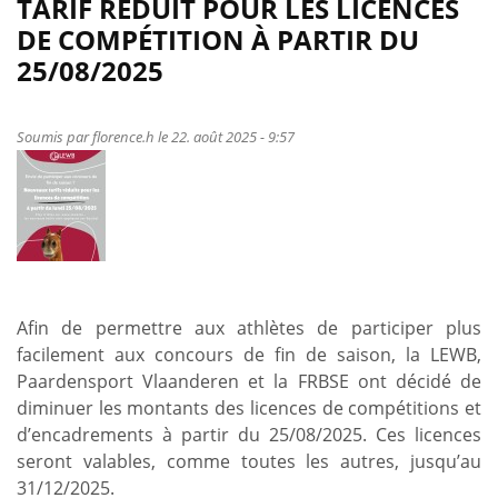
TARIF RÉDUIT POUR LES LICENCES
Comme
DE COMPÉTITION À PARTIR DU
les
25/08/2025
pros
(épisode
7)
Soumis par
florence.h
le 22. août 2025 - 9:57
:
Prépa
physique
des
athlètes
–
Abdos
Afin de permettre aux athlètes de participer plus
1
facilement aux concours de fin de saison, la LEWB,
gainage
Paardensport Vlaanderen et la FRBSE ont décidé de
diminuer les montants des licences de compétitions et
d’encadrements à partir du 25/08/2025. Ces licences
seront valables, comme toutes les autres, jusqu’au
31/12/2025.