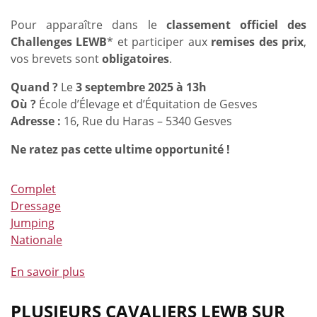
25/08/2025
Pour apparaître dans le
classement officiel des
Challenges LEWB
* et participer aux
remises des prix
,
vos brevets sont
obligatoires
.
Quand ?
Le
3 septembre 2025 à 13h
Où ?
École d’Élevage et d’Équitation de Gesves
Adresse :
16, Rue du Haras – 5340 Gesves
Ne ratez pas cette ultime opportunité !
Complet
Dressage
Jumping
Nationale
En savoir plus
à
propos
de
PLUSIEURS CAVALIERS LEWB SUR