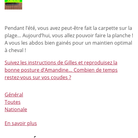
de
Belgique
de
complet
Pendant l’été, vous avez peut-être fait la carpette sur la
!
plage… Aujourd’hui, vous allez pouvoir faire la planche !
A vous les abdos bien gainés pour un maintien optimal
à cheval !
Suivez les instructions de Gilles et reproduisez la
bonne posture d’Amandine… Combien de temps
restez-vous sur vos coudes ?
Général
Toutes
Nationale
En savoir plus
à
propos
de