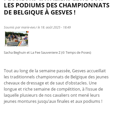
Dernière
LES PODIUMS DES CHAMPIONNATS
chance
DE BELGIQUE À GESVES !
de
valider
votre
Soumis par
marie-eve.r
le 18. août 2025 - 18:49
brevet
pour
les
Challenges
Sacha Beghuin et La Fee Sauveniere Z (© Temps de Poses)
2025
!
Tout au long de la semaine passée, Gesves accueillait
les traditionnels championnats de Belgique des jeunes
chevaux de dressage et de saut d’obstacles. Une
longue et riche semaine de compétition, à l’issue de
laquelle plusieurs de nos cavaliers ont mené leurs
jeunes montures jusqu’aux finales et aux podiums !