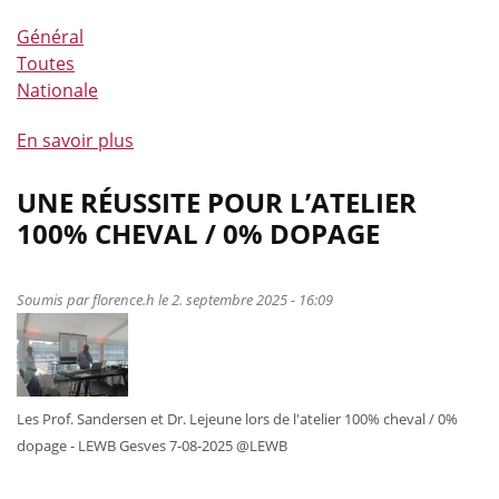
Général
Toutes
Nationale
En savoir plus
à
propos
de
UNE RÉUSSITE POUR L’ATELIER
Comme
100% CHEVAL / 0% DOPAGE
les
pros
(épisode
Soumis par
florence.h
le 2. septembre 2025 - 16:09
9)
:
Prépa
physique
Les Prof. Sandersen et Dr. Lejeune lors de l'atelier 100% cheval / 0%
des
dopage - LEWB Gesves 7-08-2025 @LEWB
athlètes
–