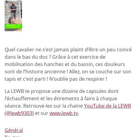
:
Prépa
physique
des
athlètes
–
Travail
Quel cavalier ne s’est jamais plaint d’être un peu coincé
du
dans le bas du dos ? Grâce à cet exercice de
dos
mobilisation des hanches et du bassin, ces douleurs
avec
sont de l’histoire ancienne ! Allez, on se couche sur son
l’élastique
tapis et c’est parti ! N’oublie pas de respirer !
La LEWB te propose une dizaine de capsules dont
l’échauffement et les étirements à faire à chaque
séance. Retrouve-les sur la chaine
YouTube de la LEWB
(@lewb9303)
et sur
www.lewb.tv
.
Général