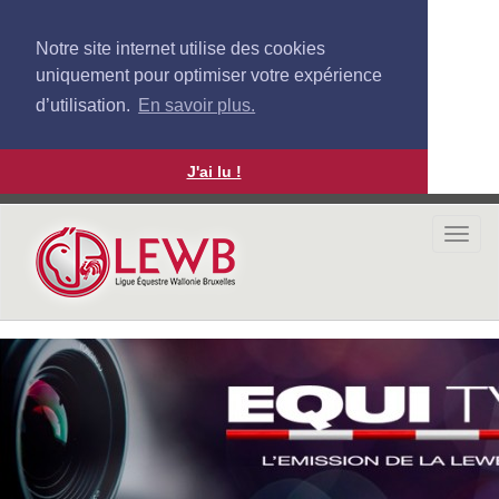
Notre site internet utilise des cookies
uniquement pour optimiser votre expérience
d’utilisation.
En savoir plus.
J'ai lu !
Aller
au
Togg
contenu
navi
principal