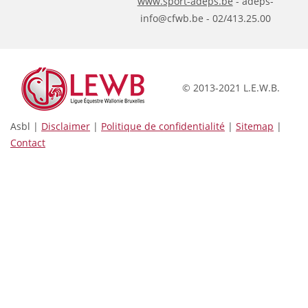
www.sport-adeps.be
- adeps-
info@cfwb.be - 02/413.25.00
© 2013-2021 L.E.W.B.
Asbl |
Disclaimer
|
Politique de confidentialité
|
Sitemap
|
Contact