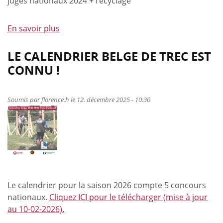
juges nationaux 2024 + recyclage
En savoir plus
à
propos
de
LE CALENDRIER BELGE DE TREC EST
Formation
CONNU !
pour
les
juges
Soumis par
florence.h
le 12. décembre 2025 - 10:30
d'Equitation
de
Travail
(ouverte
aux
nouveaux
candidats)
Le calendrier pour la saison 2026 compte 5 concours
nationaux.
Cliquez ICI pour le télécharger (mise à jour
au 10-02-2026).