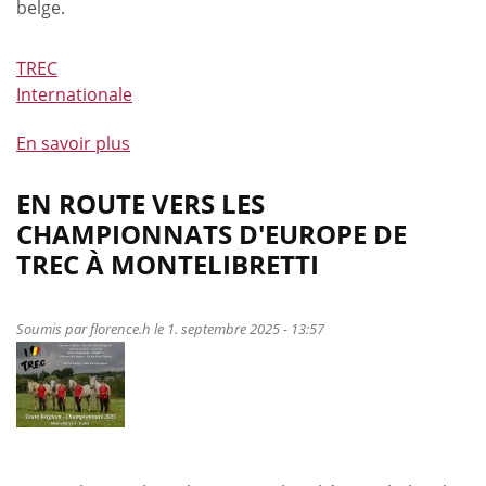
belge.
TREC
Internationale
En savoir plus
à
propos
de
EN ROUTE VERS LES
Championnat
CHAMPIONNATS D'EUROPE DE
d'Europe
TREC À MONTELIBRETTI
de
TREC
senior:
Soumis par
florence.h
le 1. septembre 2025 - 13:57
veni,
vidi,
Montelibretti
!