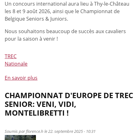
Un concours international aura lieu à Thy-le-Château
les 8 et 9 août 2026, ainsi que le Championnat de
Belgique Seniors & Juniors.
Nous souhaitons beaucoup de succès aux cavaliers
pour la saison à venir !
TREC
Nationale
En savoir plus
à
propos
de
CHAMPIONNAT D'EUROPE DE TREC
Le
SENIOR: VENI, VIDI,
calendrier
MONTELIBRETTI !
belge
de
TREC
Soumis par
florence.h
le 22. septembre 2025 - 10:31
est