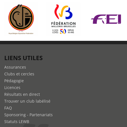
de
TREC
à
Montelibretti
LIENS UTILES
Assurances
Clubs et cercles
Pédagogie
Licences
Résultats en direct
Trouver un club labélisé
FAQ
Sponsoring - Partenariats
Statuts LEWB