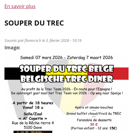
En savoir plus
à
propos
de
SOUPER DU TREC
Formation/recyclage
de
Soumis par
florence.h
le 3. février 2026 - 10:19
juges
Image:
de
TREC