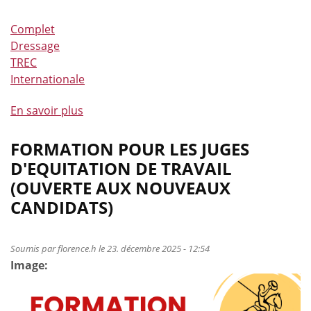
Complet
Dressage
TREC
Internationale
En savoir plus
à
propos
de
FORMATION POUR LES JUGES
La
D'EQUITATION DE TRAVAIL
Belgique
(OUVERTE AUX NOUVEAUX
sur
CANDIDATS)
le
toit
du
Soumis par
florence.h
le 23. décembre 2025 - 12:54
monde
Image:
du
classement
WAWE