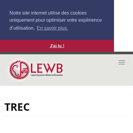
Notre site internet utilise des cookies
uniquement pour optimiser votre expérience
d’utilisation.
En savoir plus.
J'ai lu !
Aller
au
Togg
contenu
navi
principal
TREC