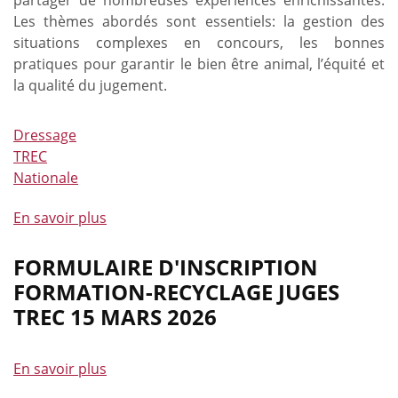
Les thèmes abordés sont essentiels: la gestion des
situations complexes en concours, les bonnes
pratiques pour garantir le bien être animal, l’équité et
la qualité du jugement.
Dressage
TREC
Nationale
En savoir plus
à
propos
de
FORMULAIRE D'INSCRIPTION
Une
FORMATION-RECYCLAGE JUGES
bonne
TREC 15 MARS 2026
formation
pour
les
En savoir plus
à
juges
propos