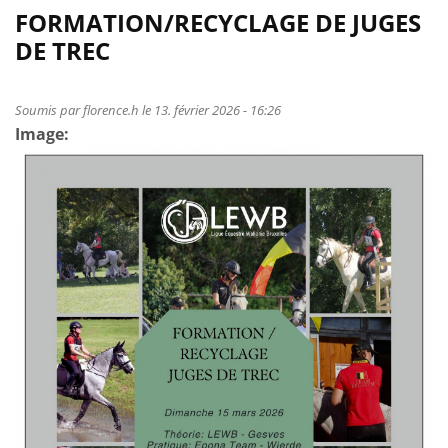
d'Equitation
de
FORMATION/RECYCLAGE DE JUGES
de
Formulaire
DE TREC
Travail
d'inscription
formation-
recyclage
Soumis par
florence.h
le 13. février 2026 - 16:26
Image:
juges
TREC
15
mars
2026