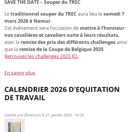
SAVE THE DATE – Souper du TREC
Le
traditionnel souper du TREC
aura lieu le
samedi 7
mars 2026 à Namur
.
Cet événement sera l’occasion de
mettre à l’honneur
nos cavalières et cavaliers suite à leurs résultats
,
avec la
remise des prix des différents challenges
ainsi
que la
remise de la Coupe de Belgique 2025
.
Retrouvez les challenges 2025 ICI.
En savoir plus
à
propos
de
CALENDRIER 2026 D'EQUITATION
Souper
DE TRAVAIL
du
TREC
Soumis par
florence.h
le 27. janvier 2026 - 16:26