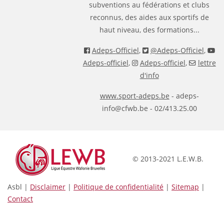
subventions au fédérations et clubs
reconnus, des aides aux sportifs de
haut niveau, des formations...
Adeps-Officiel
,
@Adeps-Officiel
,
Adeps-officiel
,
Adeps-officiel
,
lettre
d'info
www.sport-adeps.be
- adeps-
info@cfwb.be - 02/413.25.00
© 2013-2021 L.E.W.B.
Asbl |
Disclaimer
|
Politique de confidentialité
|
Sitemap
|
Contact