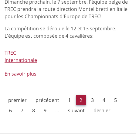
Dimanche prochain, le 7 septembre, l'équipe belge de
TREC prendra la route direction Montelibretti en Italie
pour les Championnats d'Europe de TREC!
La compétition se déroule le 12 et 13 septembre.
L'équipe est composée de 4 cavalières:
TREC
Internationale
En savoir plus
à
propos
de
En
premier
précédent
1
2
3
4
5
route
vers
6
7
8
9
…
suivant
dernier
les
Championnats
d'Europe