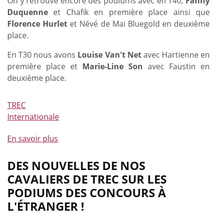
On y retrouve encore des podiums avec en T40,
Fanny
Duquenne
et Chafik en première place ainsi que
Florence Hurlet
et Névé de Mai Bluegold en deuxième
place.
En T30 nous avons
Louise Van't Net
avec Hartienne en
première place et
Marie-Line Son
avec Faustin en
deuxième place.
TREC
Internationale
En savoir plus
à
propos
de
DES NOUVELLES DE NOS
Des
CAVALIERS DE TREC SUR LES
podiums
PODIUMS DES CONCOURS À
pour
L'ÉTRANGER !
nos