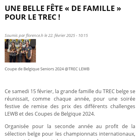
de
UNE BELLE FÊTE « DE FAMILLE »
Des
POUR LE TREC !
nouvelles
de
nos
Soumis par
florence.h
le 22. février 2025 - 10:15
cavaliers
de
TREC
sur
Coupe de Belgique Seniors 2024 @TREC LEWB
les
podiums
des
Ce samedi 15 février, la grande famille du TREC belge se
concours
réunissait, comme chaque année, pour une soirée
à
festive de remise des prix des différents challenges
l'étranger
LEWB et des Coupes de Belgique 2024.
!
Organisée pour la seconde année au profit de la
sélection belge pour les championnats internationaux,