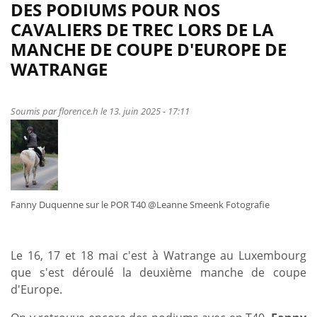
de
DES PODIUMS POUR NOS
Les
CAVALIERS DE TREC LORS DE LA
cavaliers
MANCHE DE COUPE D'EUROPE DE
Belges
WATRANGE
de
Trec
restent
Soumis par
florence.h
le 13. juin 2025 - 17:11
en
haut
du
podium
!
Fanny Duquenne sur le POR T40 @Leanne Smeenk Fotografie
Le 16, 17 et 18 mai c'est à Watrange au Luxembourg
que s'est déroulé la deuxième manche de coupe
d'Europe.