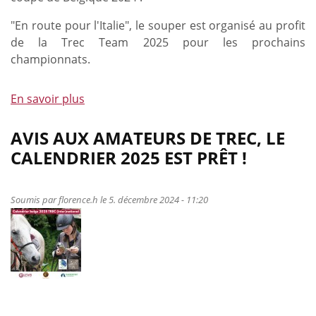
"En route pour l'Italie", le souper est organisé au profit
de la Trec Team 2025 pour les prochains
championnats.
En savoir plus
à
propos
de
AVIS AUX AMATEURS DE TREC, LE
Souper
CALENDRIER 2025 EST PRÊT !
annuel
du
TREC
Soumis par
florence.h
le 5. décembre 2024 - 11:20