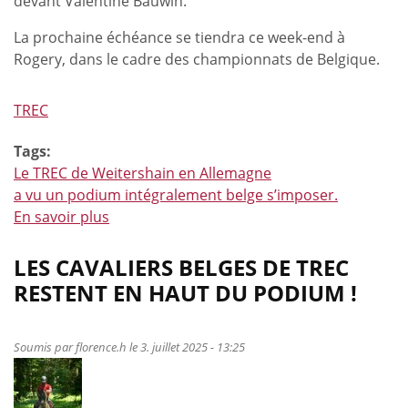
devant Valentine Bauwin.
La prochaine échéance se tiendra ce week-end à
Rogery, dans le cadre des championnats de Belgique.
TREC
Tags:
Le TREC de Weitershain en Allemagne
a vu un podium intégralement belge s’imposer.
En savoir plus
à
propos
de
LES CAVALIERS BELGES DE TREC
Un
RESTENT EN HAUT DU PODIUM !
podium
100%
Belge
Soumis par
florence.h
le 3. juillet 2025 - 13:25
en
T40