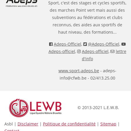
Sport, c'est des stages et cycles sportifs,
des marches Point vert mais aussi des
subventions au fédérations et clubs
reconnus, des aides aux sportifs de
haut niveau, des formations...
Adeps-Officiel
,
@Adeps-Officiel
,
Adeps-officiel
,
Adeps-officiel
,
lettre
d'info
www.sport-adeps.be
- adeps-
info@cfwb.be - 02/413.25.00
© 2013-2021 L.E.W.B.
Asbl |
Disclaimer
|
Politique de confidentialité
|
Sitemap
|
Contact