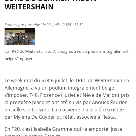
TREC
WEITERSHAIN
a
sacré
sa
Soumis par
portable1
le 23. juillet 2025 - 13:52
Championne
de
Belgique
Le TREC de Weitershain en Allemagne, a vu un podium intégralement
Senior
belge s’imposer.
à
Rogery
Le week-end du 5 et 6 juillet, le TREC de Weitershain en
Allemagne, a vu un podium intégralement belge
s’imposer. T40, Florence Hurlet et Névé de Mai ont pris
la première place et ont été suivis par Anouck Fourier
en selle sur Guizmo. La troisième place a été trustée
par Mylena De Cuyper qui était associée à Fiesta.
En T20, c’est Isabelle Gramme qui l’a emporté, juste