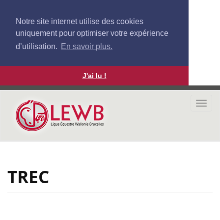
Notre site internet utilise des cookies
uniquement pour optimiser votre expérience
d’utilisation.
En savoir plus.
J'ai lu !
Aller
au
Togg
contenu
navi
principal
TREC