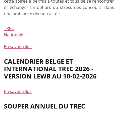
cette soirée a permis à toutes et tous de se rencontrer
et échanger en dehors du stress des concours, dans
une ambiance décontractée.
TREC
Nationale
En savoir plus
à
propos
de
CALENDRIER BELGE ET
Une
INTERNATIONAL TREC 2026 -
belle
VERSION LEWB AU 10-02-2026
fête
«
de
En savoir plus
à
famille
propos
»
de
SOUPER ANNUEL DU TREC
pour
Calendrier
le
belge