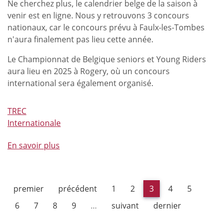
Ne cherchez plus, le calendrier belge de la saison à
venir est en ligne. Nous y retrouvons
3 concours
nationaux, car le concours prévu à Faulx-les-Tombes
n'aura finalement pas lieu cette année.
Le Championnat de Belgique seniors et Young Riders
aura lieu en 2025 à Rogery, où un concours
international sera également organisé.
TREC
Internationale
En savoir plus
à
propos
de
Avis
premier
précédent
1
2
3
4
5
aux
amateurs
6
7
8
9
…
suivant
dernier
de