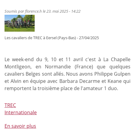
cavaliers
de
Soumis par
florence.h
le 23. mai 2025 - 14:22
TREC
lors
de
la
Les cavaliers de TREC à Eersel (Pays-Bas) - 27/04/2025
manche
de
Le week-end du 9, 10 et 11 avril c'est à La Chapelle
Coupe
Montligeon, en Normandie (France) que quelques
d'Europe
cavaliers Belges sont allés. Nous avons Philippe Gulpen
de
et Alvin en équipe avec Barbara Decarme et Keane qui
Watrange
remportent la troisième place de l'amateur 1 duo.
TREC
Internationale
En savoir plus
à
propos