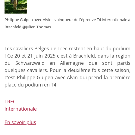
lors
du
dernier
Philippe Gulpen avec Alvin - vainqueur de l'épreuve T4 internationale à
TREC
Brachfeld @Julien Thomas
à
Weitershain
Les cavaliers Belges de Trec restent en haut du podium
! Ce 20 et 21 juin 2025 c'est à Brachfeld, dans la région
du Schwarzwald en Allemagne que sont partis
quelques cavaliers. Pour la deuxième fois cette saison,
c'est Philippe Gulpen avec Alvin qui prend la première
place du podium en T4.
TREC
Internationale
En savoir plus
à
propos