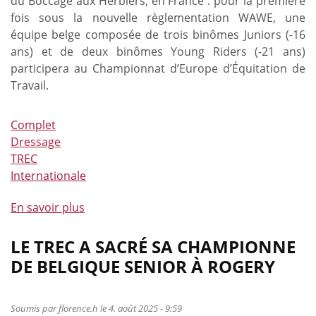
du Boccage aux Herbiers, en France : pour la première
fois sous la nouvelle règlementation WAWE, une
équipe belge composée de trois binômes Juniors (-16
ans) et de deux binômes Young Riders (-21 ans)
participera au Championnat d’Europe d’Équitation de
Travail.
Complet
Dressage
TREC
Internationale
En savoir plus
à
propos
de
LE TREC A SACRÉ SA CHAMPIONNE
Bonne
DE BELGIQUE SENIOR À ROGERY
chance
aux
athlètes
Soumis par
florence.h
le 4. août 2025 - 9:59