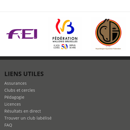
TREC,
le
calendrier
2025
est
prêt
!
LIENS UTILES
Assurances
Clubs et cercles
Pédagogie
Licences
Résultats en direct
Trouver un club labélisé
FAQ