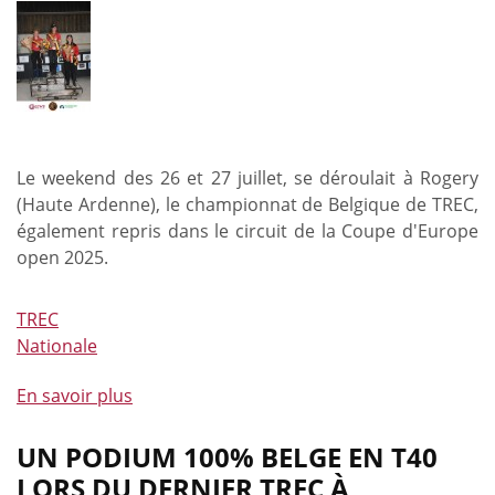
belges
sélectionnés
pour
les
Championnat
d’Europe
d’Equitation
Le weekend des 26 et 27 juillet, se déroulait à Rogery
de
(Haute Ardenne), le championnat de Belgique de TREC,
Travail
également repris dans le circuit de la Coupe d'Europe
Juniors
open 2025.
et
Young
TREC
Riders
Nationale
En savoir plus
à
propos
de
UN PODIUM 100% BELGE EN T40
Le
LORS DU DERNIER TREC À