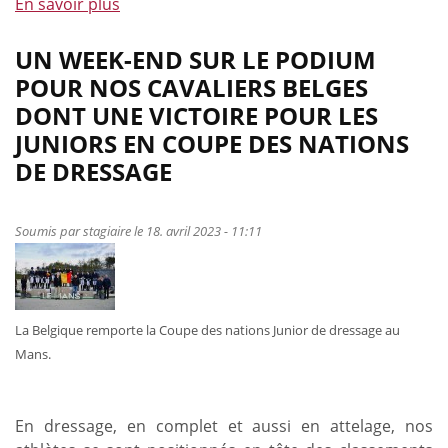
En savoir plus
à
propos
de
UN WEEK-END SUR LE PODIUM
Laure
POUR NOS CAVALIERS BELGES
Philippot
DONT UNE VICTOIRE POUR LES
monte
JUNIORS EN COUPE DES NATIONS
sur
DE DRESSAGE
la
première
marche
Soumis par
stagiaire
le 18. avril 2023 - 11:11
du
podium
en
République
La Belgique remporte la Coupe des nations Junior de dressage au
tchèque
Mans.
En dressage, en complet et aussi en attelage, nos