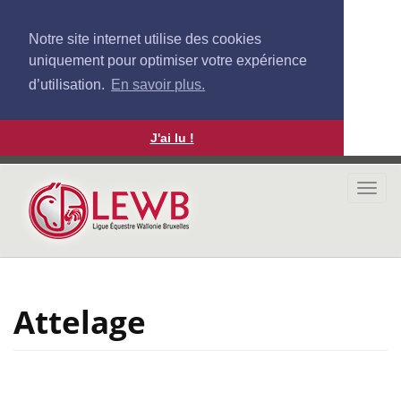
Notre site internet utilise des cookies
uniquement pour optimiser votre expérience
d’utilisation.
En savoir plus.
J'ai lu !
Aller
au
Togg
contenu
navi
principal
Attelage