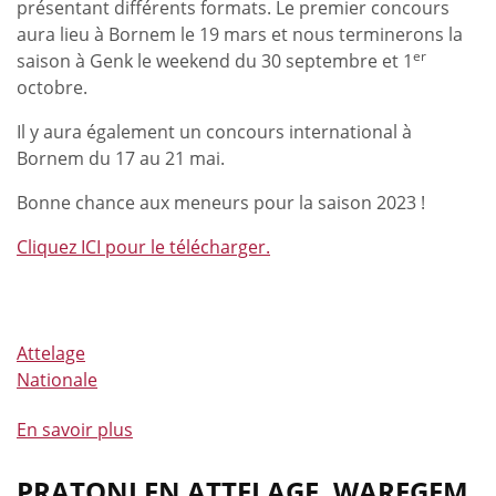
présentant différents formats. Le premier concours
aura lieu à Bornem le 19 mars et nous terminerons la
er
saison à Genk le weekend du 30 septembre et 1
octobre.
Il y aura également un concours international à
Bornem du 17 au 21 mai.
Bonne chance aux meneurs pour la saison 2023 !
Cliquez ICI pour le télécharger.
Attelage
Nationale
En savoir plus
à
propos
de
PRATONI EN ATTELAGE, WAREGEM