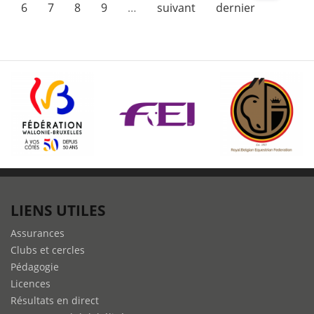
décède
6
7
8
9
…
suivant
dernier
après
un
grave
accident
lors
d'un
concours
d’attelage
à
Linden
LIENS UTILES
Assurances
Clubs et cercles
Pédagogie
Licences
Résultats en direct