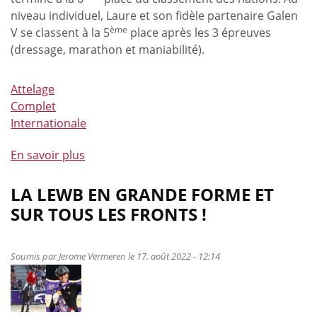
niveau individuel, Laure et son fidèle partenaire Galen
ème
V se classent à la 5
place après les 3 épreuves
(dressage, marathon et maniabilité).
Attelage
Complet
Internationale
En savoir plus
à
propos
de
LA LEWB EN GRANDE FORME ET
Laure
SUR TOUS LES FRONTS !
Philippot
s’illustre
au
Soumis par
Jerome Vermeren
le 17. août 2022 - 12:14
Championnat
du
Monde