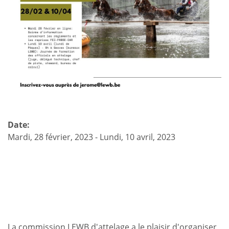
complet
et
Gilles
Pirotte
en
attelage
Date:
Mardi, 28 février, 2023
-
Lundi, 10 avril, 2023
La commission LEWB d'attelage a le plaisir d'organiser