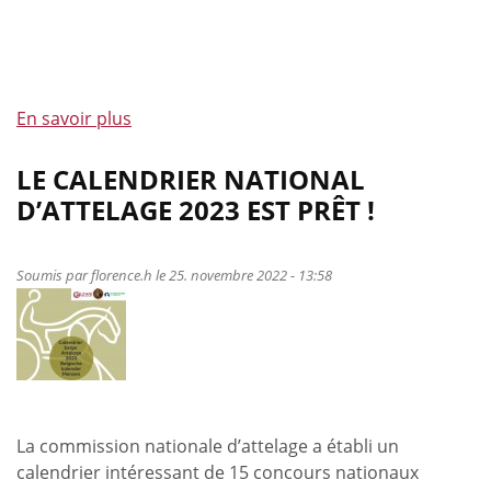
En savoir plus
à
propos
de
LE CALENDRIER NATIONAL
Deux
D’ATTELAGE 2023 EST PRÊT !
activités
en
attelage
Soumis par
florence.h
le 25. novembre 2022 - 13:58
en
février
et
avril
2023
La commission nationale d’attelage a établi un
calendrier intéressant de 15 concours nationaux