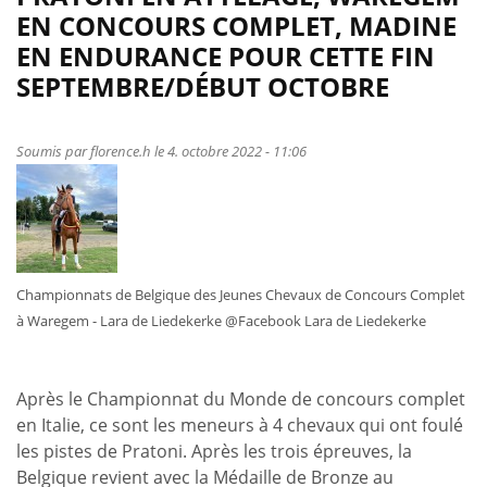
Le
EN CONCOURS COMPLET, MADINE
calendrier
EN ENDURANCE POUR CETTE FIN
national
SEPTEMBRE/DÉBUT OCTOBRE
d’attelage
2023
est
Soumis par
florence.h
le 4. octobre 2022 - 11:06
prêt
!
Championnats de Belgique des Jeunes Chevaux de Concours Complet
à Waregem - Lara de Liedekerke @Facebook Lara de Liedekerke
Après le Championnat du Monde de concours complet
en Italie, ce sont les meneurs à 4 chevaux qui ont foulé
les pistes de Pratoni. Après les trois épreuves, la
Belgique revient avec la Médaille de Bronze au