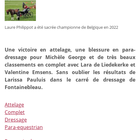
et
Cyril
Gavrilovic
en
Laure Philippot a été sacrée championne de Belgique en 2022
complet
et
Clara
Une victoire en attelage, une blessure en para-
Collard
dressage pour Michèle George et de très beaux
en
classements en complet avec Lara de Liedekerke et
dressage
Valentine Emsens. Sans oublier les résultats de
Larissa Pauluis dans le carré de dressage de
Fontainebleau.
Attelage
Complet
Dressage
Para-equestrian