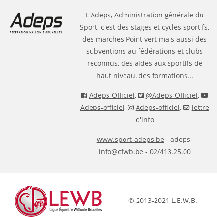
L'Adeps, Administration générale du
Sport, c'est des stages et cycles sportifs,
des marches Point vert mais aussi des
subventions au fédérations et clubs
reconnus, des aides aux sportifs de
haut niveau, des formations...
Adeps-Officiel
,
@Adeps-Officiel
,
Adeps-officiel
,
Adeps-officiel
,
lettre
d'info
www.sport-adeps.be
- adeps-
info@cfwb.be - 02/413.25.00
© 2013-2021 L.E.W.B.