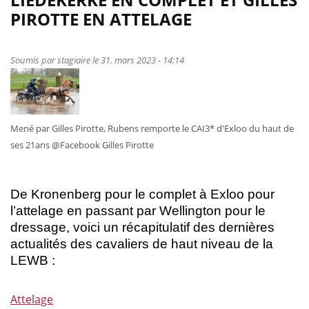
end
PIROTTE EN ATTELAGE
sur
le
podium
Soumis par
stagiaire
le 31. mars 2023 - 14:14
pour
nos
cavaliers
belges
Mené par Gilles Pirotte, Rubens remporte le CAI3* d'Exloo du haut de
dont
ses 21ans @Facebook Gilles Pirotte
une
victoire
pour
De Kronenberg pour le complet à Exloo pour
les
l’attelage en passant par Wellington pour le
Juniors
dressage, voici un récapitulatif des dernières
en
actualités des cavaliers de haut niveau de la
Coupe
LEWB :
des
Nations
Attelage
de