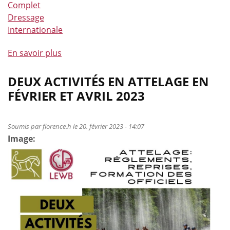
Complet
dressage
Dressage
Internationale
En savoir plus
à
propos
de
DEUX ACTIVITÉS EN ATTELAGE EN
Un
FÉVRIER ET AVRIL 2023
mois
de
mars
Soumis par
florence.h
le 20. février 2023 - 14:07
Image:
synonyme
de
victoire
pour
Lara
de
Liedekerke
en