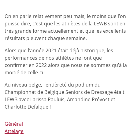
d’attelage
à
On en parle relativement peu mais, le moins que l’on
1
puisse dire, c’est que les athlètes de la LEWB sont en
cheval,
très grande forme actuellement et que les excellents
une
résultats pleuvent chaque semaine.
8ème
place
Alors que l’année 2021 était déjà historique, les
par
performances de nos athlètes ne font que
équipe
confirmer en 2022 alors que nous ne sommes qu’à la
au
moitié de celle-ci !
Championnat
du
Au niveau belge, l’entièreté du podium du
Monde
Championnat de Belgique Seniors de Dressage était
de
LEWB avec Larissa Pauluis, Amandine Prévost et
Concours
Charlotte Defalque !
Complet
à
Général
Pratoni
Attelage
et