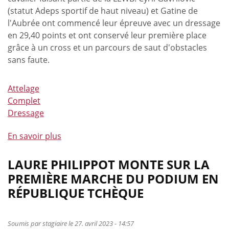
(statut Adeps sportif de haut niveau) et Gatine de
l'Aubrée ont commencé leur épreuve avec un dressage
en 29,40 points et ont conservé leur première place
grâce à un cross et un parcours de saut d'obstacles
sans faute.
Attelage
Complet
Dressage
En savoir plus
à
propos
de
LAURE PHILIPPOT MONTE SUR LA
Victoire
PREMIÈRE MARCHE DU PODIUM EN
pour
RÉPUBLIQUE TCHÈQUE
Lara
de
Liedekerke
Soumis par
stagiaire
le 27. avril 2023 - 14:57