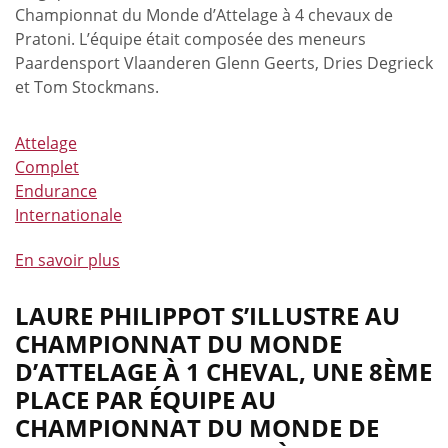
Championnat du Monde d’Attelage à 4 chevaux de
Pratoni. L’équipe était composée des meneurs
Paardensport Vlaanderen Glenn Geerts, Dries Degrieck
et Tom Stockmans.
Attelage
Complet
Endurance
Internationale
En savoir plus
à
propos
de
LAURE PHILIPPOT S’ILLUSTRE AU
Pratoni
CHAMPIONNAT DU MONDE
en
D’ATTELAGE À 1 CHEVAL, UNE 8ÈME
attelage,
PLACE PAR ÉQUIPE AU
Waregem
CHAMPIONNAT DU MONDE DE
en