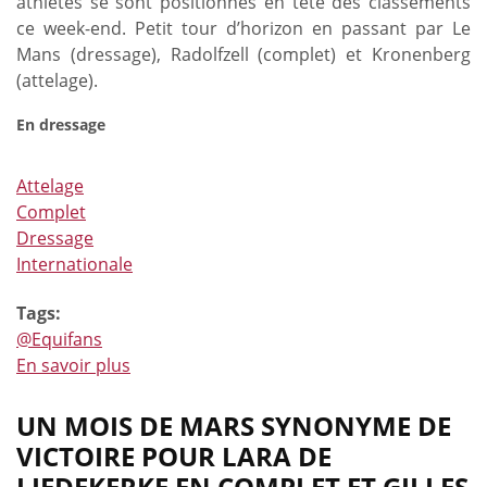
athlètes se sont positionnés en tête des classements
ce week-end. Petit tour d’horizon en passant par Le
Mans (dressage), Radolfzell (complet) et Kronenberg
(attelage).
En dressage
Attelage
Complet
Dressage
Internationale
Tags:
@Equifans
En savoir plus
à
propos
de
UN MOIS DE MARS SYNONYME DE
Un
VICTOIRE POUR LARA DE
week-
LIEDEKERKE EN COMPLET ET GILLES