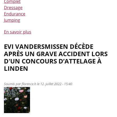
Complet
des
Dressage
nouvelles
Endurance
de
Jumping
la
Route
En savoir plus
à
du
propos
Poisson
de
EVI VANDERSMISSEN DÉCÈDE
La
APRÈS UN GRAVE ACCIDENT LORS
LEWB
D'UN CONCOURS D’ATTELAGE À
en
LINDEN
grande
forme
et
Soumis par
florence.h
le 12. juillet 2022 - 15:40
sur
tous
les
fronts
!