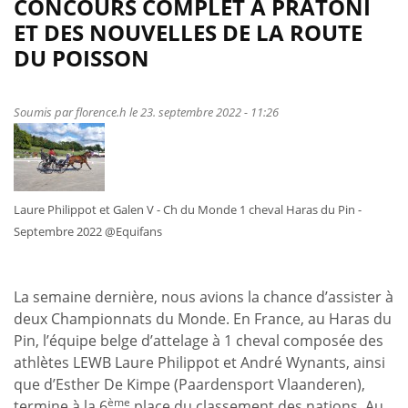
CONCOURS COMPLET À PRATONI
concours
complet,
ET DES NOUVELLES DE LA ROUTE
Madine
DU POISSON
en
endurance
pour
Soumis par
florence.h
le 23. septembre 2022 - 11:26
cette
fin
septembre/début
octobre
Laure Philippot et Galen V - Ch du Monde 1 cheval Haras du Pin -
Septembre 2022 @Equifans
La semaine dernière, nous avions la chance d’assister à
deux Championnats du Monde. En France, au Haras du
Pin, l’équipe belge d’attelage à 1 cheval composée des
athlètes LEWB Laure Philippot et André Wynants, ainsi
que d’Esther De Kimpe (Paardensport Vlaanderen),
ème
termine à la 6
place du classement des nations. Au