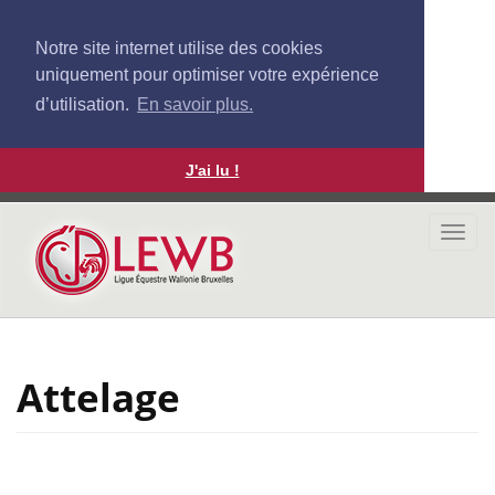
Notre site internet utilise des cookies
uniquement pour optimiser votre expérience
d’utilisation.
En savoir plus.
J'ai lu !
Aller
au
Togg
contenu
navi
principal
Attelage