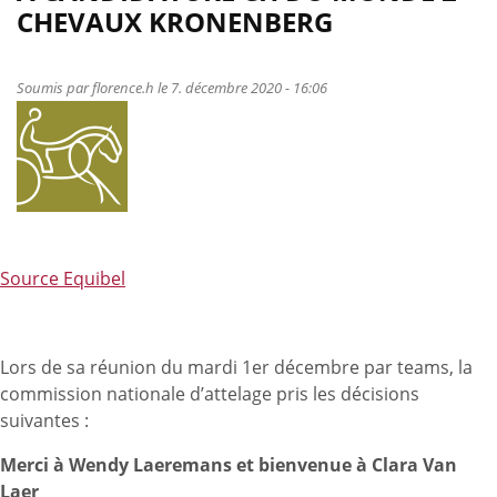
CHEVAUX KRONENBERG
pour
la
prochaine
Soumis par
florence.h
le 7. décembre 2020 - 16:06
saison
de
concours
d’attelage
est
connu
!
Source Equibel
Lors de sa réunion du mardi 1er décembre par teams, la
commission nationale d’attelage pris les décisions
suivantes :
Merci à Wendy Laeremans et bienvenue à Clara Van
Laer