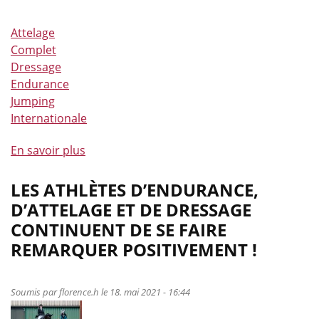
Attelage
Complet
Dressage
Endurance
Jumping
Internationale
En savoir plus
à
propos
de
LES ATHLÈTES D’ENDURANCE,
Une
D’ATTELAGE ET DE DRESSAGE
4ème
CONTINUENT DE SE FAIRE
place
REMARQUER POSITIVEMENT !
méritée
pour
l’équipe
Soumis par
florence.h
le 18. mai 2021 - 16:44
belge