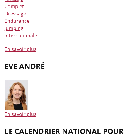
Complet
Dressage
Endurance
Jumping
Internationale
En savoir plus
à
propos
de
EVE ANDRÉ
Nos
athlètes
de
concours
complet
du
En savoir plus
à
haut
propos
niveau
de
LE CALENDRIER NATIONAL POUR
montrent
Eve