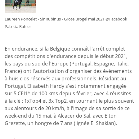
de
dressage
lors
Laureen Poncelet - Sir Rubinus - Grote Brögel mai 2021 @Facebook
de
Patricia Rahier
la
Coupe
des
En endurance, si la Belgique connaît l'arrêt complet
Nations
des compétitions d'endurance depuis le début 2021,
5*
les pays du sud de l'Europe (Portugal, Espagne, Italie,
de
France) ont l'autorisation d'organiser des événements
Compiègne
à huis clos réservés aux professionnels. Résidant au
Portugal, Elisabeth Hardy s'est notamment engagée
sur 5 CEI1* de 100 kms depuis février, avec 4 réussites
à la clé : 1xTop4 et 3x Top2, en tournant le plus souvent
aux alentours de 20 km/h, à l'image de sa sortie de ce
week-end du 15 mai, à Alcacer do Sal, avec Elton
Grezette, un hongre de 7 ans (lignée El Shaklan).