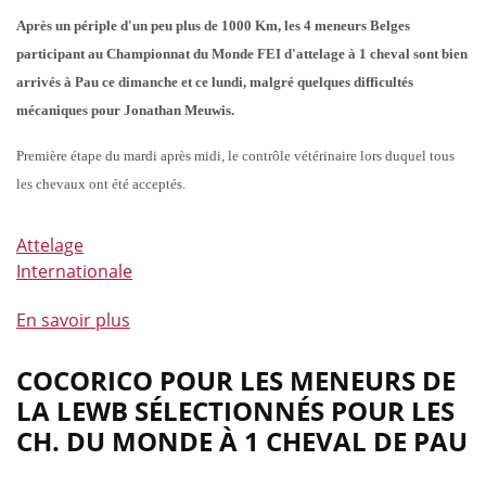
du
Après un périple d'un peu plus de 1000 Km, les 4 meneurs Belges
Monde
participant au Championnat du Monde FEI d'attelage à 1 cheval sont bien
2
arrivés à Pau ce dimanche et ce lundi, malgré quelques difficultés
Chevaux
Kronenberg
mécaniques pour Jonathan Meuwis.
Première étape du mardi après midi, le contrôle vétérinaire lors duquel tous
les chevaux ont été acceptés.
Attelage
Internationale
En savoir plus
à
propos
de
COCORICO POUR LES MENEURS DE
Début
LA LEWB SÉLECTIONNÉS POUR LES
des
CH. DU MONDE À 1 CHEVAL DE PAU
épreuves
du