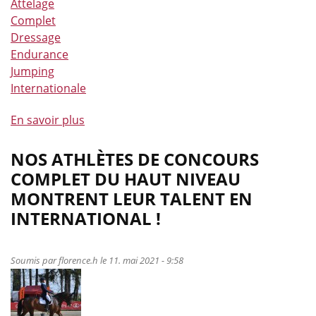
Attelage
Complet
Dressage
Endurance
Jumping
Internationale
En savoir plus
à
propos
de
NOS ATHLÈTES DE CONCOURS
Les
COMPLET DU HAUT NIVEAU
athlètes
MONTRENT LEUR TALENT EN
d’endurance,
INTERNATIONAL !
d’attelage
et
de
Soumis par
florence.h
le 11. mai 2021 - 9:58
dressage
continuent
de