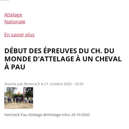
Attelage
Nationale
En savoir plus
à
propos
de
DÉBUT DES ÉPREUVES DU CH. DU
Communiqué
MONDE D'ATTELAGE À UN CHEVAL
de
À PAU
la
commission
nationale
Soumis par
florence.h
le 21. octobre 2020 - 10:50
d'Attelage
et
Appel
à
Vetcheck Pau Attelage @Attelage Infos 20-10-2020
candidature
Ch