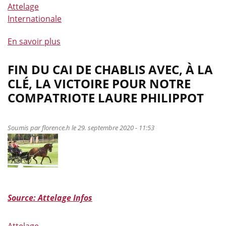
Attelage
Internationale
En savoir plus
à
propos
de
FIN DU CAI DE CHABLIS AVEC, À LA
Cocorico
CLÉ, LA VICTOIRE POUR NOTRE
pour
COMPATRIOTE LAURE PHILIPPOT
les
meneurs
de
Soumis par
florence.h
le 29. septembre 2020 - 11:53
la
LEWB
sélectionnés
pour
les
Source: Attelage Infos
Ch.
du
Monde
Attelage