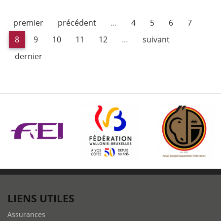
compatriote
Laure
premier
précédent
…
4
5
6
7
Philippot
8
9
10
11
12
…
suivant
dernier
LIENS UTILES
Assurances