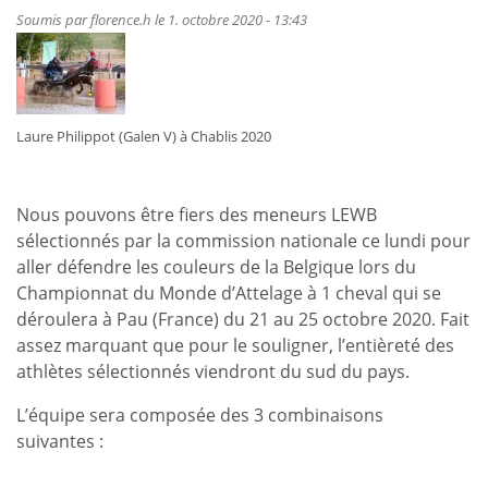
Ch.
Soumis par
florence.h
le 1. octobre 2020 - 13:43
du
Monde
d'Attelage
à
Laure Philippot (Galen V) à Chablis 2020
un
cheval
à
Nous pouvons être fiers des meneurs LEWB
Pau
sélectionnés par la commission nationale ce lundi pour
aller défendre les couleurs de la Belgique lors du
Championnat du Monde d’Attelage à 1 cheval qui se
déroulera à Pau (France) du 21 au 25 octobre 2020. Fait
assez marquant que pour le souligner, l’entièreté des
athlètes sélectionnés viendront du sud du pays.
L’équipe sera composée des 3 combinaisons
suivantes :