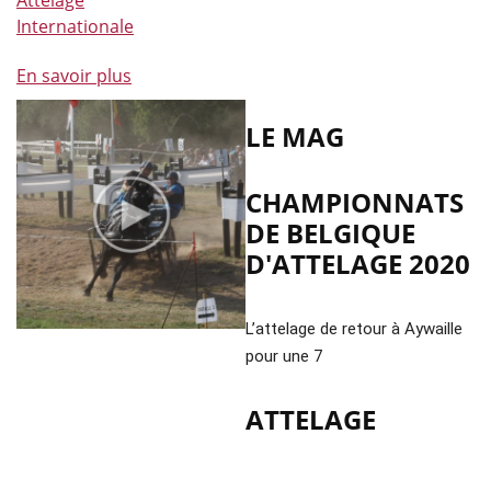
à
Internationale
1
cheval
En savoir plus
à
de
propos
Pau
de
LE MAG
Fin
du
CHAMPIONNATS
CAI
DE BELGIQUE
de
D'ATTELAGE 2020
Chablis
avec,
à
L’attelage de retour à Aywaille 
la
pour une 7
clé,
la
ATTELAGE
victoire
pour
notre